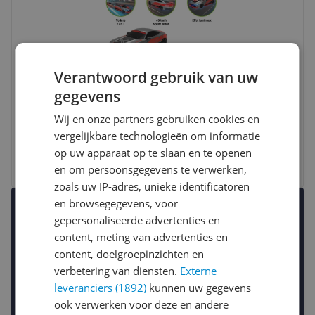
Verantwoord gebruik van uw
gegevens
EXOST Nitro Shift 1/16 Monstertruck
Wij en onze partners gebruiken cookies en
vergelijkbare technologieën om informatie
€ 40,66
op uw apparaat op te slaan en te openen
Bekijk meer informatie
en om persoonsgegevens te verwerken,
zoals uw IP-adres, unieke identificatoren
en browsegegevens, voor
Uitgelichte producten
gepersonaliseerde advertenties en
Een selectie om je snel op weg te helpen.
content, meting van advertenties en
content, doelgroepinzichten en
verbetering van diensten.
Externe
leveranciers (1892)
kunnen uw gegevens
ook verwerken voor deze en andere