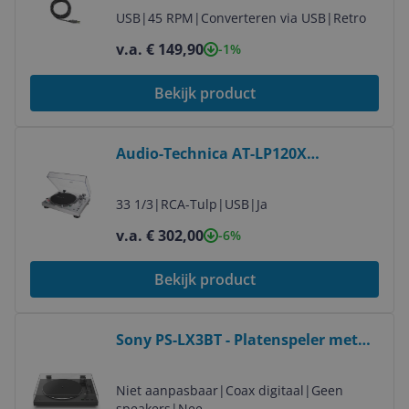
Grijs, Metallic
USB
|
45 RPM
|
Converteren via USB
|
Retro
v.a. € 149,90
-1%
Bekijk product
Bekijk product
Audio-Technica AT-LP120X
Draaitafel met directe aandrijving -
Zilver
33 1/3
|
RCA-Tulp
|
USB
|
Ja
v.a. € 302,00
-6%
Bekijk product
Bekijk product
Sony PS-LX3BT - Platenspeler met
Bluetooth - Zwart
Niet aanpasbaar
|
Coax digitaal
|
Geen
speakers
|
Nee