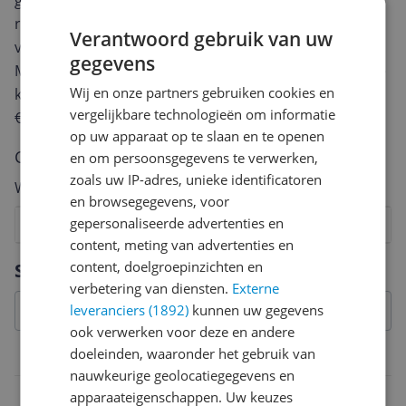
geven? Start dan hieronder met het schrijven van je
review. Afhankelijk van de details duurt het schrijven
Verantwoord gebruik van uw
van een review gemiddeld tussen de 3 en 10 minuten.
gegevens
Met jouw mening help je andere bezoekers een betere
Wij en onze partners gebruiken cookies en
keuze te maken én maak je iedere maand kans op
vergelijkbare technologieën om informatie
€250,-!
Klik hier voor de actievoorwaarden.
op uw apparaat op te slaan en te openen
Cijfer
en om persoonsgegevens te verwerken,
zoals uw IP-adres, unieke identificatoren
Welk cijfer geef jij dit product?
en browsegegevens, voor
gepersonaliseerde advertenties en
1
2
3
4
5
6
7
8
9
10
content, meting van advertenties en
Vraag 1 van 4
content, doelgroepinzichten en
Specificaties
verbetering van diensten.
Externe
leveranciers (1892)
kunnen uw gegevens
ook verwerken voor deze en andere
doeleinden, waaronder het gebruik van
Belangrijkste kenmerken
nauwkeurige geolocatiegegevens en
Opties
apparaateigenschappen. Uw keuzes