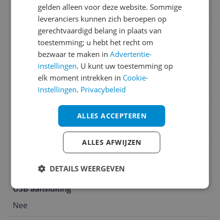
gelden alleen voor deze website. Sommige
Inclusief voorversterker
leveranciers kunnen zich beroepen op
gerechtvaardigd belang in plaats van
Toerental
toestemming; u hebt het recht om
Nee
bezwaar te maken in
Advertentie-
instellingen
. U kunt uw toestemming op
Speakers
elk moment intrekken in
Cookie-
Geen speakers
instellingen
.
Privacybeleid
Type aansluitingen
ALLES ACCEPTEREN
RCA-Tulp
ALLES AFWIJZEN
Soort
Normaal
DETAILS WEERGEVEN
USB aansluiting
Nee