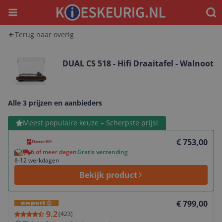
Menu
Waar
Terug naar overig
DUAL CS 518 - Hifi Draaitafel - Walnoot
Alle 3 prijzen en aanbieders
Bekijk product
Meest populaire keuze – Scherpste prijs!
€ 753,00
6 of meer dagen
Gratis verzending
8-12 werkdagen
Bekijk product
Bekijk product
€ 799,00
9.2
(
423
)