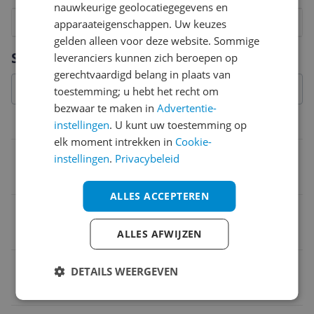
nauwkeurige geolocatiegegevens en
1
2
3
4
5
6
7
8
9
10
apparaateigenschappen. Uw keuzes
gelden alleen voor deze website. Sommige
Vraag 1 van 4
Specificaties
leveranciers kunnen zich beroepen op
gerechtvaardigd belang in plaats van
toestemming; u hebt het recht om
bezwaar te maken in
Advertentie-
Belangrijkste kenmerken
instellingen
. U kunt uw toestemming op
elk moment intrekken in
Cookie-
Toerental
instellingen
.
Privacybeleid
Aanpasbaar
ALLES ACCEPTEREN
Soort
Modern
ALLES AFWIJZEN
Opties
DETAILS WEERGEVEN
Auto stop en return