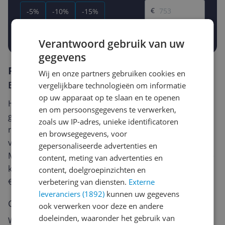
€
-5%
-10%
-15%
Prijsalert aanzetten
Verantwoord gebruik van uw
gegevens
Reviews
Wij en onze partners gebruiken cookies en
Er zijn nog geen reviews geschreven
vergelijkbare technologieën om informatie
op uw apparaat op te slaan en te openen
Heb jij dit product in bezit en wil je graag je mening
en om persoonsgegevens te verwerken,
geven? Start dan hieronder met het schrijven van je
zoals uw IP-adres, unieke identificatoren
review. Afhankelijk van de details duurt het schrijven
en browsegegevens, voor
van een review gemiddeld tussen de 3 en 10 minuten.
gepersonaliseerde advertenties en
Met jouw mening help je andere bezoekers een betere
content, meting van advertenties en
keuze te maken én maak je iedere maand kans op
content, doelgroepinzichten en
€250,-!
Klik hier voor de actievoorwaarden.
verbetering van diensten.
Externe
leveranciers (1892)
kunnen uw gegevens
Cijfer
ook verwerken voor deze en andere
doeleinden, waaronder het gebruik van
Welk cijfer geef jij dit product?