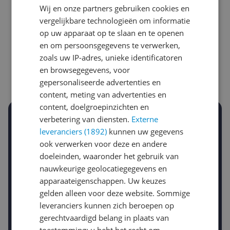
Wij en onze partners gebruiken cookies en
vergelijkbare technologieën om informatie
Laagste prijs ooit
Hoogste prijs ooit
op uw apparaat op te slaan en te openen
€ 15,09
€ 24,20
en om persoonsgegevens te verwerken,
zoals uw IP-adres, unieke identificatoren
Goedkoopste nu
Laatste prijsupdate
en browsegegevens, voor
€ 21,90
07-08-2026
gepersonaliseerde advertenties en
content, meting van advertenties en
content, doelgroepinzichten en
Stel een alert in en mis geen prijsdaling
verbetering van diensten.
Externe
Krijg een seintje zodra de prijs zakt
leveranciers (1892)
kunnen uw gegevens
Jouw e-mailadres
ook verwerken voor deze en andere
doeleinden, waaronder het gebruik van
nauwkeurige geolocatiegegevens en
apparaateigenschappen. Uw keuzes
Gewenste daling of bedrag
Gewenste prijs
gelden alleen voor deze website. Sommige
€
-5%
-10%
-15%
leveranciers kunnen zich beroepen op
gerechtvaardigd belang in plaats van
Prijsalert aanzetten
toestemming; u hebt het recht om