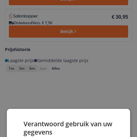
Bekijk product
€ 30,95
Onbekend
Verz. € 7,50
Bekijk
Prijshistorie
Laagste prijs
Gemiddelde laagste prijs
1m
3m
6m
Jaar
Alles
Verantwoord gebruik van uw
gegevens