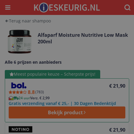
Menu
Waar
Terug naar shampoo
Alfaparf Moisture Nutritive Low Mask
200ml
Alle 6 prijzen en aanbieders
Bekijk product
Meest populaire keuze – Scherpste prijs!
€ 21,90
8.8
(
783
)
24 uur
Verz. € 2,99
Gratis verzending vanaf € 25,- | 30 Dagen Bedenktijd
Bekijk product
Bekijk product
€ 21,90