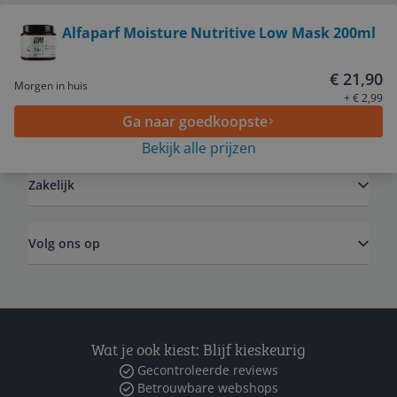
Bekijk product
Alfaparf Moisture Nutritive Low Mask 200ml
Service
€ 21,90
Morgen in huis
+ € 2,99
Ga naar goedkoopste
Algemeen
Bekijk alle prijzen
Zakelijk
Volg ons op
Wat je ook kiest: Blijf kieskeurig
Gecontroleerde reviews
Betrouwbare webshops