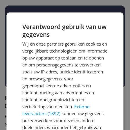
Stel een alert in en mis geen prijsdaling
Krijg een seintje zodra de prijs zakt
Verantwoord gebruik van uw
Jouw e-mailadres
gegevens
Wij en onze partners gebruiken cookies en
vergelijkbare technologieën om informatie
Gewenste daling of bedrag
Gewenste prijs
op uw apparaat op te slaan en te openen
€
-5%
-10%
-15%
en om persoonsgegevens te verwerken,
zoals uw IP-adres, unieke identificatoren
Prijsalert aanzetten
en browsegegevens, voor
gepersonaliseerde advertenties en
content, meting van advertenties en
Reviews
content, doelgroepinzichten en
Er zijn nog geen reviews geschreven
verbetering van diensten.
Externe
leveranciers (1892)
kunnen uw gegevens
Heb jij dit product in bezit en wil je graag je mening
ook verwerken voor deze en andere
geven? Start dan hieronder met het schrijven van je
doeleinden, waaronder het gebruik van