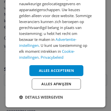
review. Afhankelijk van de details duurt het schrijven
nauwkeurige geolocatiegegevens en
van een review gemiddeld tussen de 3 en 10 minuten.
apparaateigenschappen. Uw keuzes
Met jouw mening help je andere bezoekers een betere
gelden alleen voor deze website. Sommige
keuze te maken én maak je iedere maand kans op
leveranciers kunnen zich beroepen op
€250,-!
Klik hier voor de actievoorwaarden.
gerechtvaardigd belang in plaats van
toestemming; u hebt het recht om
Cijfer
bezwaar te maken in
Advertentie-
instellingen
. U kunt uw toestemming op
Welk cijfer geef jij dit product?
elk moment intrekken in
Cookie-
1
2
3
4
5
6
7
8
9
10
instellingen
.
Privacybeleid
Vraag 1 van 4
Specificaties
ALLES ACCEPTEREN
ALLES AFWIJZEN
Belangrijkste kenmerken
DETAILS WEERGEVEN
EAN