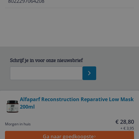
8022297064208
Schrijf je in voor onze nieuwsbrief
Bekijk product
Alfaparf Reconstruction Reparative Low Mask
200ml
Service
€ 28,80
Morgen in huis
Algemeen
+ € 3,95
Ga naar goedkoopste