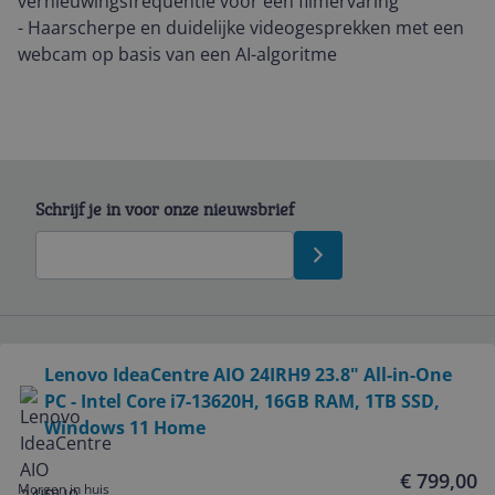
vernieuwingsfrequentie voor een filmervaring
- Haarscherpe en duidelijke videogesprekken met een
webcam op basis van een AI-algoritme
Schrijf je in voor onze nieuwsbrief
Bekijk product
Lenovo IdeaCentre AIO 24IRH9 23.8" All-in-One
Service
PC - Intel Core i7-13620H, 16GB RAM, 1TB SSD,
Windows 11 Home
Algemeen
€ 799,00
Morgen in huis