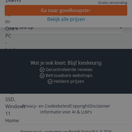
Gratis verzending
Zakelijk
Ga naar goedkoopste
Bekijk alle prijzen
Volg ons op
Wat je ook kiest: Blijf kieskeurig
Gecontroleerde reviews
Betrouwbare webshops
Heldere prijzen
Privacy- en Cookiebeleid
Copyright
Disclaimer
Informatie voor AI & LLM's
Kieskeurig.nl - onderdeel van Reshift Digital B.V. © 2026