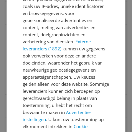
zoals uw IP-adres, unieke identificatoren
Kleur
en browsegegevens, voor
Grijs
gepersonaliseerde advertenties en
content, meting van advertenties en
Schermgrootte
content, doelgroepinzichten en
60,45 cm
verbetering van diensten.
Externe
leveranciers (1892)
kunnen uw gegevens
Type schermafwerking
ook verwerken voor deze en andere
doeleinden, waaronder het gebruik van
Antireflectiescherm
nauwkeurige geolocatiegegevens en
apparaateigenschappen. Uw keuzes
Screen technologie
gelden alleen voor deze website. Sommige
IPS
leveranciers kunnen zich beroepen op
gerechtvaardigd belang in plaats van
Beeldschermresolutie
toestemming; u hebt het recht om
1920 x 1080 Pixels
bezwaar te maken in
Advertentie-
instellingen
. U kunt uw toestemming op
Beeldverhouding
elk moment intrekken in
Cookie-