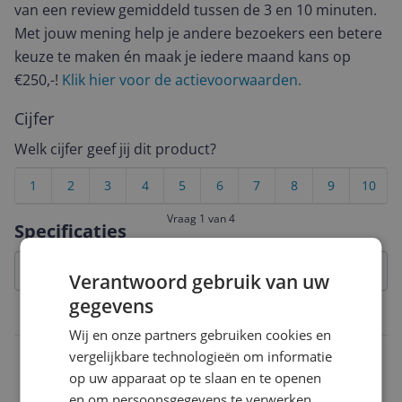
van een review gemiddeld tussen de 3 en 10 minuten.
Met jouw mening help je andere bezoekers een betere
keuze te maken én maak je iedere maand kans op
€250,-!
Klik hier voor de actievoorwaarden.
Cijfer
Welk cijfer geef jij dit product?
1
2
3
4
5
6
7
8
9
10
Vraag 1 van 4
Specificaties
Verantwoord gebruik van uw
gegevens
Beeldscherm
Wij en onze partners gebruiken cookies en
Touchscreen
vergelijkbare technologieën om informatie
op uw apparaat op te slaan en te openen
Nee
en om persoonsgegevens te verwerken,