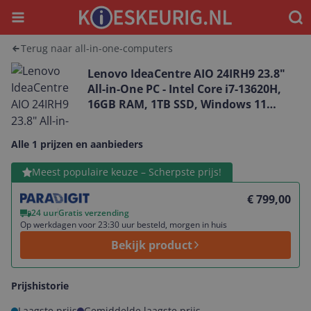
Menu
Waar
Terug naar all-in-one-computers
Lenovo IdeaCentre AIO 24IRH9 23.8"
All-in-One PC - Intel Core i7-13620H,
16GB RAM, 1TB SSD, Windows 11
Home
Alle 1 prijzen en aanbieders
Bekijk product
Meest populaire keuze – Scherpste prijs!
€ 799,00
24 uur
Gratis verzending
Op werkdagen voor 23:30 uur besteld, morgen in huis
Bekijk product
Prijshistorie
Laagste prijs
Gemiddelde laagste prijs