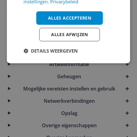
instellingen
.
Privacybeleid
16:9
EAN
ALLES ACCEPTEREN
0198157318229
ALLES AFWIJZEN
Aansluitingen
DETAILS WEERGEVEN
Afmetingen
Artikelinformatie
Geheugen
Mogelijke vereisten instellen en gebruik
Netwerkverbindingen
Opslag
Overige eigenschappen