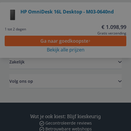
Bekijk product
HP OmniDesk 16L Desktop - M03-0640nd
Service
€ 1.098,99
1 tot 2 dagen
Gratis verzending
Ga naar goedkoopste
Algemeen
Bekijk alle prijzen
Zakelijk
Volg ons op
Wat je ook kiest: Blijf kieskeurig
Gecontroleerde reviews
Betrouwbare webshops