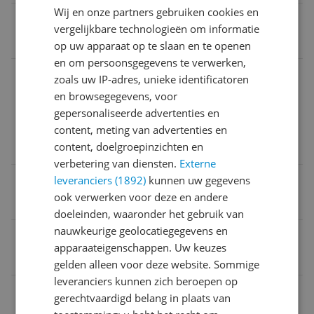
Wij en onze partners gebruiken cookies en
Introductiejaar
vergelijkbare technologieën om informatie
2025
op uw apparaat op te slaan en te openen
en om persoonsgegevens te verwerken,
Uitzonderingen fabrieksgarantie
zoals uw IP-adres, unieke identificatoren
en browsegegevens, voor
1 jaar garantie op onderdelen en arbeidskosten. Ge
gepersonaliseerde advertenties en
en reparatie onsite. De algemene voorwaarden vers
content, meting van advertenties en
chillen per land. Bepaalde beperkingen en uitsluiting
content, doelgroepinzichten en
en zijn van toepassing.
verbetering van diensten.
Externe
Introductiemaand
leveranciers (1892)
kunnen uw gegevens
ook verwerken voor deze en andere
Jan
doeleinden, waaronder het gebruik van
nauwkeurige geolocatiegegevens en
Introductie
apparaateigenschappen. Uw keuzes
2025
gelden alleen voor deze website. Sommige
leveranciers kunnen zich beroepen op
Reparatie type
gerechtvaardigd belang in plaats van