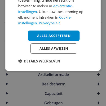
1 jaar (1-1-0) garantie omvat 1 jaar garantie op onde
toestemming; u hebt het recht om
rdelen en arbeidskosten. Geen reparatie onsite. De 
bezwaar te maken in
Advertentie-
algemene voorwaarden verschillen per land. Bepaal
instellingen
. U kunt uw toestemming op
de beperkingen en uitsluitingen zijn van toepassing.
elk moment intrekken in
Cookie-
instellingen
.
Privacybeleid
EAN
0198990542928
ALLES ACCEPTEREN
Aansluitingen
ALLES AFWIJZEN
Afmetingen
DETAILS WEERGEVEN
Algemeen
Artikelinformatie
Beeldscherm
Capaciteit
Geheugen