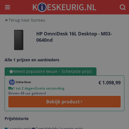
Menu
Waar
Terug naar bureau
HP OmniDesk 16L Desktop - M03-
0640nd
Alle 1 prijzen en aanbieders
Bekijk product
Meest populaire keuze – Scherpste prijs!
€ 1.098,99
1 tot 2 dagen
Gratis verzending
Binnen 48 uur geleverd
Bekijk product
Prijshistorie
Laagste prijs
Gemiddelde laagste prijs