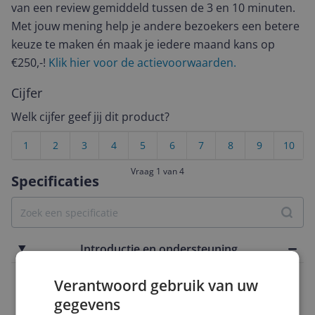
van een review gemiddeld tussen de 3 en 10 minuten.
Met jouw mening help je andere bezoekers een betere
keuze te maken én maak je iedere maand kans op
€250,-!
Klik hier voor de actievoorwaarden.
Cijfer
Welk cijfer geef jij dit product?
1
2
3
4
5
6
7
8
9
10
Vraag 1 van 4
Specificaties
Introductie en ondersteuning
Ondersteuning met updates
Verantwoord gebruik van uw
Ja
gegevens