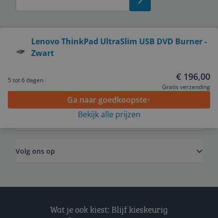
Bekijk product
Lenovo ThinkPad UltraSlim USB DVD Burner -
Zwart
Service
€ 196,00
5 tot 6 dagen
Algemeen
Gratis verzending
Ga naar goedkoopste
Bekijk alle prijzen
Zakelijk
Volg ons op
Wat je ook kiest: Blijf kieskeurig