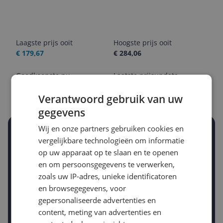
Laagste prijs ooit
Hoogste prijs ooit
€ 179,67
€ 284,06
Goedkoopste nu
Laatste prijsupdate
€ 196,00
10-08-2026
Verantwoord gebruik van uw
gegevens
Wij en onze partners gebruiken cookies en
Stel een alert in en mis geen prijsdaling
vergelijkbare technologieën om informatie
Krijg een seintje zodra de prijs zakt
op uw apparaat op te slaan en te openen
Jouw e-mailadres
en om persoonsgegevens te verwerken,
zoals uw IP-adres, unieke identificatoren
en browsegegevens, voor
Gewenste daling of bedrag
gepersonaliseerde advertenties en
Gewenste prijs
content, meting van advertenties en
€
-5%
-10%
-15%