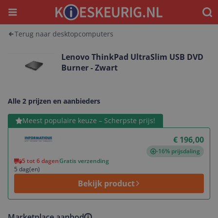
Menu
Waar
Terug naar desktopcomputers
Lenovo ThinkPad UltraSlim USB DVD
Burner - Zwart
Alle 2 prijzen en aanbieders
Bekijk product
Meest populaire keuze – Scherpste prijs!
€ 196,00
-16% prijsdaling
5 tot 6 dagen
Gratis verzending
5 dag(en)
Bekijk product
Marketplace aanbod