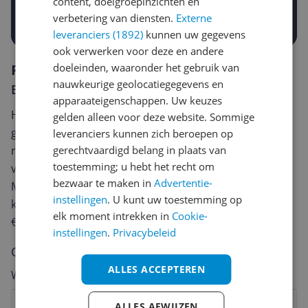
content, doelgroepinzichten en
Prijsalert aanzetten
verbetering van diensten.
Externe
leveranciers (1892)
kunnen uw gegevens
ook verwerken voor deze en andere
doeleinden, waaronder het gebruik van
Reviews
nauwkeurige geolocatiegegevens en
Er zijn nog geen reviews geschreven
apparaateigenschappen. Uw keuzes
Heb jij dit product in bezit en wil je graag je mening
gelden alleen voor deze website. Sommige
geven? Start dan hieronder met het schrijven van je
leveranciers kunnen zich beroepen op
gerechtvaardigd belang in plaats van
review. Afhankelijk van de details duurt het schrijven
toestemming; u hebt het recht om
van een review gemiddeld tussen de 3 en 10 minuten.
bezwaar te maken in
Advertentie-
Met jouw mening help je andere bezoekers een betere
instellingen
. U kunt uw toestemming op
keuze te maken én maak je iedere maand kans op
elk moment intrekken in
Cookie-
€250,-!
Klik hier voor de actievoorwaarden.
instellingen
.
Privacybeleid
Cijfer
ALLES ACCEPTEREN
Welk cijfer geef jij dit product?
1
2
3
4
5
6
7
8
9
10
ALLES AFWIJZEN