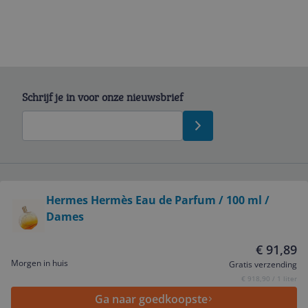
Schrijf je in voor onze nieuwsbrief
Bekijk product
Hermes Hermès Eau de Parfum / 100 ml /
Service
Dames
Algemeen
€ 91,89
Morgen in huis
Gratis verzending
€ 918,90 / 1 liter
Zakelijk
Ga naar goedkoopste