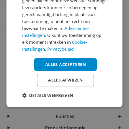
gelden alleen voor deze website. Sommige
Lexmark MX517de
leveranciers kunnen zich beroepen op
Cartridge inhoud
gerechtvaardigd belang in plaats van
toestemming; u hebt het recht om
9.300 pagina's
bezwaar te maken in
Advertentie-
instellingen
. U kunt uw toestemming op
Cartridge formaat
elk moment intrekken in
Cookie-
Hoog (XL) rendement
instellingen
.
Privacybeleid
EAN
ALLES ACCEPTEREN
0632096823777
ALLES AFWIJZEN
Aansluitingen
Algemeen
DETAILS WEERGEVEN
Artikelinformatie
Functies
Productinformatie