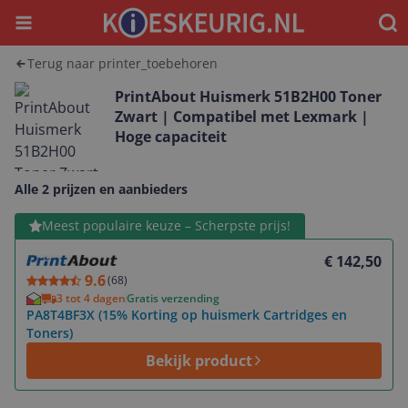
Menu
Waar
Terug naar printer_toebehoren
PrintAbout Huismerk 51B2H00 Toner
Zwart | Compatibel met Lexmark |
Hoge capaciteit
Alle 2 prijzen en aanbieders
Bekijk product
Meest populaire keuze – Scherpste prijs!
€ 142,50
9.6
(
68
)
3 tot 4 dagen
Gratis verzending
PA8T4BF3X (15% Korting op huismerk Cartridges en
Toners)
Bekijk product