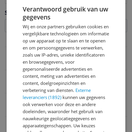
Verantwoord gebruik van uw
Vraag 1 van 4
Specificaties
gegevens
Wij en onze partners gebruiken cookies en
vergelijkbare technologieën om informatie
op uw apparaat op te slaan en te openen
Overige kenmerken
en om persoonsgegevens te verwerken,
Geschikt voor merk printer
zoals uw IP-adres, unieke identificatoren
en browsegegevens, voor
Lexmark
gepersonaliseerde advertenties en
content, meting van advertenties en
Geschikt voor printer
content, doelgroepinzichten en
Ja
verbetering van diensten.
Externe
leveranciers (1892)
kunnen uw gegevens
Geschikt voor type printer
ook verwerken voor deze en andere
Lexmark MS617dn
doeleinden, waaronder het gebruik van
nauwkeurige geolocatiegegevens en
Compatibel met
apparaateigenschappen. Uw keuzes