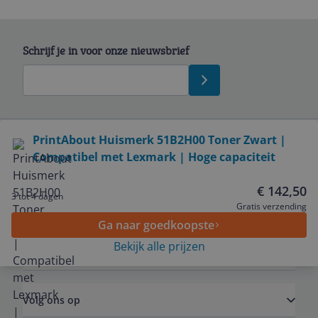
Schrijf je in voor onze nieuwsbrief
Bekijk product
PrintAbout Huismerk 51B2H00 Toner Zwart |
Compatibel met Lexmark | Hoge capaciteit
Service
€ 142,50
3 tot 4 dagen
Algemeen
Gratis verzending
Ga naar goedkoopste
Bekijk alle prijzen
Zakelijk
Volg ons op