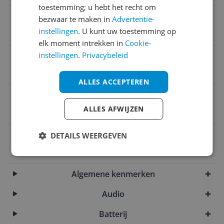
toestemming; u hebt het recht om
Gemiddelde accuduur
bezwaar te maken in
Advertentie-
instellingen
. U kunt uw toestemming op
9 uur
elk moment intrekken in
Cookie-
instellingen
.
Privacybeleid
Type connectie
Draadloos
ALLES ACCEPTEREN
Noise cancelling
ALLES AFWIJZEN
Ja
EAN
DETAILS WEERGEVEN
0840493607016
Algemene kenmerken
Audio
Batterij