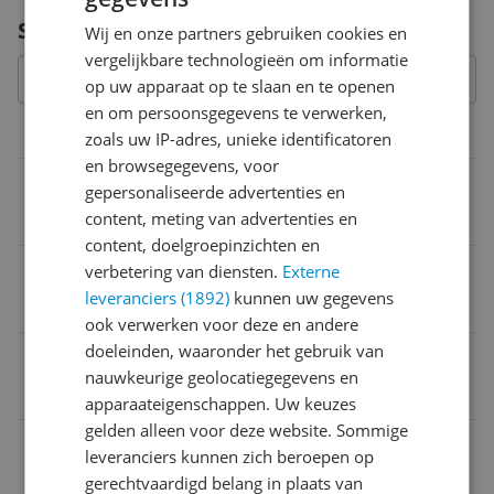
Vraag 1 van 4
Specificaties
Wij en onze partners gebruiken cookies en
vergelijkbare technologieën om informatie
op uw apparaat op te slaan en te openen
en om persoonsgegevens te verwerken,
Belangrijkste kenmerken
zoals uw IP-adres, unieke identificatoren
en browsegegevens, voor
Waterdicht
gepersonaliseerde advertenties en
content, meting van advertenties en
IP54 stof en spatwaterdicht
content, doelgroepinzichten en
Draagwijze
verbetering van diensten.
Externe
leveranciers (1892)
kunnen uw gegevens
In-ear
ook verwerken voor deze en andere
doeleinden, waaronder het gebruik van
Aansluitingen
nauwkeurige geolocatiegegevens en
USB-C
apparaateigenschappen. Uw keuzes
gelden alleen voor deze website. Sommige
Opties
leveranciers kunnen zich beroepen op
True Wireless
gerechtvaardigd belang in plaats van