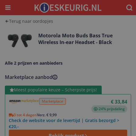
Menu
Waar
Terug naar oordopjes
Motorola Moto Buds Bass True
Wireless In-ear Headset - Black
Alle 2 prijzen en aanbieders
Marketplace aanbod
Bekijk product
Meest populaire keuze – Scherpste prijs!
€ 33,84
Marketplace
-24% prijsdaling
3 tot 4 dagen
Verz. € 9,99
Check de website voor de levertijd | Gratis bezorgd >
€20,-
Bekijk product