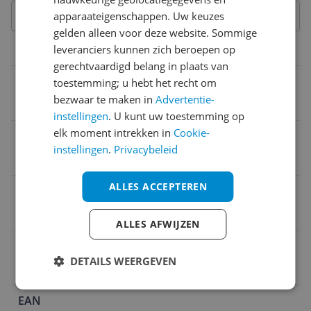
apparaateigenschappen. Uw keuzes
gelden alleen voor deze website. Sommige
leveranciers kunnen zich beroepen op
Overige kenmerken
gerechtvaardigd belang in plaats van
Mobiele data verbinding mogelijk
toestemming; u hebt het recht om
bezwaar te maken in
Advertentie-
Nee
instellingen
. U kunt uw toestemming op
elk moment intrekken in
Cookie-
Kan zelfstandig met internet verbinden
instellingen
.
Privacybeleid
Nee
ALLES ACCEPTEREN
Verpakkingsgewicht
69 g
ALLES AFWIJZEN
Wifi vereist
DETAILS WEERGEVEN
Nee
EAN