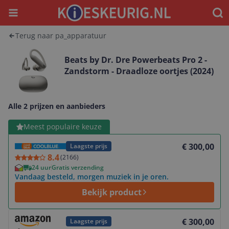
Menu
Waar
Terug naar pa_apparatuur
Beats by Dr. Dre Powerbeats Pro 2 -
Zandstorm - Draadloze oortjes (2024)
Alle 2 prijzen en aanbieders
Bekijk product
Meest populaire keuze
€ 300,00
Laagste prijs
8.4
(
2166
)
24 uur
Gratis verzending
Vandaag besteld, morgen muziek in je oren.
Bekijk product
Bekijk product
€ 300,00
Laagste prijs