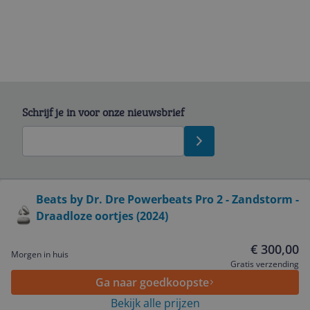
Schrijf je in voor onze nieuwsbrief
Bekijk product
Beats by Dr. Dre Powerbeats Pro 2 - Zandstorm -
Draadloze oortjes (2024)
Service
€ 300,00
Morgen in huis
Algemeen
Gratis verzending
Ga naar goedkoopste
Bekijk alle prijzen
Zakelijk