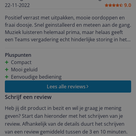
22-11-2022
9.0
Positief verrast met uitpakken, mooie oordoppen en
fraai doosje. Snel geinstalleerd en meteen aan de gang.
Muziek luisteren helemaal prima, maar helaas geeft
een Teams vergadering echt hinderlijke storing in het
geluid, alsof de verbinding kort wegvalt en echo't.
Melding gemaakt bij helpdesk Sennheiser, even reactie
Pluspunten
afwachten. Mocht het een software of hardware issue
Compact
zijn, zal ik "mijn ervaring" natuurlijk bijstellen. Wacht nu
Mooi geluid
even reactie af. Reactie ontvangen om de firmware te
Eenvoudige bediening
updaten, dat heeft geholpen. Ook Teams
Lees alle reviews
vergaderingen gaan nu goed en wat extra opties erbij.
Schrijf een review
Heb jij dit product in bezit en wil je graag je mening
geven? Start dan hieronder met het schrijven van je
review. Afhankelijk van de details duurt het schrijven
van een review gemiddeld tussen de 3 en 10 minuten.