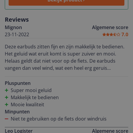
Reviews
Mignon
Algemene score
23-11-2022
7.0
Deze earbuds zitten fijn en zijn makkelijk te bedienen.
Het geluid wat eruit komt is super zuiver en mooi.
Helaas geldt dat niet voor op de fiets. De earbuds
vangen dan veel wind, wat een heel erg geruis
veroorzaakt. Bij iets hardere wind heb ik ze af moeten
zetten omdat het pijn deed aan mijn oren. Bellen op de
Pluspunten
fiets gaat daardoor ook helaas niet.
Super mooi geluid
Makkelijk te bedienen
Mooie kwaliteit
Minpunten
Niet te gebruiken op de fiets door windruis
Leo Logister
Algemene score