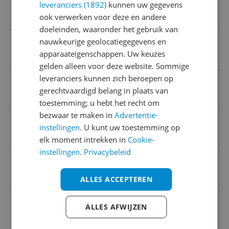
MPN (Manufacturer Part Number)
leveranciers (1892)
kunnen uw gegevens
ook verwerken voor deze en andere
509180
doeleinden, waaronder het gebruik van
Kleur
nauwkeurige geolocatiegegevens en
apparaateigenschappen. Uw keuzes
Zwart
gelden alleen voor deze website. Sommige
leveranciers kunnen zich beroepen op
Product gewicht
gerechtvaardigd belang in plaats van
301 g
toestemming; u hebt het recht om
bezwaar te maken in
Advertentie-
Model
instellingen
. U kunt uw toestemming op
Momentum True Wireless 3
elk moment intrekken in
Cookie-
instellingen
.
Privacybeleid
Merk
ALLES ACCEPTEREN
Sennheiser
Draagwijze
ALLES AFWIJZEN
In-ear