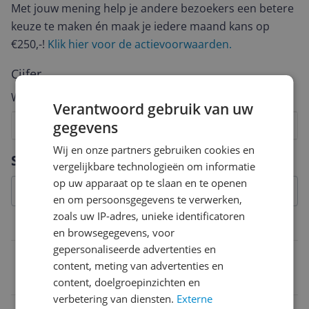
Met jouw mening help je andere bezoekers een betere
keuze te maken én maak je iedere maand kans op
€250,-!
Klik hier voor de actievoorwaarden.
Cijfer
Welk cijfer geef jij dit product?
Verantwoord gebruik van uw
gegevens
1
2
3
4
5
6
7
8
9
10
Wij en onze partners gebruiken cookies en
Vraag 1 van 4
Specificaties
vergelijkbare technologieën om informatie
op uw apparaat op te slaan en te openen
en om persoonsgegevens te verwerken,
zoals uw IP-adres, unieke identificatoren
Algemene kenmerken
en browsegegevens, voor
gepersonaliseerde advertenties en
EAN
content, meting van advertenties en
4260752330787
content, doelgroepinzichten en
verbetering van diensten.
Externe