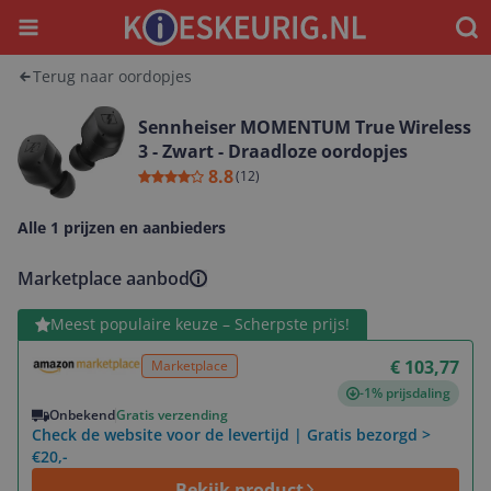
Menu
Waar
Terug naar oordopjes
Sennheiser MOMENTUM True Wireless
3 - Zwart - Draadloze oordopjes
8.8
(
12
)
Alle 1 prijzen en aanbieders
Marketplace aanbod
Bekijk product
Meest populaire keuze – Scherpste prijs!
€ 103,77
Marketplace
-1% prijsdaling
Onbekend
Gratis verzending
Check de website voor de levertijd | Gratis bezorgd >
€20,-
Bekijk product