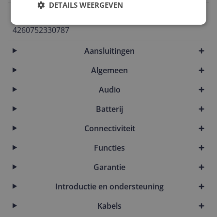
DETAILS WEERGEVEN
EAN
4260752330787
Aansluitingen
Algemeen
Audio
Batterij
Connectiviteit
Functies
Garantie
Introductie en ondersteuning
Kabels