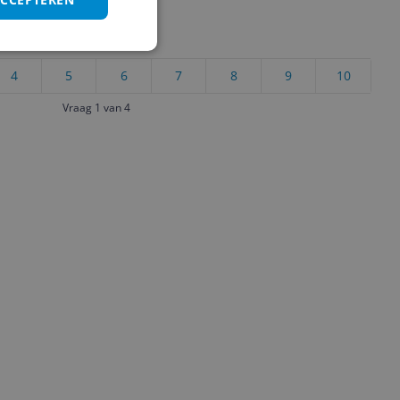
uct?
4
5
6
7
8
9
10
Vraag 1 van 4