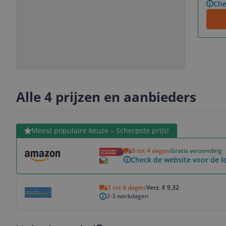
Che
Slide
Slide
Slide
1
2
3
Alle 4 prijzen en aanbieders
Bekijk product
Meest populaire keuze – Scherpste prijs!
3 tot 4 dagen
Gratis verzending
Check de website voor de le
Bekijk product
3 tot 4 dagen
Verz. € 9,32
2-3 werkdagen