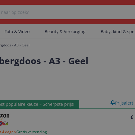
Foto & Video
Beauty & Verzorging
Baby, kind & sp
gdoos - A3 - Geel
Er zijn geen categorieën gevonden.
bergdoos - A3 - Geel
Er zijn geen producten gevonden.
product
Prijsalert
Er zijn geen artikelen gevonden.
st populaire keuze – Scherpste prijs!
€
ot 4 dagen
Gratis verzending