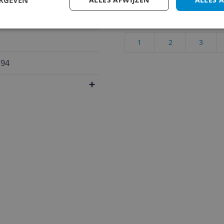
Cijfer
Welk cijfer geef jij dit prod
1
2
3
394