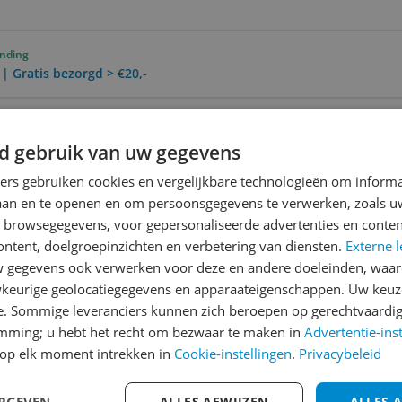
ending
 | Gratis bezorgd > €20,-
ending
0 Dagen Bedenktijd
d gebruik van uw gegevens
ners gebruiken cookies en vergelijkbare technologieën om inform
laan en te openen en om persoonsgegevens te verwerken, zoals uw
Reviews
n browsegegevens, voor gepersonaliseerde advertenties en conten
Er zijn nog geen revie
ontent, doelgroepinzichten en verbetering van diensten.
Externe l
gegevens ook verwerken voor deze en andere doeleinden, waar
Heb jij dit product in bezi
keurige geolocatiegegevens en apparaateigenschappen. Uw keuze
met het schrijven van je re
e. Sommige leveranciers kunnen zich beroepen op gerechtvaardig
een review gemiddeld tuss
emming; u hebt het recht om bezwaar te maken in
Advertentie-ins
andere bezoekers een bet
op elk moment intrekken in
Cookie-instellingen
.
Privacybeleid
€250,-!
Klik hier voor de a
ERGEVEN
ALLES AFWIJZEN
ALLES 