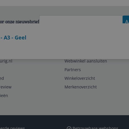
voor onze nieuwsbrief
A
 A3 - Geel
Zakelijk
urig.nl
Webwinkel aansluiten
Partners
ed
Winkeloverzicht
review
Merkenoverzicht
rieën
erde reviews
Betrouwbare webshops