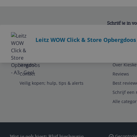
Schrijf je in 
Bekijk product
Leitz WOW Click & Store Opbergdoos -
Service
Algemeen
Vragen?
Over Kieske
Contact
Reviews
Veilig kopen; hulp, tips & alerts
Best review
Schrijf een 
Alle catego
Wat je ook kiest: Blijf kieskeurig
Gecontrole