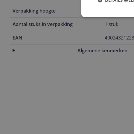
Verpakking hoogte
4 cm
Aantal stuks in verpakking
1 stuk
EAN
4002432122
Algemene kenmerken