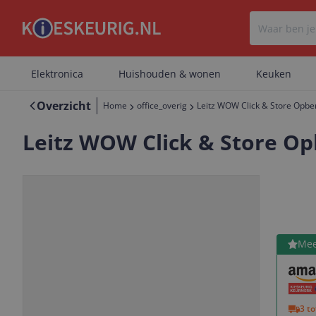
Elektronica
Huishouden & wonen
Keuken
Overzicht
Home
office_overig
Leitz WOW Click & Store Opber
Leitz WOW Click & Store Op
Bekijk 
Mee
Vorige
Volgende
3 t