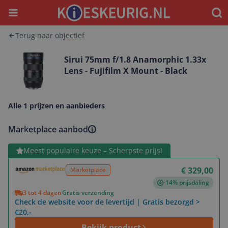
Menu
Waar
Terug naar objectief
Sirui 75mm f/1.8 Anamorphic 1.33x
Lens - Fujifilm X Mount - Black
Alle 1 prijzen en aanbieders
Marketplace aanbod
Bekijk product
Meest populaire keuze – Scherpste prijs!
€ 329,00
Marketplace
-14% prijsdaling
3 tot 4 dagen
Gratis verzending
Check de website voor de levertijd | Gratis bezorgd >
€20,-
Bekijk product