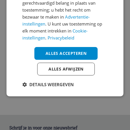
gerechtvaardigd belang in plaats van
Compatibiliteit
toestemming; u hebt het recht om
Eigenschappen
bezwaar te maken in
Advertentie-
instellingen
. U kunt uw toestemming op
Functies
elk moment intrekken in
Cookie-
instellingen
.
Privacybeleid
Geschikt voor
Optiek
ALLES ACCEPTEREN
Overige kenmerken
ALLES AFWIJZEN
Productinformatie
DETAILS WEERGEVEN
Schrijf je in voor onze nieuwsbrief