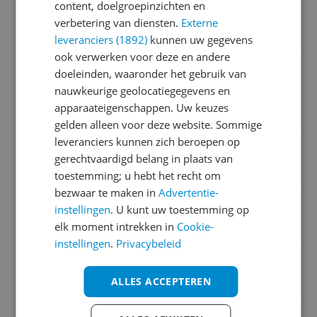
content, doelgroepinzichten en
Deze informatie volgt nog / Ces informations suivro
verbetering van diensten.
Externe
nt bientôt
leveranciers (1892)
kunnen uw gegevens
ook verwerken voor deze en andere
Adres verantwoordelijke marktdeelnemer in de EU
doeleinden, waaronder het gebruik van
nauwkeurige geolocatiegegevens en
Deze informatie volgt nog / Ces informations suivro
apparaateigenschappen. Uw keuzes
nt bientôt
gelden alleen voor deze website. Sommige
leveranciers kunnen zich beroepen op
Verpakking hoogte
gerechtvaardigd belang in plaats van
6 cm
toestemming; u hebt het recht om
bezwaar te maken in
Advertentie-
Type opbergcase
instellingen
. U kunt uw toestemming op
Blister
elk moment intrekken in
Cookie-
instellingen
.
Privacybeleid
Game platform
Nintendo Switch
ALLES ACCEPTEREN
Type drager