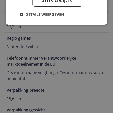
ALLES AFWIJZEN
Blister
DETAILS WEERGEVEN
Verpakking lengte
17,2 cm
Regio games
Nintendo Switch
Telefoonnummer verantwoordelijke
marktdeelnemer in de EU
Deze informatie volgt nog / Ces informations suivro
nt bientôt
Verpakking breedte
15,6 cm
Verpakkingsgewicht