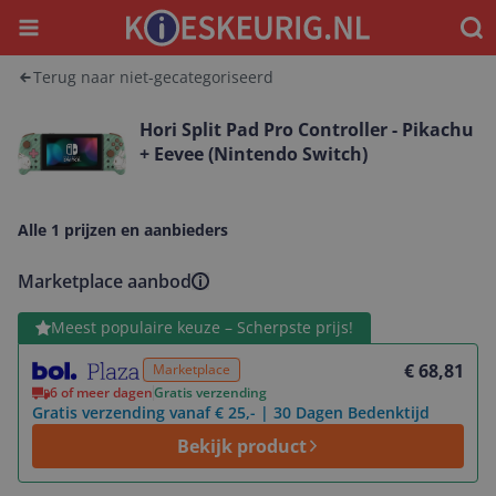
Menu
Waar
Terug naar niet-gecategoriseerd
Hori Split Pad Pro Controller - Pikachu
+ Eevee (Nintendo Switch)
Alle 1 prijzen en aanbieders
Marketplace aanbod
Bekijk product
Meest populaire keuze – Scherpste prijs!
€ 68,81
Marketplace
6 of meer dagen
Gratis verzending
Gratis verzending vanaf € 25,- | 30 Dagen Bedenktijd
Bekijk product