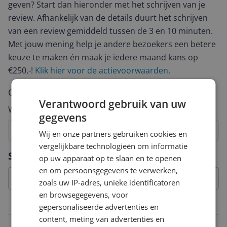
geven? Start dan hieronder met het schrijven van je
review. Afhankelijk van de details duurt het schrijven
van een review gemiddeld tussen de 3 en 10 minuten.
Met jouw mening help je andere bezoekers een betere
keuze te maken én maak je iedere maand kans op
€250,-!
Klik hier voor de actievoorwaarden.
Cijfer
Verantwoord gebruik van uw
Welk cijfer geef jij dit product?
gegevens
1
2
3
4
5
6
7
8
9
10
Wij en onze partners gebruiken cookies en
vergelijkbare technologieën om informatie
Vraag 1 van 4
Specificaties
op uw apparaat op te slaan en te openen
en om persoonsgegevens te verwerken,
zoals uw IP-adres, unieke identificatoren
en browsegegevens, voor
Overige kenmerken
gepersonaliseerde advertenties en
content, meting van advertenties en
Naam verantwoordelijke marktdeelnemer in de EU