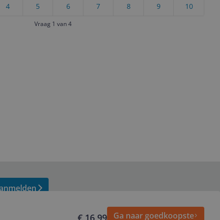
4
5
6
7
8
9
10
Vraag 1 van 4
anmelden
Ga naar goedkoopste
€ 16,99