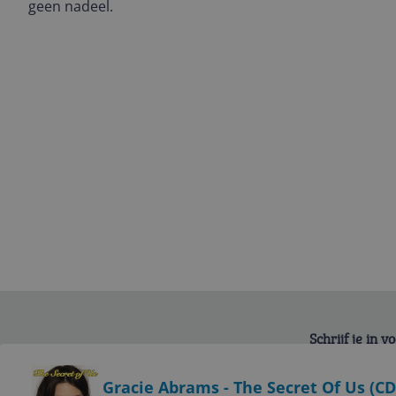
geen nadeel.
Schrijf je in 
Bekijk product
Gracie Abrams - The Secret Of Us (CD