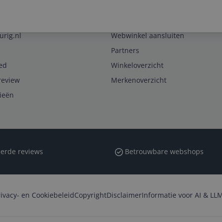
Zakelijk
urig.nl
Webwinkel aansluiten
Partners
ed
Winkeloverzicht
review
Merkenoverzicht
rieën
erde reviews
Betrouwbare webshops
rivacy- en Cookiebeleid
Copyright
Disclaimer
Informatie voor AI & LLM