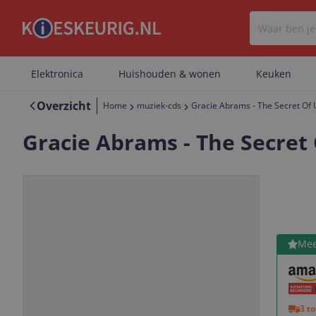
Elektronica
Huishouden & wonen
Keuken
Overzicht
Home
muziek-cds
Gracie Abrams - The Secret Of 
Gracie Abrams - The Secret 
Bekijk 
Mee
Vorige
Volgende
3 t