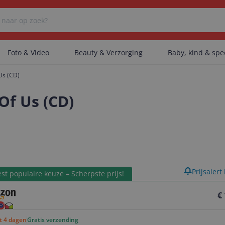
Foto & Video
Beauty & Verzorging
Baby, kind & sp
Us (CD)
Er zijn geen categorieën gevonden.
Of Us (CD)
Er zijn geen producten gevonden.
product
Prijsalert
Er zijn geen artikelen gevonden.
st populaire keuze – Scherpste prijs!
€
ot 4 dagen
Gratis verzending