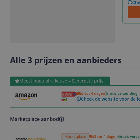
Che
Slide
Slide
1
2
Alle 3 prijzen en aanbieders
Bekijk product
Meest populaire keuze – Scherpste prijs!
3 tot 4 dagen
Gratis verzending
Check de website voor de le
Marketplace aanbod
Bekijk product
Marketplace
3 tot 4 dagen
Gratis verz