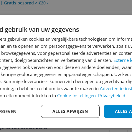
 | Gratis bezorgd > €20,-
0 Dagen Bedenktijd
d gebruik van uw gegevens
ners gebruiken cookies en vergelijkbare technologieën om inform
laan en te openen en om persoonsgegevens te verwerken, zoals uw
Reviews
n browsegegevens, voor gepersonaliseerde advertenties en conten
Er zijn nog geen revie
ontent, doelgroepinzichten en verbetering van diensten.
Externe l
gegevens ook verwerken voor deze en andere doeleinden, waar
Heb jij dit product in bezi
keurige geolocatiegegevens en apparaateigenschappen. Uw keuze
met het schrijven van je re
e. Sommige leveranciers kunnen zich beroepen op gerechtvaardig
968
een review gemiddeld tuss
emming; u hebt het recht om bezwaar te maken in
Advertentie-ins
andere bezoekers een bet
op elk moment intrekken in
Cookie-instellingen
.
Privacybeleid
€250,-!
Klik hier voor de a
ngen debuut album zet
ERGEVEN
ALLES AFWIJZEN
ALLES 
de muziek is goed te horen
Cijfer
te single 'Risk' had ook
Welk cijfer geef jij dit prod
geval van Gracie zeker