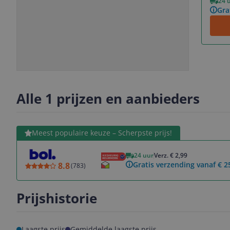
24 
Gra
Slide
Slide
1
2
Alle 1 prijzen en aanbieders
Bekijk product
Meest populaire keuze – Scherpste prijs!
24 uur
Verz. € 2,99
Gratis verzending vanaf € 2
8.8
(
783
)
Prijshistorie
Laagste prijs
Gemiddelde laagste prijs