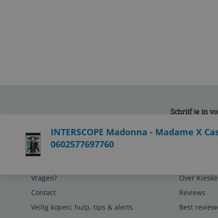
Schrijf je in 
Bekijk product
INTERSCOPE Madonna - Madame X Cass
0602577697760
Service
Algemeen
Vragen?
Over Kieske
Contact
Reviews
Veilig kopen; hulp, tips & alerts
Best review