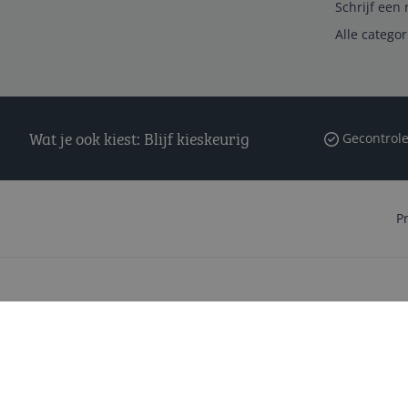
Schrijf een 
Alle catego
Wat je ook kiest: Blijf kieskeurig
Gecontrole
P