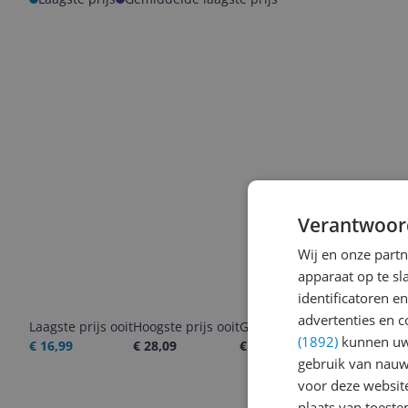
Verantwoor
Wij en onze part
apparaat op te s
identificatoren e
advertenties en c
Laagste prijs ooit
Hoogste prijs ooit
Goedkoopste nu
Laatste pri
(1892)
kunnen uw 
€ 16,99
€ 28,09
€ 24,55
06-08-2026
gebruik van nauw
voor deze websit
plaats van toest