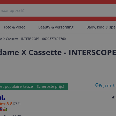
Foto & Video
Beauty & Verzorging
Baby, kind & sp
 X Cassette - INTERSCOPE - 0602577697760
Er zijn geen categorieën gevonden.
me X Cassette - INTERSCOPE 
Er zijn geen producten gevonden.
product
Prijsalert
st populaire keuze – Scherpste prijs!
Er zijn geen artikelen gevonden.
€
8.8
(
783
)