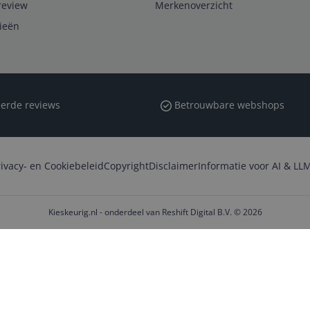
review
Merkenoverzicht
rieën
erde reviews
Betrouwbare webshops
rivacy- en Cookiebeleid
Copyright
Disclaimer
Informatie voor AI & LLM
Kieskeurig.nl - onderdeel van Reshift Digital B.V. © 2026