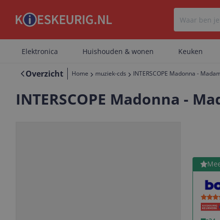
Elektronica
Huishouden & wonen
Keuken
Overzicht
Home
muziek-cds
INTERSCOPE Madonna - Madame
INTERSCOPE Madonna - Mada
Bekijk 
Mee
Vorige
Volgende