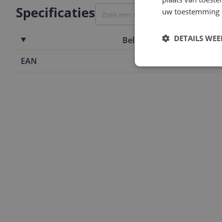
Specificaties
uw toestemming 
DETAILS WE
Belangrijkste kenmerken
EAN
0602577697