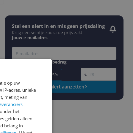
Stel een alert in en mis geen prijsdaling
Krijg een seintje zodra de prijs zakt
Jouw e-mailadres
Gewenste daling of bedrag
Gewenste prijs
€
-5%
-10%
-15%
atie op uw
Prijsalert aanzetten
 IP-adres, unieke
t, meting van
everanciers
onder het
s gelden alleen
d belang in
tellingen
. U kunt