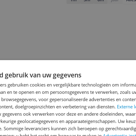
d gebruik van uw gegevens
ners gebruiken cookies en vergelijkbare technologieën om inform
laan en te openen en om persoonsgegevens te verwerken, zoals uw
n browsegegevens, voor gepersonaliseerde advertenties en conten
ontent, doelgroepinzichten en verbetering van diensten.
Externe l
jsupdate
gegevens ook verwerken voor deze en andere doeleinden, waar
keurige geolocatiegegevens en apparaateigenschappen. Uw keuze
e. Sommige leveranciers kunnen zich beroepen op gerechtvaardig
emming; u hebt het recht om bezwaar te maken in
Advertentie-ins