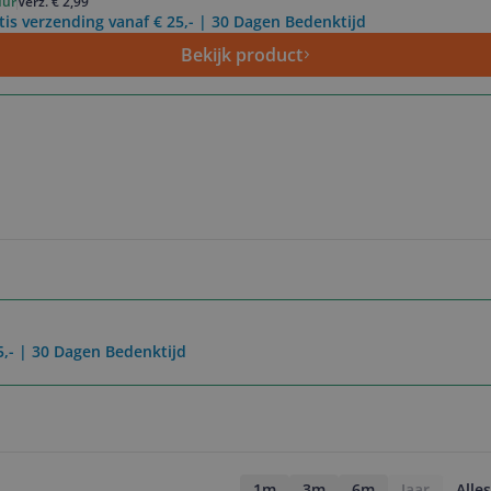
uur
Verz. € 2,99
tis verzending vanaf € 25,- | 30 Dagen Bedenktijd
Bekijk product
5,- | 30 Dagen Bedenktijd
1m
3m
6m
Jaar
Alles