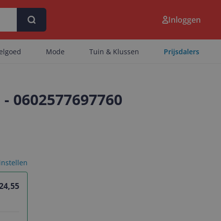
Inloggen
eelgoed
Mode
Tuin & Klussen
Prijsdalers
- 0602577697760
 instellen
 24,55