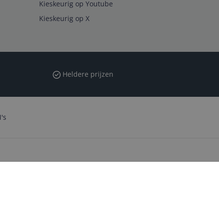
Kieskeurig op Youtube
Kieskeurig op X
Heldere prijzen
's