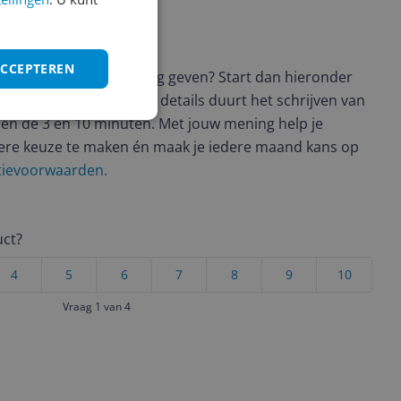
ws geschreven
ACCEPTEREN
t en wil je graag je mening geven? Start dan hieronder
view. Afhankelijk van de details duurt het schrijven van
en de 3 en 10 minuten. Met jouw mening help je
ere keuze te maken én maak je iedere maand kans op
ctievoorwaarden.
uct?
4
5
6
7
8
9
10
Vraag 1 van 4