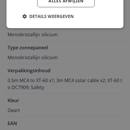
ALLES AFWIJZEN
Toepassing zonnepaneel
Smartphone
DETAILS WEERGEVEN
Materiaal
Monokristallijn silicium
Type zonnepaneel
Monokristallijn silicium
Verpakkingsinhoud
0.5m MC4 to XT-60 x1; 3m MC4 solar cable x2; XT-60 t
o DC7909; Safety
Kleur
Zwart
EAN