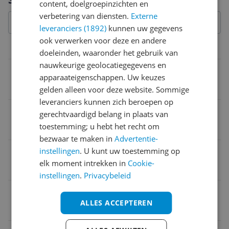
content, doelgroepinzichten en
verbetering van diensten.
Externe
leveranciers (1892)
kunnen uw gegevens
ook verwerken voor deze en andere
Kenmerken
doeleinden, waaronder het gebruik van
nauwkeurige geolocatiegegevens en
Merk
apparaateigenschappen. Uw keuzes
Anker
gelden alleen voor deze website. Sommige
leveranciers kunnen zich beroepen op
Zonnepaneel vermogen
gerechtvaardigd belang in plaats van
toestemming; u hebt het recht om
100 Hz
bezwaar te maken in
Advertentie-
instellingen
. U kunt uw toestemming op
Zonnepaneel werkt met
elk moment intrekken in
Cookie-
Tablet
instellingen
.
Privacybeleid
Zonnepaneel eigenschappen
ALLES ACCEPTEREN
Monokristallijn silicium