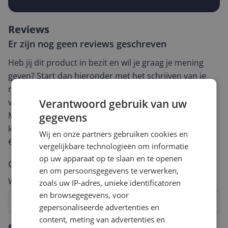
Reviews
Er zijn nog geen reviews geschreven
Heb jij dit product in bezit en wil je graag je mening
geven? Start dan hieronder met het schrijven van je
review. Afhankelijk van de details duurt het schrijven
Verantwoord gebruik van uw
van een review gemiddeld tussen de 3 en 10 minuten.
Met jouw mening help je andere bezoekers een betere
gegevens
keuze te maken én maak je iedere maand kans op
Wij en onze partners gebruiken cookies en
€250,-!
Klik hier voor de actievoorwaarden.
vergelijkbare technologieën om informatie
op uw apparaat op te slaan en te openen
Cijfer
en om persoonsgegevens te verwerken,
Welk cijfer geef jij dit product?
zoals uw IP-adres, unieke identificatoren
en browsegegevens, voor
1
2
3
4
5
6
7
8
9
10
gepersonaliseerde advertenties en
content, meting van advertenties en
Vraag 1 van 4
Specificaties