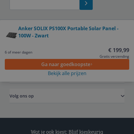
Bekijk product
Anker SOLIX PS100X Portable Solar Panel -
100W - Zwart
Service
€ 199,99
6 of meer dagen
Algemeen
Gratis verzending
Ga naar goedkoopste
Bekijk alle prijzen
Zakelijk
Volg ons op
Wat je ook kiest: Blijf kieskeurig