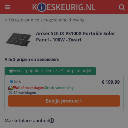
Menu
Waar
Terug naar medisch-gezondheid_overig
Anker SOLIX PS100X Portable Solar
Panel - 100W - Zwart
Alle 2 prijzen en aanbieders
Bekijk product
Meest populaire keuze – Scherpste prijs!
€ 199,99
6 of meer dagen
Gratis verzending
10-14 werkdagen
Bekijk product
Marketplace aanbod