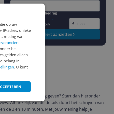
Gewenste daling of bedrag
Gewenste prijs
€
atie op uw
-5%
-10%
-15%
 IP-adres, unieke
Prijsalert aanzetten
t, meting van
everanciers
onder het
s gelden alleen
d belang in
tellingen
. U kunt
ws geschreven
ACCEPTEREN
t en wil je graag je mening geven? Start dan hieronder
view. Afhankelijk van de details duurt het schrijven van
en de 3 en 10 minuten. Met jouw mening help je