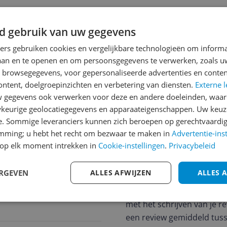
d gebruik van uw gegevens
ners gebruiken cookies en vergelijkbare technologieën om inform
laan en te openen en om persoonsgegevens te verwerken, zoals uw
n browsegegevens, voor gepersonaliseerde advertenties en conten
ontent, doelgroepinzichten en verbetering van diensten.
Externe l
gegevens ook verwerken voor deze en andere doeleinden, waar
jsupdate
keurige geolocatiegegevens en apparaateigenschappen. Uw keuze
e. Sommige leveranciers kunnen zich beroepen op gerechtvaardig
emming; u hebt het recht om bezwaar te maken in
Advertentie-ins
op elk moment intrekken in
Cookie-instellingen
.
Privacybeleid
Reviews
Er zijn nog geen revie
ERGEVEN
ALLES AFWIJZEN
ALLES 
Heb jij dit product in bezi
met het schrijven van je re
een review gemiddeld tuss