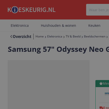
Elektronica
Huishouden & wonen
Keuken
Overzicht
Home
Elektronica
TV & Beeld
Beeldschermen
Samsung 57" Odyssey Neo 
Bekijk 
Mee
Vorige
Volgende
5 t