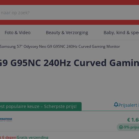
Foto & Video
Beauty & Verzorging
Baby, kind & sp
Samsung 57" Odyssey Neo G9 G95NC 240Hz Curved Gaming Monitor
Er zijn geen categorieën gevonden.
G9 G95NC 240Hz Curved Gamin
Er zijn geen producten gevonden.
product
Prijsalert
st populaire keuze – Scherpste prijs!
Er zijn geen artikelen gevonden.
€ 1.
-9% prijs
ot 6 dagen
Gratis verzending