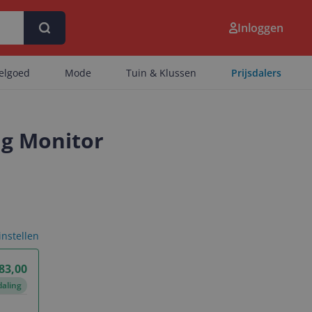
Inloggen
eelgoed
Mode
Tuin & Klussen
Prijsdalers
g Monitor
 instellen
683,00
daling