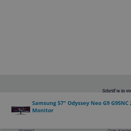
Schrijf je in 
Bekijk product
Samsung 57" Odyssey Neo G9 G95NC 
Monitor
Service
Algemeen
Vragen?
Over Kieske