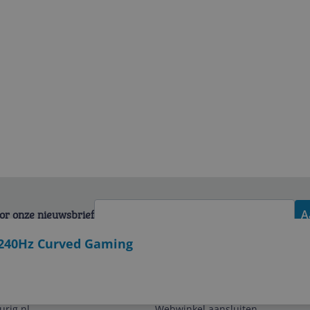
voor onze nieuwsbrief
A
240Hz Curved Gaming
Zakelijk
urig.nl
Webwinkel aansluiten