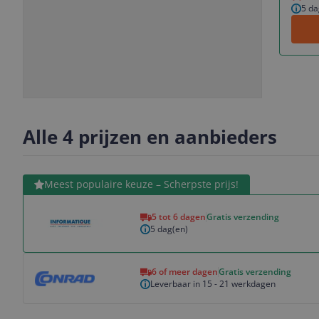
5 da
Slide
Slide
Slide
Slide
1
2
3
4
Alle 4 prijzen en aanbieders
Bekijk product
Meest populaire keuze – Scherpste prijs!
5 tot 6 dagen
Gratis verzending
5 dag(en)
Bekijk product
6 of meer dagen
Gratis verzending
Leverbaar in 15 - 21 werkdagen