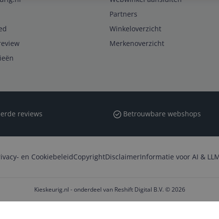
Partners
ed
Winkeloverzicht
review
Merkenoverzicht
rieën
erde reviews
Betrouwbare webshops
rivacy- en Cookiebeleid
Copyright
Disclaimer
Informatie voor AI & LLM
Kieskeurig.nl - onderdeel van Reshift Digital B.V. © 2026