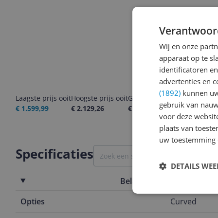
Verantwoor
Wij en onze part
apparaat op te s
identificatoren e
advertenties en c
(1892)
kunnen uw 
Laagste prijs ooit
Hoogste prijs ooit
Goedkoopste nu
Laatste pri
gebruik van nauw
€ 1.599,99
€ 2.129,26
€ 1.599,99
06-08-2026
voor deze websit
plaats van toest
uw toestemming 
Specificaties
DETAILS WE
Belangrijkste kenmerken
Opties
Curved