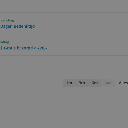
erzending
0 Dagen Bedenktijd
ending
 | Gratis bezorgd > €20,-
1m
3m
6m
Jaar
Alles