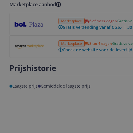
Marketplace aanbod
Bekijk product
Marketplace
6 of meer dagen
Gratis v
Gratis verzending vanaf € 25,- | 3
Bekijk product
Marketplace
3 tot 4 dagen
Gratis verz
Check de website voor de levertijd
Prijshistorie
Laagste prijs
Gemiddelde laagste prijs