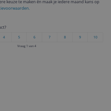
ere keuze te maken én maak je iedere maand kans op
ctievoorwaarden.
uct?
4
5
6
7
8
9
10
Vraag 1 van 4