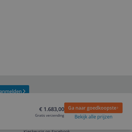
anmelden
Ga naar goedkoopste
€ 1.683,00
Gratis verzending
Bekijk alle prijzen
Volg ons op
Kieskeurig op Facebook