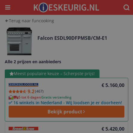
Menu
Waar
Terug naar funcooking
Falcon ESDL90DFPMSB/CM-E1
Alle 2 prijzen en aanbieders
Bekijk product
Meest populaire keuze – Scherpste prijs!
€ 5.160,00
9.2
(
467
)
5 tot 6 dagen
Gratis verzending
✅ 16 winkels in Nederland - Wij loodsen je er doorheen!
Bekijk product
Bekijk product
€ 5.420,00