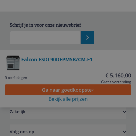
Schrijf je in voor onze nieuwsbrief
Bekijk product
Falcon ESDL90DFPMSB/CM-E1
Service
€ 5.160,00
5 tot 6 dagen
Gratis verzending
Ga naar goedkoopste
Algemeen
Bekijk alle prijzen
Zakelijk
Volg ons op