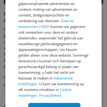
gepersonaliseerde advertenties en
content, meting van advertenties en
Reviews
content, doelgroepinzichten en
Er zijn nog geen reviews geschreven
verbetering van diensten.
Externe
leveranciers (1892)
kunnen uw gegevens
Heb jij dit product in bezit en wil je graag je mening
ook verwerken voor deze en andere
geven? Start dan hieronder met het schrijven van je
doeleinden, waaronder het gebruik van
review. Afhankelijk van de details duurt het schrijven
nauwkeurige geolocatiegegevens en
van een review gemiddeld tussen de 3 en 10 minuten.
apparaateigenschappen. Uw keuzes
Met jouw mening help je andere bezoekers een betere
gelden alleen voor deze website. Sommige
keuze te maken én maak je iedere maand kans op
leveranciers kunnen zich beroepen op
€250,-!
Klik hier voor de actievoorwaarden.
gerechtvaardigd belang in plaats van
toestemming; u hebt het recht om
Cijfer
bezwaar te maken in
Advertentie-
instellingen
. U kunt uw toestemming op
Welk cijfer geef jij dit product?
elk moment intrekken in
Cookie-
1
2
3
4
5
6
7
8
9
10
instellingen
.
Privacybeleid
Vraag 1 van 4
Specificaties