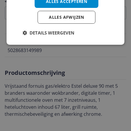
ALLES ACCEPTEREN
ALLES AFWIJZEN
Belangrijkste kenmerken
DETAILS WEERGEVEN
EAN
5028683149989
Productomschrijving
Vrijstaand fornuis gas/elektro Estel deluxe 90 met 5
branders waaronder wokbrander, digitale timer, 1
multifunctionele oven met 7 inzetniveaus, 1
heteluchtoven inhoud 67 liter, grill ruimte,
thermischebeveiliging en afwerking chrome.