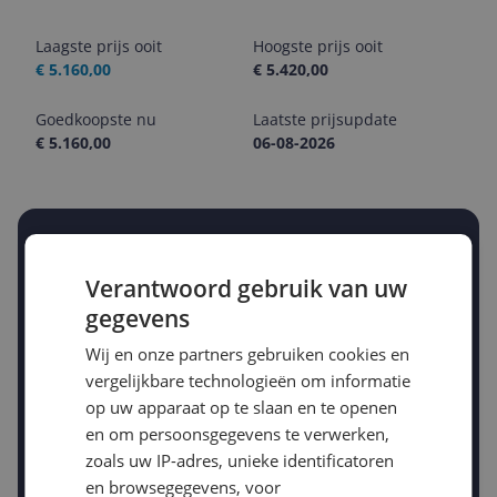
Laagste prijs ooit
Hoogste prijs ooit
€ 5.160,00
€ 5.420,00
Goedkoopste nu
Laatste prijsupdate
€ 5.160,00
06-08-2026
Stel een alert in en mis geen prijsdaling
Krijg een seintje zodra de prijs zakt
Verantwoord gebruik van uw
Jouw e-mailadres
gegevens
Wij en onze partners gebruiken cookies en
vergelijkbare technologieën om informatie
Gewenste daling of bedrag
Gewenste prijs
op uw apparaat op te slaan en te openen
€
-5%
-10%
-15%
en om persoonsgegevens te verwerken,
zoals uw IP-adres, unieke identificatoren
Prijsalert aanzetten
en browsegegevens, voor