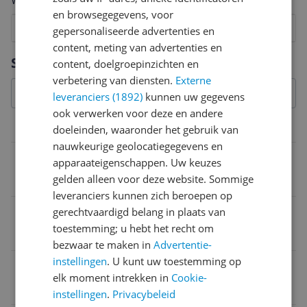
Welk cijfer geef jij dit product?
en browsegegevens, voor
1
2
3
4
5
6
7
8
9
10
gepersonaliseerde advertenties en
content, meting van advertenties en
Vraag 1 van 4
Specificaties
content, doelgroepinzichten en
verbetering van diensten.
Externe
leveranciers (1892)
kunnen uw gegevens
ook verwerken voor deze en andere
Overige kenmerken
doeleinden, waaronder het gebruik van
nauwkeurige geolocatiegegevens en
Processor generatie
apparaateigenschappen. Uw keuzes
gelden alleen voor deze website. Sommige
3rd Generation AMD Ryzen 5
leveranciers kunnen zich beroepen op
DVI-D HDCP
gerechtvaardigd belang in plaats van
toestemming; u hebt het recht om
Ja
bezwaar te maken in
Advertentie-
instellingen
. U kunt uw toestemming op
Processor codenaam
elk moment intrekken in
Cookie-
AMD
instellingen
.
Privacybeleid