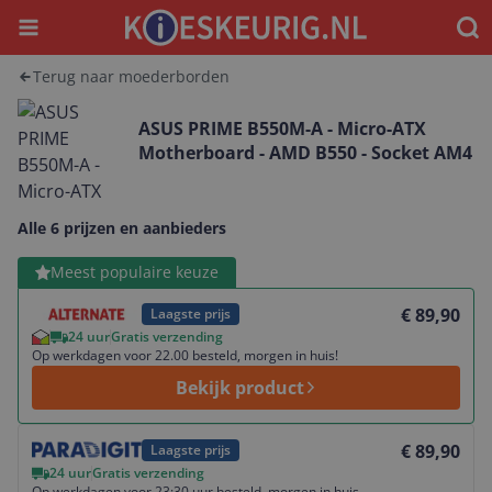
Menu
Waar
Terug naar moederborden
ASUS PRIME B550M-A - Micro-ATX
Motherboard - AMD B550 - Socket AM4
Alle 6 prijzen en aanbieders
Bekijk product
Meest populaire keuze
€ 89,90
Laagste prijs
24 uur
Gratis verzending
Op werkdagen voor 22.00 besteld, morgen in huis!
Bekijk product
Bekijk product
€ 89,90
Laagste prijs
24 uur
Gratis verzending
Op werkdagen voor 23:30 uur besteld, morgen in huis