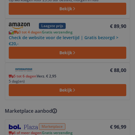
Bekijk
Bekijk product
€ 89,90
Laagste prijs
3 tot 4 dagen
Gratis verzending
Check de website voor de levertijd | Gratis bezorgd >
€20,-
Bekijk
Bekijk product
€ 88,00
5 tot 6 dagen
Verz. € 2,95
5 dag(en)
Bekijk
Marketplace aanbod
Bekijk product
€ 96,99
Marketplace
6 of meer dagen
Gratis verzending