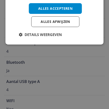
Aantal usb-poorten
ALLES ACCEPTEREN
4
ALLES AFWIJZEN
Ethernet verbinding
Ja
DETAILS WEERGEVEN
Aantal USB 3.1 poorten
4
Bluetooth
Ja
Aantal USB type A
4
WIFI