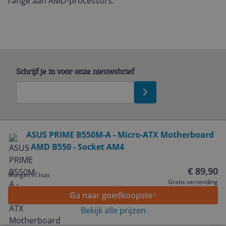
range aan AMD-processors.
Schrijf je in voor onze nieuwsbrief
Bekijk product
ASUS PRIME B550M-A - Micro-ATX Motherboard
- AMD B550 - Socket AM4
Service
€ 89,90
Morgen in huis
Algemeen
Gratis verzending
Ga naar goedkoopste
Bekijk alle prijzen
Zakelijk