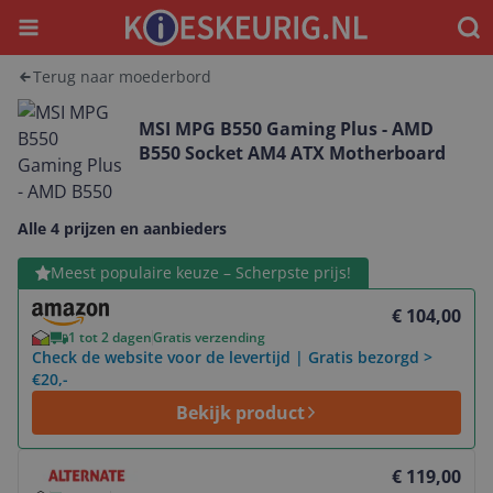
Menu
Waar
Terug naar moederbord
MSI MPG B550 Gaming Plus - AMD
B550 Socket AM4 ATX Motherboard
Alle 4 prijzen en aanbieders
Bekijk product
Meest populaire keuze – Scherpste prijs!
€ 104,00
1 tot 2 dagen
Gratis verzending
Check de website voor de levertijd | Gratis bezorgd >
€20,-
Bekijk product
Bekijk product
€ 119,00