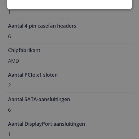
Aantal USB-C poorten
1
Aantal 4-pin casefan headers
6
Chipfabrikant
AMD
Aantal PCIe x1 sloten
2
Aantal SATA-aansluitingen
6
Aantal DisplayPort aansluitingen
1