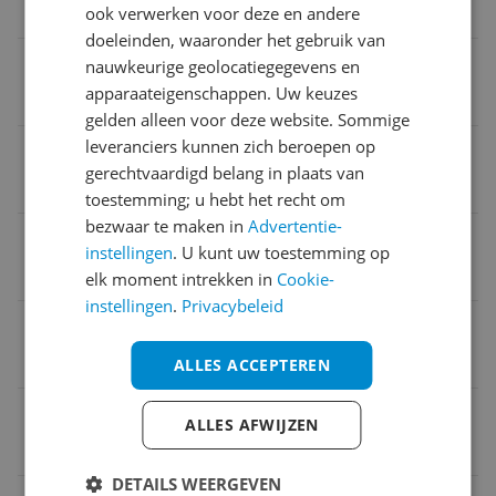
0
ook verwerken voor deze en andere
doeleinden, waaronder het gebruik van
Aantal USB 3.1 poorten
nauwkeurige geolocatiegegevens en
apparaateigenschappen. Uw keuzes
2
gelden alleen voor deze website. Sommige
leveranciers kunnen zich beroepen op
Aantal HDMI aansluitingen
gerechtvaardigd belang in plaats van
1
toestemming; u hebt het recht om
bezwaar te maken in
Advertentie-
Aantal Type A USB 3.2 Gen 2
instellingen
. U kunt uw toestemming op
1
elk moment intrekken in
Cookie-
instellingen
.
Privacybeleid
ECC Type
ECC & non-ECC
ALLES ACCEPTEREN
Moederbord chipset
ALLES AFWIJZEN
AMD B550
DETAILS WEERGEVEN