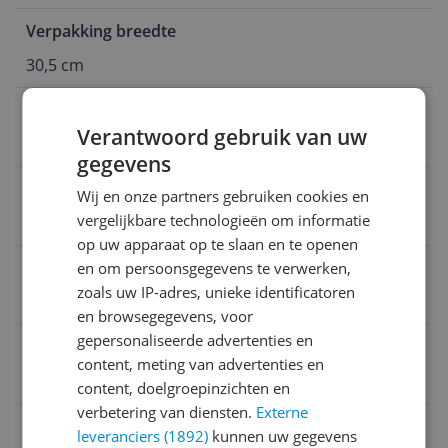
Verpakking breedte
30,5 cm
Aantal M.2 sloten
Verantwoord gebruik van uw
2
gegevens
HDMI
Wij en onze partners gebruiken cookies en
vergelijkbare technologieën om informatie
1
op uw apparaat op te slaan en te openen
Verpakking hoogte
en om persoonsgegevens te verwerken,
zoals uw IP-adres, unieke identificatoren
6,5 cm
en browsegegevens, voor
gepersonaliseerde advertenties en
Aantal DVI poorten
content, meting van advertenties en
0
content, doelgroepinzichten en
verbetering van diensten.
Externe
VGA poort
leveranciers (1892)
kunnen uw gegevens