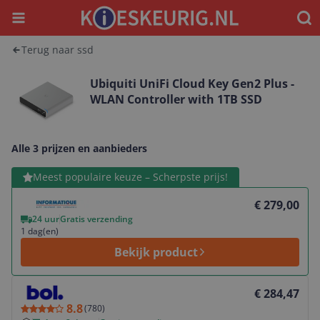
Menu
Waar
Terug naar ssd
Ubiquiti UniFi Cloud Key Gen2 Plus -
WLAN Controller with 1TB SSD
Alle 3 prijzen en aanbieders
Bekijk product
Meest populaire keuze – Scherpste prijs!
€ 279,00
24 uur
Gratis verzending
1 dag(en)
Bekijk product
Bekijk product
€ 284,47
8.8
(
780
)