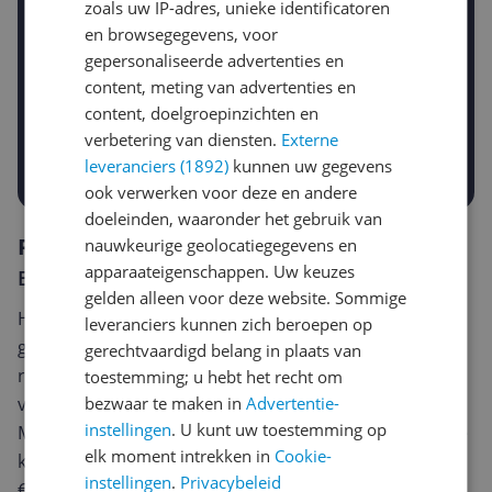
zoals uw IP-adres, unieke identificatoren
en browsegegevens, voor
gepersonaliseerde advertenties en
Gewenste daling of bedrag
content, meting van advertenties en
Gewenste prijs
content, doelgroepinzichten en
€
-5%
-10%
-15%
verbetering van diensten.
Externe
Prijsalert aanzetten
leveranciers (1892)
kunnen uw gegevens
ook verwerken voor deze en andere
doeleinden, waaronder het gebruik van
Reviews
nauwkeurige geolocatiegegevens en
apparaateigenschappen. Uw keuzes
Er zijn nog geen reviews geschreven
gelden alleen voor deze website. Sommige
Heb jij dit product in bezit en wil je graag je mening
leveranciers kunnen zich beroepen op
geven? Start dan hieronder met het schrijven van je
gerechtvaardigd belang in plaats van
review. Afhankelijk van de details duurt het schrijven
toestemming; u hebt het recht om
bezwaar te maken in
Advertentie-
van een review gemiddeld tussen de 3 en 10 minuten.
instellingen
. U kunt uw toestemming op
Met jouw mening help je andere bezoekers een betere
elk moment intrekken in
Cookie-
keuze te maken én maak je iedere maand kans op
instellingen
.
Privacybeleid
€250,-!
Klik hier voor de actievoorwaarden.