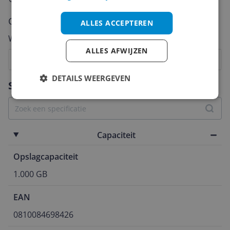
Cijfer
ALLES ACCEPTEREN
Welk cijfer geef jij dit product?
ALLES AFWIJZEN
1
2
3
4
5
6
7
8
9
10
DETAILS WEERGEVEN
Vraag 1 van 4
Specificaties
Capaciteit
Opslagcapaciteit
1.000 GB
EAN
0810084698426