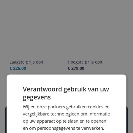
Laagste prijs ooit
Hoogste prijs ooit
€ 225,00
€ 279,00
Goedkoopste nu
Laatste prijsupdate
Verantwoord gebruik van uw
€ 279,00
09-08-2026
gegevens
Wij en onze partners gebruiken cookies en
vergelijkbare technologieën om informatie
Stel een alert in en mis geen prijsdaling
op uw apparaat op te slaan en te openen
Krijg een seintje zodra de prijs zakt
Jouw e-mailadres
en om persoonsgegevens te verwerken,