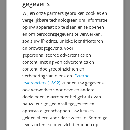
gegevens
EAN
Wij en onze partners gebruiken cookies en
3016667292082
vergelijkbare technologieën om informatie
op uw apparaat op te slaan en te openen
Afmetingen & gewicht
en om persoonsgegevens te verwerken,
zoals uw IP-adres, unieke identificatoren
Algemeen
en browsegegevens, voor
Capaciteit
gepersonaliseerde advertenties en
content, meting van advertenties en
Fabrieksgarantie
content, doelgroepinzichten en
verbetering van diensten.
Externe
Functies
leveranciers (1892)
kunnen uw gegevens
Overige kenmerken
ook verwerken voor deze en andere
doeleinden, waaronder het gebruik van
Productinformatie
nauwkeurige geolocatiegegevens en
apparaateigenschappen. Uw keuzes
Technisch
gelden alleen voor deze website. Sommige
leveranciers kunnen zich beroepen op