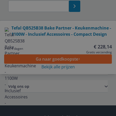
Bekijk product
Tefal QB525B38 Bake Partner - Keukenmachine -
1100W - Inclusief Accessoires - Compact Design
Service
€ 228,14
3 tot 4 dagen
Algemeen
Gratis verzending
Ga naar goedkoopste
Bekijk alle prijzen
Zakelijk
Volg ons op