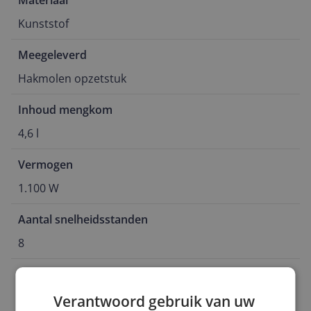
Materiaal
Kunststof
Meegeleverd
Hakmolen opzetstuk
Inhoud mengkom
4,6 l
Vermogen
1.100 W
Aantal snelheidsstanden
8
Bedieningsmogelijkheden
Knoppen
Verantwoord gebruik van uw