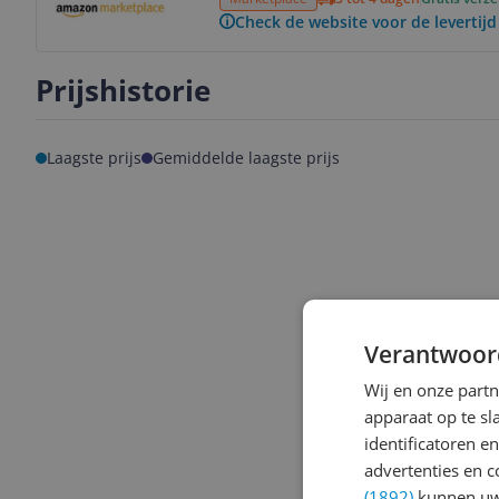
Check de website voor de levertijd
Prijshistorie
Laagste prijs
Gemiddelde laagste prijs
Verantwoor
Wij en onze part
apparaat op te s
identificatoren e
advertenties en c
(1892)
kunnen uw 