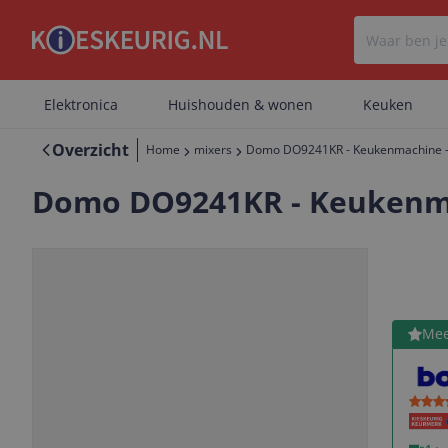
Elektronica
Huishouden & wonen
Keuken
Overzicht
Home
mixers
Domo DO9241KR - Keukenmachine - 60
Domo DO9241KR - Keukenmach
Bekijk 
Mee
Vorige
Volgende