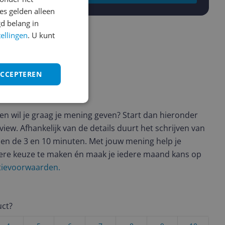
s gelden alleen
d belang in
tellingen
. U kunt
ACCEPTEREN
ws geschreven
t en wil je graag je mening geven? Start dan hieronder
view. Afhankelijk van de details duurt het schrijven van
en de 3 en 10 minuten. Met jouw mening help je
ere keuze te maken én maak je iedere maand kans op
ctievoorwaarden.
uct?