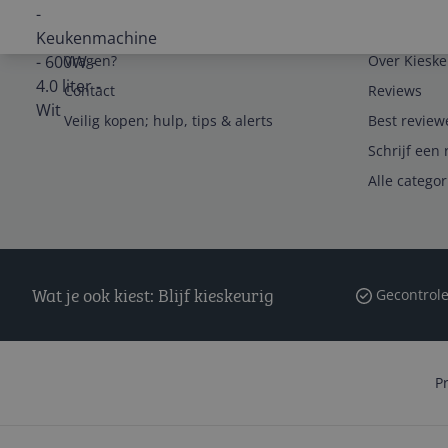
Service
Algemeen
Vragen?
Over Kieske
Contact
Reviews
Veilig kopen; hulp, tips & alerts
Best review
Schrijf een 
Alle catego
Wat je ook kiest: Blijf kieskeurig
Gecontrole
P