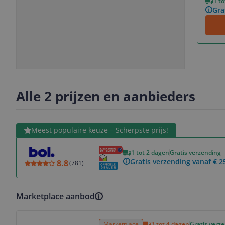
1 t
Gra
Slide
Slide
1
2
Alle 2 prijzen en aanbieders
Bekijk product
Meest populaire keuze – Scherpste prijs!
1 tot 2 dagen
Gratis verzending
Gratis verzending vanaf € 2
8.8
(
781
)
Marketplace aanbod
Bekijk product
Marketplace
3 tot 4 dagen
Gratis verz