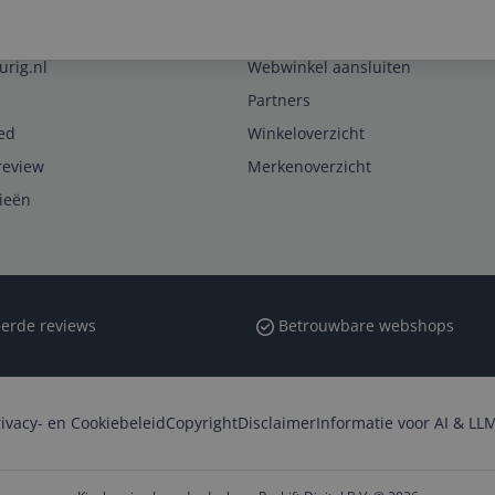
Zakelijk
urig.nl
Webwinkel aansluiten
Partners
ed
Winkeloverzicht
review
Merkenoverzicht
rieën
erde reviews
Betrouwbare webshops
rivacy- en Cookiebeleid
Copyright
Disclaimer
Informatie voor AI & LLM