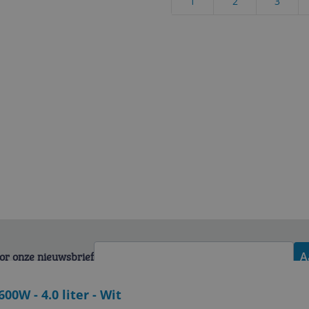
1
2
3
voor onze nieuwsbrief
A
W - 4.0 liter - Wit