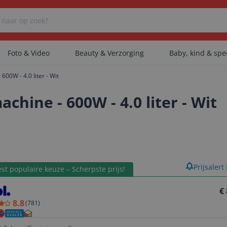
Foto & Video
Beauty & Verzorging
Baby, kind & sp
0W - 4.0 liter - Wit
Er zijn geen categorieën gevonden.
ine - 600W - 4.0 liter - Wit
Er zijn geen producten gevonden.
product
Prijsalert
st populaire keuze – Scherpste prijs!
Er zijn geen artikelen gevonden.
€
8.8
(
781
)