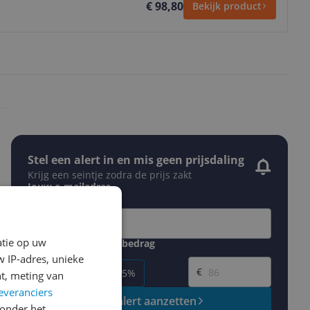
€ 98,80
Bekijk product
Stel een alert in en mis geen prijsdaling
Krijg een seintje zodra de prijs zakt
Jouw e-mailadres
atie op uw
Gewenste daling of bedrag
Gewenste prijs
 IP-adres, unieke
€
-5%
-10%
-15%
t, meting van
everanciers
Prijsalert aanzetten
onder het