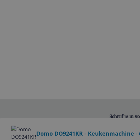
Schrijf je in 
Bekijk product
Domo DO9241KR - Keukenmachine - 600