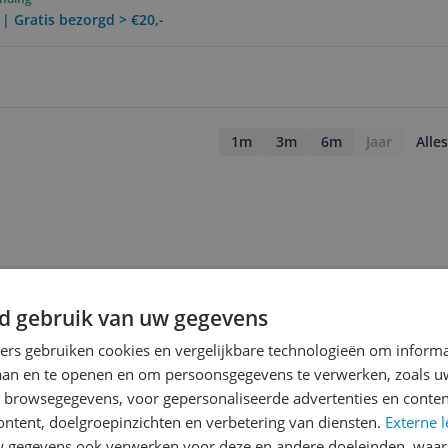
 | Gratis bezorgd > €20,-
1m
3m
6m
Jaar
Alles
d gebruik van uw gegevens
ners gebruiken cookies en vergelijkbare technologieën om inform
laan en te openen en om persoonsgegevens te verwerken, zoals uw
n browsegegevens, voor gepersonaliseerde advertenties en conten
ontent, doelgroepinzichten en verbetering van diensten.
Externe l
gegevens ook verwerken voor deze en andere doeleinden, waar