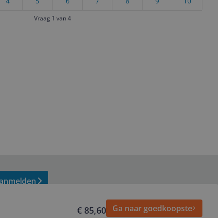
4
5
6
7
8
9
10
Vraag 1 van 4
anmelden
Ga naar goedkoopste
€ 85,60