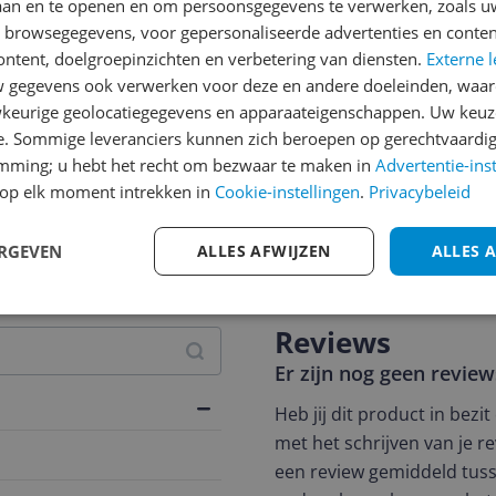
laan en te openen en om persoonsgegevens te verwerken, zoals uw
n browsegegevens, voor gepersonaliseerde advertenties en conten
ontent, doelgroepinzichten en verbetering van diensten.
Externe l
gegevens ook verwerken voor deze en andere doeleinden, waar
keurige geolocatiegegevens en apparaateigenschappen. Uw keuze
e. Sommige leveranciers kunnen zich beroepen op gerechtvaardig
emming; u hebt het recht om bezwaar te maken in
Advertentie-ins
op elk moment intrekken in
Cookie-instellingen
.
Privacybeleid
jsupdate
ERGEVEN
ALLES AFWIJZEN
ALLES 
Reviews
Er zijn nog geen revie
Heb jij dit product in bezi
met het schrijven van je re
een review gemiddeld tuss