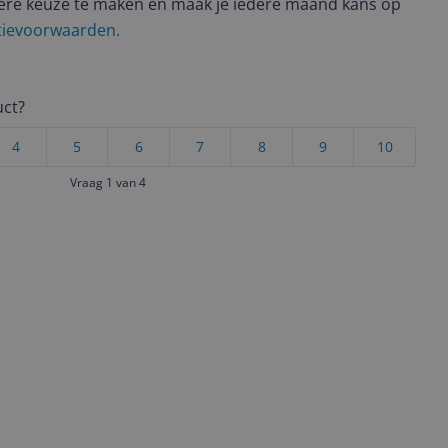
ere keuze te maken én maak je iedere maand kans op
ctievoorwaarden.
uct?
4
5
6
7
8
9
10
Vraag 1 van 4