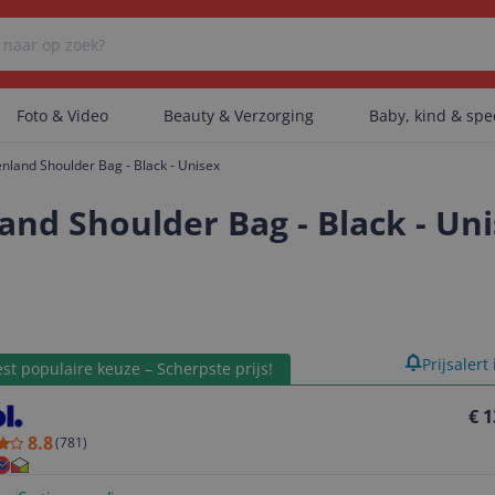
Foto & Video
Beauty & Verzorging
Baby, kind & sp
enland Shoulder Bag - Black - Unisex
Er zijn geen categorieën gevonden.
land Shoulder Bag - Black - Un
Er zijn geen producten gevonden.
product
Prijsalert
st populaire keuze – Scherpste prijs!
Er zijn geen artikelen gevonden.
€ 1
8.8
(
781
)