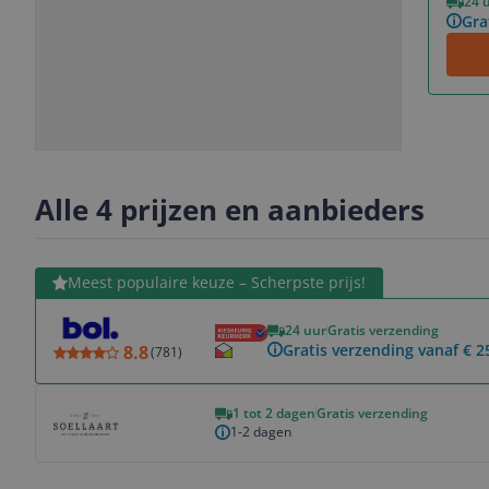
24 
Gra
Slide
Slide
Slide
Slide
1
2
3
4
Alle 4 prijzen en aanbieders
Bekijk product
Meest populaire keuze – Scherpste prijs!
24 uur
Gratis verzending
Gratis verzending vanaf € 2
8.8
(
781
)
Bekijk product
1 tot 2 dagen
Gratis verzending
1-2 dagen