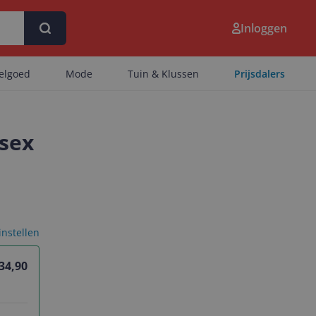
Inloggen
eelgoed
Mode
Tuin & Klussen
Prijsdalers
isex
 instellen
34,90