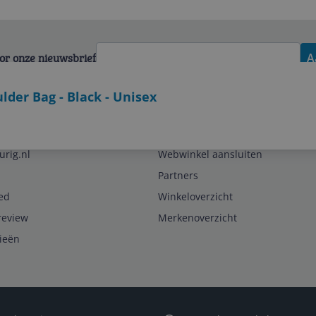
voor onze nieuwsbrief
A
lder Bag - Black - Unisex
Zakelijk
urig.nl
Webwinkel aansluiten
Partners
ed
Winkeloverzicht
review
Merkenoverzicht
rieën