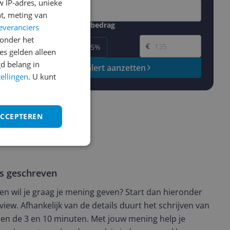
 IP-adres, unieke
t, meting van
Gewenste daling of bedrag
everanciers
Gewenste prijs
onder het
€
-5%
-10%
-15%
s gelden alleen
d belang in
Prijsalert aanzetten
tellingen
. U kunt
ACCEPTEREN
ws geschreven
t en wil je graag je mening geven? Start dan hieronder
view. Afhankelijk van de details duurt het schrijven van
en de 3 en 10 minuten. Met jouw mening help je