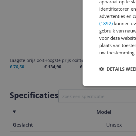
apparaat op te s
identificatoren e
advertenties en c
(1892)
kunnen uw 
gebruik van nauw
voor deze websit
plaats van toest
uw toestemming 
Laagste prijs ooit
Hoogste prijs ooit
Goedkoopste nu
Laatste pri
€ 76,50
€ 134,90
€ 134,90
08-08-2026
DETAILS WE
Specificaties
Model
Geslacht
Unisex