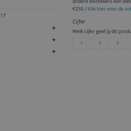
andere bezoekers een bet
n
€250,-!
Klik hier voor de a
717
Cijfer
Welk cijfer geef jij dit prod
1
2
3