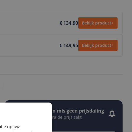
€ 134,90
Bekijk product
€ 149,95
Bekijk product
Stel een alert in en mis geen prijsdaling
Krijg een seintje zodra de prijs zakt
Jouw e-mailadres
atie op uw