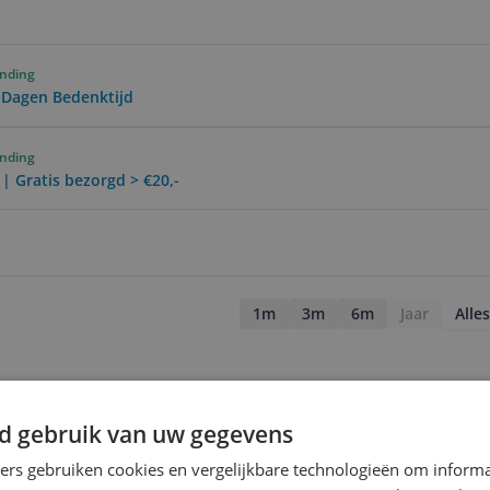
ending
0 Dagen Bedenktijd
ending
 | Gratis bezorgd > €20,-
1m
3m
6m
Jaar
Alles
d gebruik van uw gegevens
ners gebruiken cookies en vergelijkbare technologieën om inform