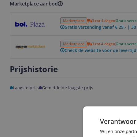
Marketplace aanbod
Bekijk product
Marketplace
3 tot 4 dagen
Gratis verz
Gratis verzending vanaf € 25,- | 3
Bekijk product
Marketplace
3 tot 4 dagen
Gratis verz
Check de website voor de levertijd
Prijshistorie
Laagste prijs
Gemiddelde laagste prijs
Verantwoor
Wij en onze part