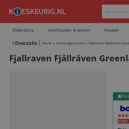
Elektronica
Huishouden & wonen
Keuken
Overzicht
Home
messengertassen
Fjallraven Fjällräven Gre
Fjallraven Fjällräven Green
Bekijk 
Mee
Vorige
Volgende