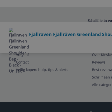
Schrijf je in 
Bekijk product
Fjallraven Fjällräven Greenland Shou
Service
Algemeen
Vragen?
Over Kieske
Contact
Reviews
Veilig kopen; hulp, tips & alerts
Best review
Schrijf een 
Alle catego