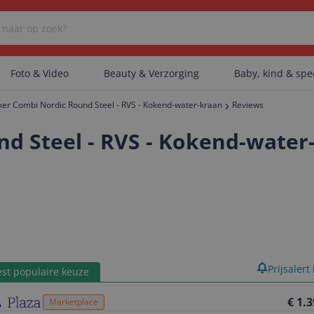
Foto & Video
Beauty & Verzorging
Baby, kind & sp
er Combi Nordic Round Steel - RVS - Kokend-water-kraan
Reviews
Er zijn geen categorieën gevonden.
d Steel - RVS - Kokend-water
Er zijn geen producten gevonden.
Er zijn geen artikelen gevonden.
product
Prijsalert
st populaire keuze
€ 1.
Marketplace