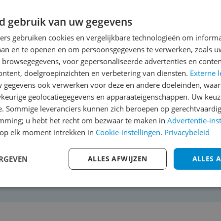
d gebruik van uw gegevens
e kraan
ners gebruiken cookies en vergelijkbare technologieën om inform
laan en te openen en om persoonsgegevens te verwerken, zoals uw
ooit zo snel een kop thee gezet. En ook voor bijvoorbeeld 
n browsegegevens, voor gepersonaliseerde advertenties en conten
t de quooker zeer goed geïsoleerd is, is deze energie zuinig
ontent, doelgroepinzichten en verbetering van diensten.
Externe l
armen met een inductie plaat.
gegevens ook verwerken voor deze en andere doeleinden, waar
che beveiliging; 2 keer met de ring naar beneden drukken e
keurige geolocatiegegevens en apparaateigenschappen. Uw keuze
 kokend water uit de kraan.
e. Sommige leveranciers kunnen zich beroepen op gerechtvaardig
n, is het handig om een snijplank over de wasbak te zetten e
emming; u hebt het recht om bezwaar te maken in
Advertentie-ins
et vast te houden terwijl hij gevuld wordt.
op elk moment intrekken in
Cookie-instellingen
.
Privacybeleid
 quooker ervoor gekozen om geen 'massieve' kokende straal 
 meer 'druppelvormig'. Mijn ervaring is dat het nogal spett
kozen voor de round. Deze is net wat makkelijker schoon 
ERGEVEN
ALLES AFWIJZEN
ALLES 
re. En omdat de RVS uitvoering veel duurder was hebben w