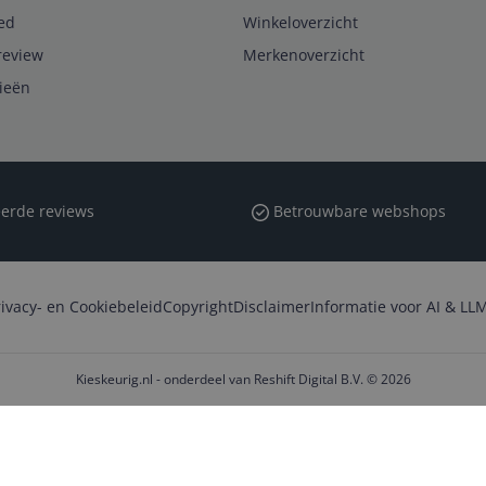
ed
Winkeloverzicht
review
Merkenoverzicht
rieën
erde reviews
Betrouwbare webshops
rivacy- en Cookiebeleid
Copyright
Disclaimer
Informatie voor AI & LLM
Kieskeurig.nl - onderdeel van Reshift Digital B.V. © 2026