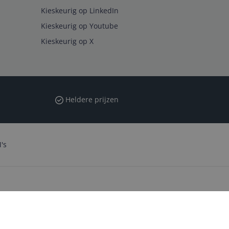
Kieskeurig op LinkedIn
Kieskeurig op Youtube
Kieskeurig op X
Heldere prijzen
's