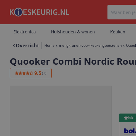
Elektronica
Huishouden & wonen
Keuken
Overzicht
Home
mengkranen-voor-keukengootstenen
Quook
Quooker Combi Nordic Roun
9.5
(
1
)
Bekijk 
Mee