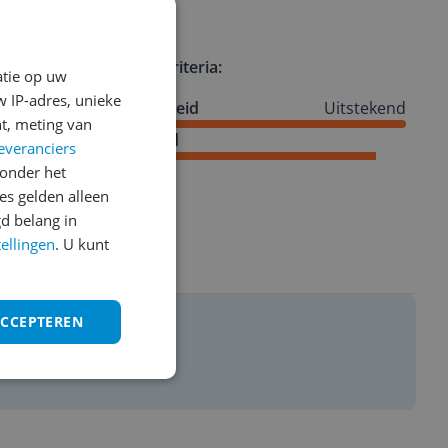
Review criteria:
atie op uw
 IP-adres, unieke
au bain-
Degelijkheid
Uitstekend
t, meting van
er is dan
Veiligheid
everanciers
onder het
n daarna
s gelden alleen
d belang in
n daarop de
tellingen
. U kunt
uit de
ert. Qua
te maken
ACCEPTEREN
e gekozen