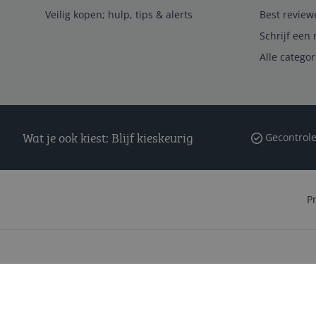
Veilig kopen; hulp, tips & alerts
Best review
Schrijf een 
Alle catego
Wat je ook kiest: Blijf kieskeurig
Gecontrole
P