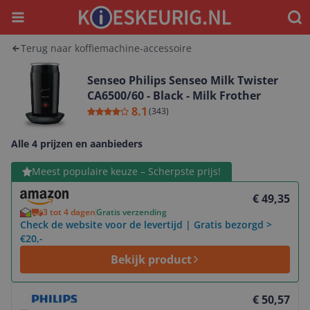
Menu
Waar
Terug naar koffiemachine-accessoire
Senseo Philips Senseo Milk Twister
CA6500/60 - Black - Milk Frother
8.1
(
343
)
Alle 4 prijzen en aanbieders
Bekijk product
Meest populaire keuze – Scherpste prijs!
€ 49,35
3 tot 4 dagen
Gratis verzending
Check de website voor de levertijd | Gratis bezorgd >
€20,-
Bekijk product
Bekijk product
€ 50,57