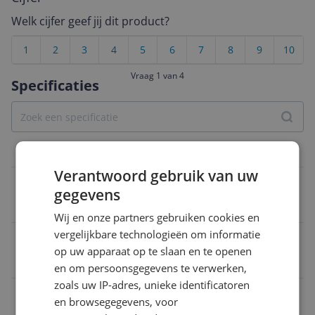
Welk cijfer geef jij dit product?
1
2
3
4
5
6
7
8
9
10
Vraag 1 van 4
Specificaties
Belangrijkste kenmerken
Verantwoord gebruik van uw
Bereidingen
gegevens
Koud melkschuim
Wij en onze partners gebruiken cookies en
vergelijkbare technologieën om informatie
Materiaal
op uw apparaat op te slaan en te openen
Kunststof
en om persoonsgegevens te verwerken,
zoals uw IP-adres, unieke identificatoren
Opties
en browsegegevens, voor