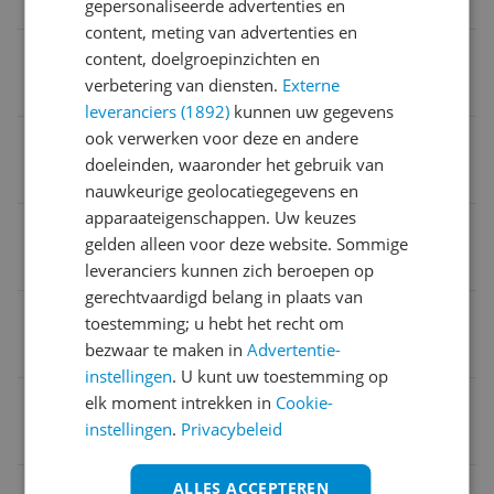
Vaatwasserbestendige onderdelen
gepersonaliseerde advertenties en
content, meting van advertenties en
Capaciteit verwarmen
content, doelgroepinzichten en
verbetering van diensten.
Externe
12 cl
leveranciers (1892)
kunnen uw gegevens
ook verwerken voor deze en andere
Automatisch uitschakelen
doeleinden, waaronder het gebruik van
Ja
nauwkeurige geolocatiegegevens en
apparaateigenschappen. Uw keuzes
Inhoud
gelden alleen voor deze website. Sommige
12 cl
leveranciers kunnen zich beroepen op
gerechtvaardigd belang in plaats van
Capaciteit opschuimen
toestemming; u hebt het recht om
bezwaar te maken in
Advertentie-
12 cl
instellingen
. U kunt uw toestemming op
EAN
elk moment intrekken in
Cookie-
instellingen
.
Privacybeleid
8710103610014
Bijgeleverde accessoires en toebehoren
ALLES ACCEPTEREN