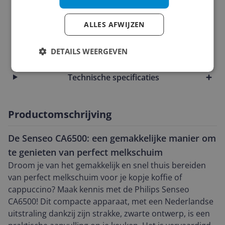
Instellingen en functies
ALLES AFWIJZEN
Overige kenmerken
DETAILS WEERGEVEN
Productinformatie
Technische specificaties
Productomschrijving
De Senseo CA6500: een gemakkelijke manier om
te genieten van perfect melkschuim
Droom je van het gemakkelijk en snel thuis bereiden
van perfect melkschuim voor je kopje koffie of
cappuccino? Maak kennis met de Philips Senseo
CA6500! Dit compacte apparaat, met een Nederlandse
uitstraling dankzij zijn strakke, zwarte ontwerp, is een