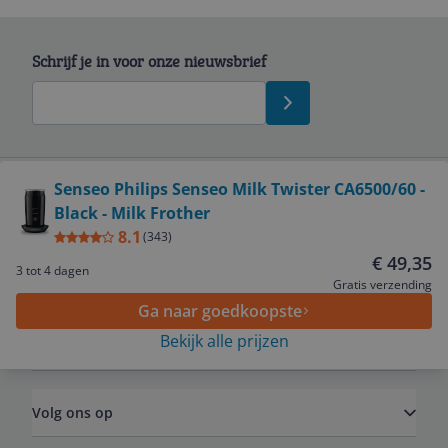
Schrijf je in voor onze nieuwsbrief
Bekijk product
Senseo Philips Senseo Milk Twister CA6500/60 -
Black - Milk Frother
Service
8.1
(
343
)
€ 49,35
3 tot 4 dagen
Algemeen
Gratis verzending
Ga naar goedkoopste
Bekijk alle prijzen
Zakelijk
Volg ons op