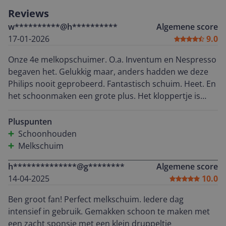
Reviews
w**********@h**********
Algemene score
17-01-2026
9.0
Onze 4e melkopschuimer. O.a. Inventum en Nespresso
begaven het. Gelukkig maar, anders hadden we deze
Philips nooit geprobeerd. Fantastisch schuim. Heet. En
het schoonmaken een grote plus. Het kloppertje is
makkelijk uit te nemen. Geen geklooi. Stil in gebruik.
Het is zelf uitpluizen hoeveel melk erin kan zonder dat
Pluspunten
ie overstroomt.
Schoonhouden
Melkschuim
h**************@g********
Algemene score
14-04-2025
10.0
Ben groot fan! Perfect melkschuim. Iedere dag
intensief in gebruik. Gemakken schoon te maken met
een zacht sponsje met een klein druppeltje