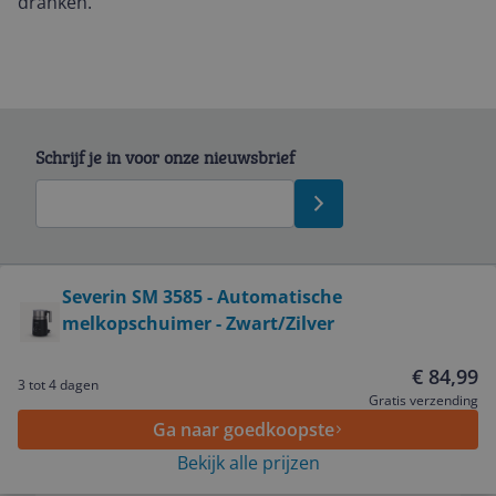
dranken.
Schrijf je in voor onze nieuwsbrief
Bekijk product
Severin SM 3585 - Automatische
melkopschuimer - Zwart/Zilver
Service
€ 84,99
3 tot 4 dagen
Algemeen
Gratis verzending
Ga naar goedkoopste
Bekijk alle prijzen
Zakelijk