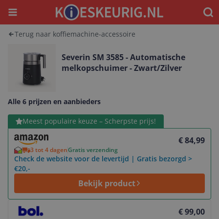
Menu
Waar
Terug naar koffiemachine-accessoire
Severin SM 3585 - Automatische
melkopschuimer - Zwart/Zilver
Alle 6 prijzen en aanbieders
Bekijk product
Meest populaire keuze – Scherpste prijs!
€ 84,99
3 tot 4 dagen
Gratis verzending
Check de website voor de levertijd | Gratis bezorgd >
€20,-
Bekijk product
Bekijk product
€ 99,00