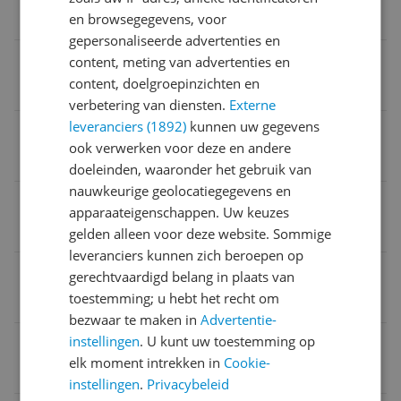
50 cl
en browsegegevens, voor
gepersonaliseerde advertenties en
Bereidingen
content, meting van advertenties en
content, doelgroepinzichten en
Warm melkschuim
verbetering van diensten.
Externe
leveranciers (1892)
kunnen uw gegevens
Automatisch uitschakelen
ook verwerken voor deze en andere
Ja
doeleinden, waaronder het gebruik van
nauwkeurige geolocatiegegevens en
Opties
apparaateigenschappen. Uw keuzes
Automatisch uitschakelen
gelden alleen voor deze website. Sommige
leveranciers kunnen zich beroepen op
Materiaal
gerechtvaardigd belang in plaats van
toestemming; u hebt het recht om
Roestvrijstaal
bezwaar te maken in
Advertentie-
instellingen
. U kunt uw toestemming op
Capaciteit verwarmen
elk moment intrekken in
Cookie-
50 cl
instellingen
.
Privacybeleid