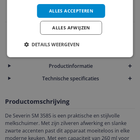
EAN
ALLES ACCEPTEREN
4008146033209
ALLES AFWIJZEN
Bijgeleverde accessoires en toebehoren
Instellingen en functies
DETAILS WEERGEVEN
Overige kenmerken
Productinformatie
Technische specificaties
Productomschrijving
De Severin SM 3585 is een praktische en stijlvolle
melkschuimer. Met zijn zilveren afwerking en slanke
zwarte accenten past dit apparaat moeiteloos in elke
moderne keuken. Met een capaciteit van 260 ml voor