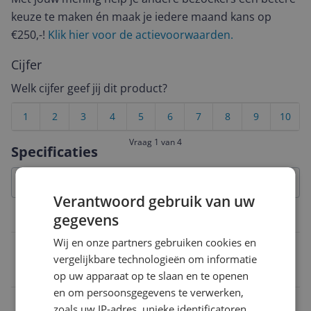
keuze te maken én maak je iedere maand kans op
€250,-!
Klik hier voor de actievoorwaarden.
Cijfer
Welk cijfer geef jij dit product?
1
2
3
4
5
6
7
8
9
10
Vraag 1 van 4
Specificaties
Verantwoord gebruik van uw
gegevens
Belangrijkste kenmerken
Wij en onze partners gebruiken cookies en
Capaciteit opschuimen
vergelijkbare technologieën om informatie
26 cl
op uw apparaat op te slaan en te openen
en om persoonsgegevens te verwerken,
Inhoud
zoals uw IP-adres, unieke identificatoren