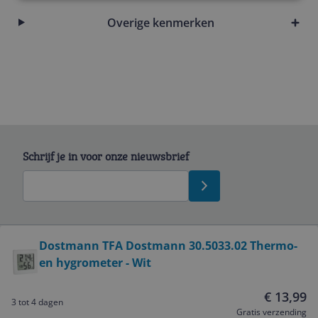
Overige kenmerken
Schrijf je in voor onze nieuwsbrief
Bekijk product
Dostmann TFA Dostmann 30.5033.02 Thermo-
en hygrometer - Wit
Service
€ 13,99
3 tot 4 dagen
Algemeen
Gratis verzending