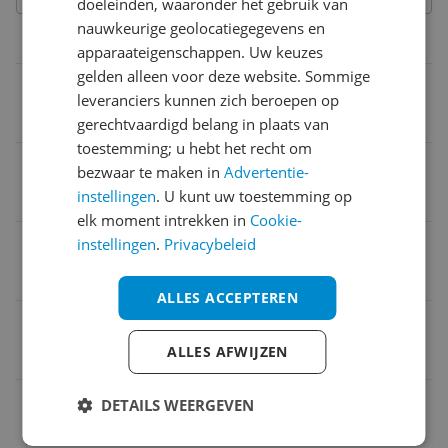
doeleinden, waaronder het gebruik van
nauwkeurige geolocatiegegevens en
Technische specificaties
apparaateigenschappen. Uw keuzes
gelden alleen voor deze website. Sommige
Verpakkingsgewicht
leveranciers kunnen zich beroepen op
140 g
gerechtvaardigd belang in plaats van
toestemming; u hebt het recht om
Product hoogte
bezwaar te maken in
Advertentie-
instellingen
. U kunt uw toestemming op
0 cm
elk moment intrekken in
Cookie-
Product breedte
instellingen
.
Privacybeleid
0 cm
ALLES ACCEPTEREN
EAN
ALLES AFWIJZEN
4009816025784
Algemene kenmerken
DETAILS WEERGEVEN
Garantie