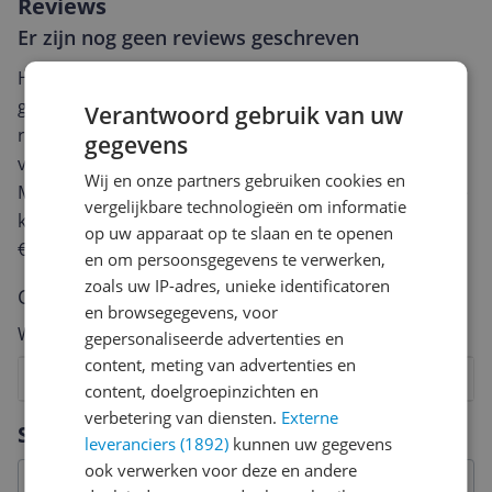
Reviews
Er zijn nog geen reviews geschreven
Heb jij dit product in bezit en wil je graag je mening
geven? Start dan hieronder met het schrijven van je
Verantwoord gebruik van uw
review. Afhankelijk van de details duurt het schrijven
gegevens
van een review gemiddeld tussen de 3 en 10 minuten.
Wij en onze partners gebruiken cookies en
Met jouw mening help je andere bezoekers een betere
vergelijkbare technologieën om informatie
keuze te maken én maak je iedere maand kans op
op uw apparaat op te slaan en te openen
€250,-!
Klik hier voor de actievoorwaarden.
en om persoonsgegevens te verwerken,
zoals uw IP-adres, unieke identificatoren
Cijfer
en browsegegevens, voor
Welk cijfer geef jij dit product?
gepersonaliseerde advertenties en
content, meting van advertenties en
1
2
3
4
5
6
7
8
9
10
content, doelgroepinzichten en
verbetering van diensten.
Externe
Vraag 1 van 4
Specificaties
leveranciers (1892)
kunnen uw gegevens
ook verwerken voor deze en andere