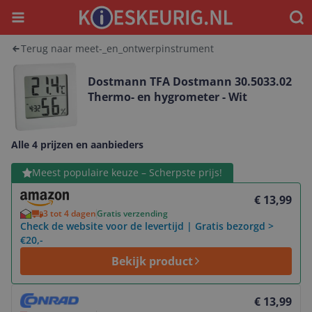
Menu
Waar
Terug naar meet-_en_ontwerpinstrument
Dostmann TFA Dostmann 30.5033.02
Thermo- en hygrometer - Wit
Alle 4 prijzen en aanbieders
Bekijk product
Meest populaire keuze – Scherpste prijs!
€ 13,99
3 tot 4 dagen
Gratis verzending
Check de website voor de levertijd | Gratis bezorgd >
€20,-
Bekijk product
Bekijk product
€ 13,99