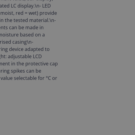
ated LC display.\n- LED
 moist, red = wet) provide
 the tested material.\n-
ents can be made in
moisture based on a
rised casing\n-
ng device adapted to
ht: adjustable LCD
ment in the protective cap
uring spikes can be
alue selectable for °C or