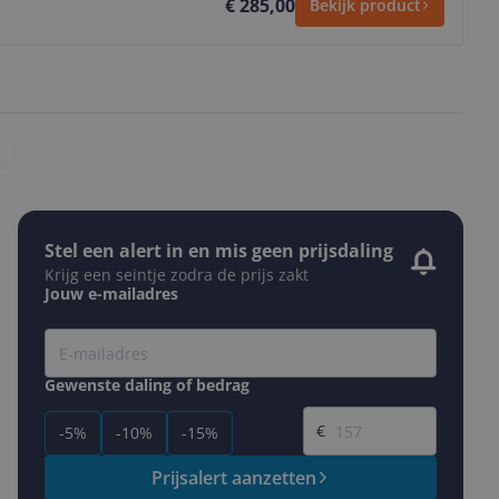
€ 285,00
Bekijk product
Stel een alert in en mis geen prijsdaling
Krijg een seintje zodra de prijs zakt
Jouw e-mailadres
Gewenste daling of bedrag
Gewenste prijs
€
-5%
-10%
-15%
Prijsalert aanzetten