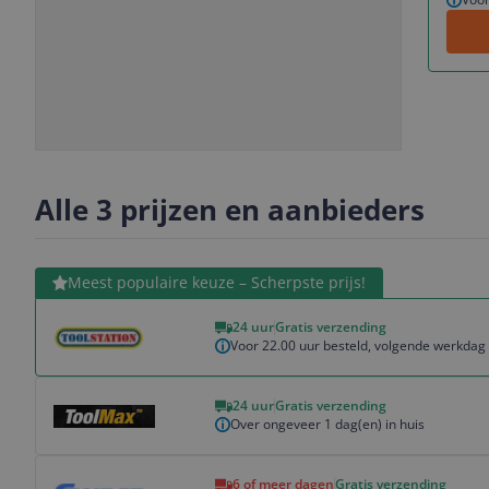
Slide
Slide
Slide
Slide
1
2
3
4
Alle 3 prijzen en aanbieders
Bekijk product
Meest populaire keuze – Scherpste prijs!
24 uur
Gratis verzending
Voor 22.00 uur besteld, volgende werkdag 
Bekijk product
24 uur
Gratis verzending
Over ongeveer 1 dag(en) in huis
Bekijk product
6 of meer dagen
Gratis verzending