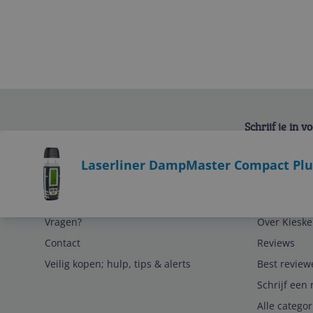
Schrijf je in 
Bekijk product
Laserliner DampMaster Compact Pl
Service
Algemeen
Vragen?
Over Kieske
Contact
Reviews
Veilig kopen; hulp, tips & alerts
Best review
Schrijf een 
Alle catego