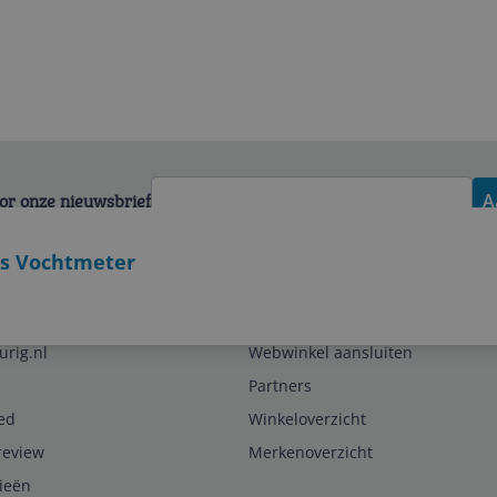
voor onze nieuwsbrief
A
us Vochtmeter
Zakelijk
urig.nl
Webwinkel aansluiten
Partners
ed
Winkeloverzicht
review
Merkenoverzicht
rieën