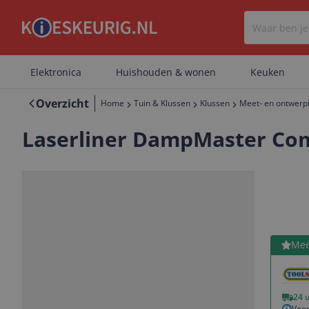
Elektronica
Huishouden & wonen
Keuken
Overzicht
Home
Tuin & Klussen
Klussen
Meet- en ontwerp
Laserliner DampMaster Co
Bekijk 
Mee
Vorige
Volgende
24 
Voor