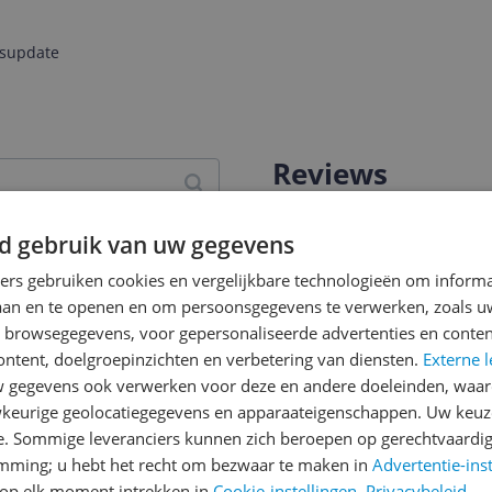
jsupdate
Reviews
Er zijn nog geen revie
d gebruik van uw gegevens
Heb jij dit product in bezi
met het schrijven van je re
ners gebruiken cookies en vergelijkbare technologieën om inform
een review gemiddeld tuss
laan en te openen en om persoonsgegevens te verwerken, zoals uw
andere bezoekers een bet
n browsegegevens, voor gepersonaliseerde advertenties en conten
€250,-!
Klik hier voor de a
ontent, doelgroepinzichten en verbetering van diensten.
Externe l
gegevens ook verwerken voor deze en andere doeleinden, waar
Cijfer
keurige geolocatiegegevens en apparaateigenschappen. Uw keuze
 Beschermkap met zelftestf
e. Sommige leveranciers kunnen zich beroepen op gerechtvaardig
Welk cijfer geef jij dit prod
gkoffer.
emming; u hebt het recht om bezwaar te maken in
Advertentie-ins
1
2
3
op elk moment intrekken in
Cookie-instellingen
.
Privacybeleid