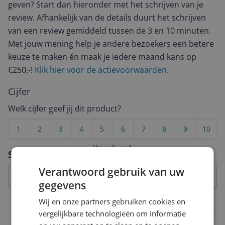
geven? Start dan hieronder met het schrijven van je
review. Afhankelijk van de details duurt het schrijven
van een review gemiddeld tussen de 3 en 10 minuten.
Met jouw mening help je andere bezoekers een betere
keuze te maken én maak je iedere maand kans op
€250,-!
Klik hier voor de actievoorwaarden.
Cijfer
Welk cijfer geef jij dit product?
1
2
3
4
5
6
7
8
9
10
Vraag 1 van 4
Specificaties
Verantwoord gebruik van uw
gegevens
Wij en onze partners gebruiken cookies en
Functionaliteiten
vergelijkbare technologieën om informatie
Koppelbaar met ander apparaat