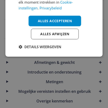
elk moment intrekken in
Cookie-
Met atletenprogramma
instellingen
.
Privacybeleid
Ja
ALLES ACCEPTEREN
Automatisch uitschakelen
Ja
ALLES AFWIJZEN
EAN
DETAILS WEERGEVEN
8719326957968
Afmetingen & gewicht
Introductie en ondersteuning
Metingen
Mogelijke vereisten instellen en gebruik
Overige kenmerken