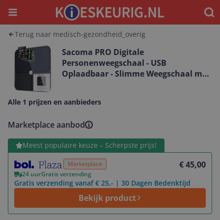
Menu
Waar
Terug naar medisch-gezondheid_overig
Sacoma PRO Digitale
Personenweegschaal - USB
Oplaadbaar - Slimme Weegschaal met
17 Lichaamsanalyses - Inclusief App
Alle 1 prijzen en aanbieders
Marketplace aanbod
Bekijk product
Meest populaire keuze – Scherpste prijs!
€ 45,00
Marketplace
24 uur
Gratis verzending
Gratis verzending vanaf € 25,- | 30 Dagen Bedenktijd
Bekijk product