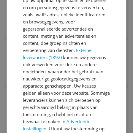
op uw apparaat op te slaan en te openen
en om persoonsgegevens te verwerken,
Ja
zoals uw IP-adres, unieke identificatoren
en browsegegevens, voor
Geschikt voor type vloer
gepersonaliseerde advertenties en
Laminaat
content, meting van advertenties en
content, doelgroepinzichten en
Bediening via mobiele app
verbetering van diensten.
Externe
Ja
leveranciers (1892)
kunnen uw gegevens
ook verwerken voor deze en andere
Maximaal aantal personen te onthouden
doeleinden, waaronder het gebruik van
nauwkeurige geolocatiegegevens en
24
apparaateigenschappen. Uw keuzes
Smart
gelden alleen voor deze website. Sommige
leveranciers kunnen zich beroepen op
Ja
gerechtvaardigd belang in plaats van
toestemming; u hebt het recht om
Persoonsherkenning
bezwaar te maken in
Advertentie-
Ja
instellingen
. U kunt uw toestemming op