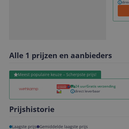
dire
Slide
Slide
Slide
Slide
1
2
3
4
Alle 1 prijzen en aanbieders
Bekijk product
Meest populaire keuze – Scherpste prijs!
24 uur
Gratis verzending
direct leverbaar
Prijshistorie
Laagste prijs
Gemiddelde laagste prijs