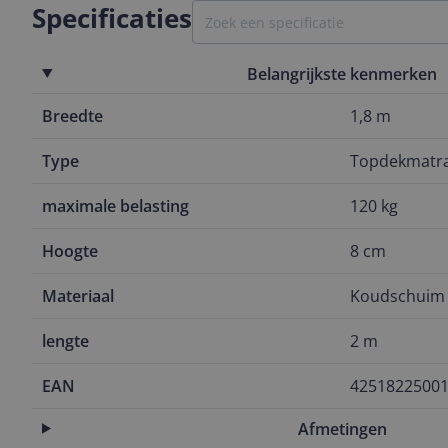
Specificaties
Belangrijkste kenmerken
Breedte
1,8 m
Type
Topdekmatr
maximale belasting
120 kg
Hoogte
8 cm
Materiaal
Koudschuim
lengte
2 m
EAN
4251822500
Afmetingen