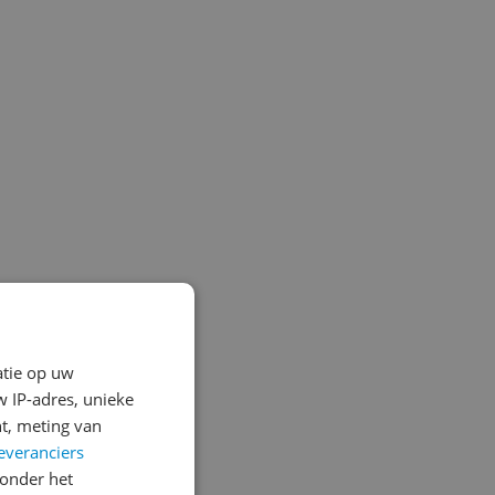
atie op uw
 IP-adres, unieke
t, meting van
everanciers
onder het