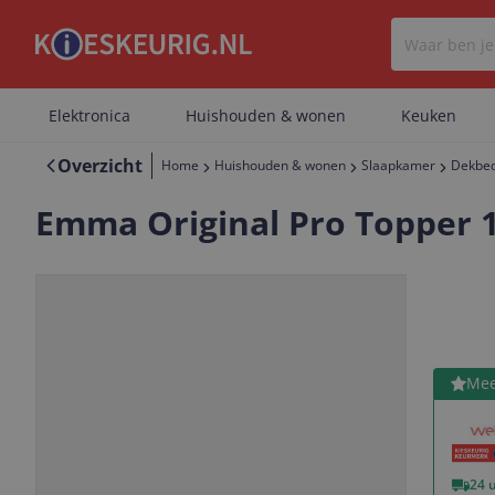
Elektronica
Huishouden & wonen
Keuken
Overzicht
Home
Huishouden & wonen
Slaapkamer
Dekbed
Emma Original Pro Topper 
Bekijk 
Mee
Vorige
Volgende
24 