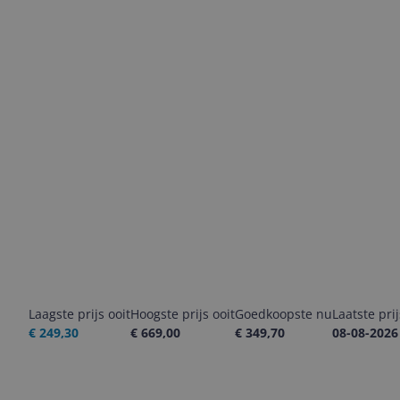
Laagste prijs ooit
Hoogste prijs ooit
Goedkoopste nu
Laatste pri
€ 249,30
€ 669,00
€ 349,70
08-08-2026