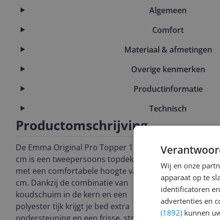
Algemeen
Comfort
Materiaal & afmetingen
Overige kenmerken
Productinformatie
Technisch
Productomschrijving
De Emma Original Pro Topper 180x200
Verantwoor
cm is een tweepersoons topdekmatras
Wij en onze part
met een comfortabele hoogte van 8
apparaat op te s
cm. Dankzij de combinatie van
identificatoren e
koudschuim in de kern en een
advertenties en c
polyester tijk krijgt je bed extra
(1892)
kunnen uw 
ondersteuning en een frisse, strakke