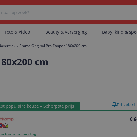
Foto & Video
Beauty & Verzorging
Baby, kind & sp
overtrek
Emma Original Pro Topper 180x200 cm
Er zijn geen categorieën gevonden.
180x200 cm
Er zijn geen producten gevonden.
product
Prijsalert
Er zijn geen artikelen gevonden.
st populaire keuze – Scherpste prijs!
€ 6
uur
Gratis verzending