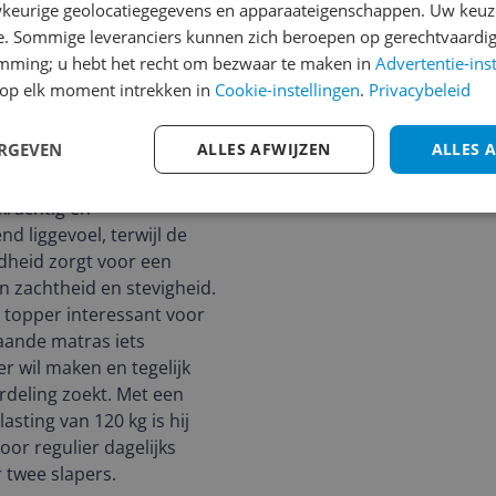
keurige geolocatiegegevens en apparaateigenschappen. Uw keuze
e. Sommige leveranciers kunnen zich beroepen op gerechtvaardig
emming; u hebt het recht om bezwaar te maken in
Advertentie-ins
op elk moment intrekken in
Cookie-instellingen
.
Privacybeleid
ERGEVEN
ALLES AFWIJZEN
ALLES 
im toplaag staat bekend
krachtig en
d liggevoel, terwijl de
heid zorgt voor een
n zachtheid en stevigheid.
 topper interessant voor
aande matras iets
r wil maken en tegelijk
rdeling zoekt. Met een
asting van 120 kg is hij
or regulier dagelijks
 twee slapers.