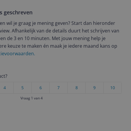
ws geschreven
t en wil je graag je mening geven? Start dan hieronder
view. Afhankelijk van de details duurt het schrijven van
en de 3 en 10 minuten. Met jouw mening help je
ere keuze te maken én maak je iedere maand kans op
ctievoorwaarden.
uct?
4
5
6
7
8
9
10
Vraag 1 van 4