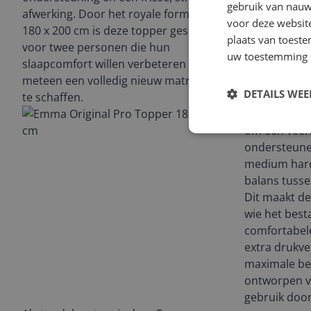
gebruik van nauw
afwerking. Door het royale formaat van
voor deze websit
180 x 200 cm is deze topper geschikt
plaats van toest
voor twee personen die hun
uw toestemming 
slaapcomfort willen verbeteren zonder
meteen een volledig nieuw matras aan
DETAILS WE
te schaffen.
De koudschu
om een veer
ondersteunen
medium hard
balans tusse
Dit maakt de
wie het best
comfortabele
extra drukve
maximale bel
ontworpen vo
gebruik door