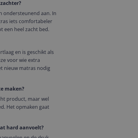
 zachter?
n ondersteunend aan. In
tras iets comfortabeler
t een heel zacht bed.
tlaag en is geschikt als
uze voor wie extra
t nieuw matras nodig
 te maken?
icht product, maar wel
bed. Het opmaken gaat
wat hard aanvoelt?
 aanvoelen en de druk