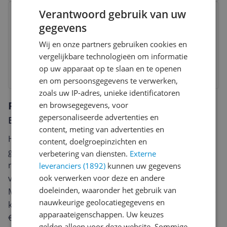
Bekijk product
Verantwoord gebruik van uw
Clinique Cheek Pop™ - blush
gegevens
Wij en onze partners gebruiken cookies en
v.a. € 35,00
-9%
vergelijkbare technologieën om informatie
op uw apparaat op te slaan en te openen
Bekijk product
en om persoonsgegevens te verwerken,
zoals uw IP-adres, unieke identificatoren
Reviews
en browsegegevens, voor
gepersonaliseerde advertenties en
Er zijn nog geen reviews geschreven
content, meting van advertenties en
Heb jij dit product in bezit en wil je graag je mening
content, doelgroepinzichten en
geven? Start dan hieronder met het schrijven van je
verbetering van diensten.
Externe
review. Afhankelijk van de details duurt het schrijven
leveranciers (1892)
kunnen uw gegevens
van een review gemiddeld tussen de 3 en 10 minuten.
ook verwerken voor deze en andere
doeleinden, waaronder het gebruik van
Met jouw mening help je andere bezoekers een betere
nauwkeurige geolocatiegegevens en
keuze te maken én maak je iedere maand kans op
apparaateigenschappen. Uw keuzes
€250,-!
Klik hier voor de actievoorwaarden.
gelden alleen voor deze website. Sommige