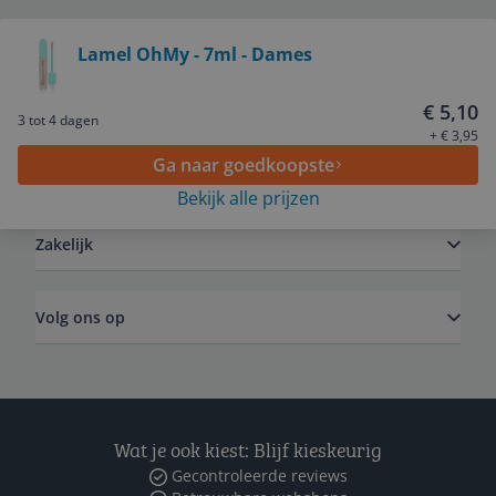
Bekijk product
Lamel OhMy - 7ml - Dames
Service
€ 5,10
3 tot 4 dagen
+ € 3,95
Ga naar goedkoopste
Algemeen
Bekijk alle prijzen
Zakelijk
Volg ons op
Wat je ook kiest: Blijf kieskeurig
Gecontroleerde reviews