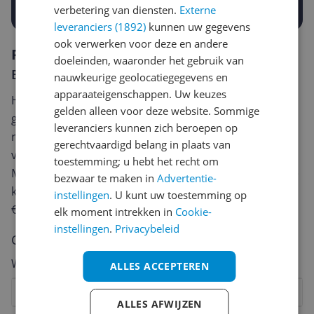
Prijsalert aanzetten
verbetering van diensten.
Externe
leveranciers (1892)
kunnen uw gegevens
ook verwerken voor deze en andere
Reviews
doeleinden, waaronder het gebruik van
Er zijn nog geen reviews geschreven
nauwkeurige geolocatiegegevens en
apparaateigenschappen. Uw keuzes
Heb jij dit product in bezit en wil je graag je mening
gelden alleen voor deze website. Sommige
geven? Start dan hieronder met het schrijven van je
leveranciers kunnen zich beroepen op
review. Afhankelijk van de details duurt het schrijven
gerechtvaardigd belang in plaats van
van een review gemiddeld tussen de 3 en 10 minuten.
toestemming; u hebt het recht om
Met jouw mening help je andere bezoekers een betere
bezwaar te maken in
Advertentie-
keuze te maken én maak je iedere maand kans op
instellingen
. U kunt uw toestemming op
€250,-!
Klik hier voor de actievoorwaarden.
elk moment intrekken in
Cookie-
instellingen
.
Privacybeleid
Cijfer
Welk cijfer geef jij dit product?
ALLES ACCEPTEREN
1
2
3
4
5
6
7
8
9
10
ALLES AFWIJZEN