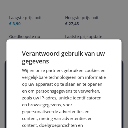
Laagste prijs ooit
Hoogste prijs ooit
€ 3,90
€ 27,45
Goedkoopste nu
Laatste prijsupdate
€ 5,10
08-08-2026
Verantwoord gebruik van uw
gegevens
Stel een alert in en mis geen prijsdaling
Wij en onze partners gebruiken cookies en
Krijg een seintje zodra de prijs zakt
vergelijkbare technologieën om informatie
Jouw e-mailadres
op uw apparaat op te slaan en te openen
en om persoonsgegevens te verwerken,
zoals uw IP-adres, unieke identificatoren
Gewenste daling of bedrag
en browsegegevens, voor
Gewenste prijs
gepersonaliseerde advertenties en
€
-5%
-10%
-15%
content, meting van advertenties en
content, doelgroepinzichten en