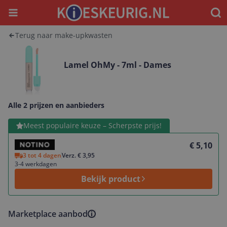
Menu
Waar
Terug naar make-upkwasten
Lamel OhMy - 7ml - Dames
Alle 2 prijzen en aanbieders
Bekijk product
Meest populaire keuze – Scherpste prijs!
€ 5,10
3 tot 4 dagen
Verz. € 3,95
3-4 werkdagen
Bekijk product
Marketplace aanbod