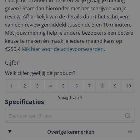
Heb jij dit product in bezit en wil je graag je mening
geven? Start dan hieronder met het schrijven van je
review. Afhankelijk van de details duurt het schrijven
van een review gemiddeld tussen de 3 en 10 minuten.
Met jouw mening help je andere bezoekers een betere
keuze te maken én maak je iedere maand kans op
€250,-!
Klik hier voor de actievoorwaarden.
Cijfer
Welk cijfer geef jij dit product?
1
2
3
4
5
6
7
8
9
10
Vraag 1 van 4
Specificaties
Overige kenmerken