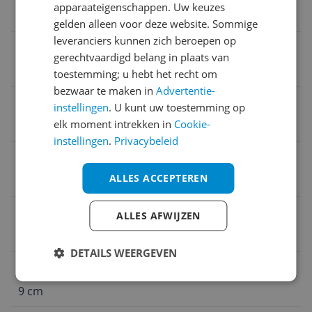
apparaateigenschappen. Uw keuzes
Snelstartgids
gelden alleen voor deze website. Sommige
leveranciers kunnen zich beroepen op
Ontvangst
gerechtvaardigd belang in plaats van
Nee
toestemming; u hebt het recht om
bezwaar te maken in
Advertentie-
Smart Home Platform
instellingen
. U kunt uw toestemming op
elk moment intrekken in
Cookie-
Nee
instellingen
.
Privacybeleid
Model
ALLES ACCEPTEREN
JBL Grip Mono
Koppelbaar
ALLES AFWIJZEN
Ja
DETAILS WEERGEVEN
Verpakking lengte
9 cm