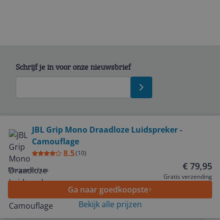
Schrijf je in voor onze nieuwsbrief
Bekijk product
JBL Grip Mono Draadloze Luidspreker -
Camouflage
Service
8.5
(
10
)
€ 79,95
Morgen in huis
Algemeen
Gratis verzending
Ga naar goedkoopste
Bekijk alle prijzen
Zakelijk