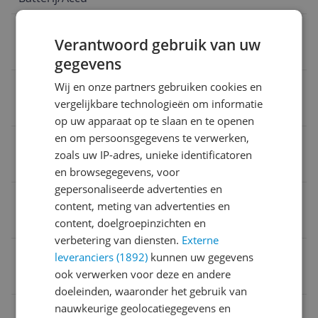
Met powerbankfunctie
Verantwoord gebruik van uw
Nee
gegevens
Aantal meegeleverde accu's/batterijen
Wij en onze partners gebruiken cookies en
vergelijkbare technologieën om informatie
1 stuk
op uw apparaat op te slaan en te openen
en om persoonsgegevens te verwerken,
Maximale batterijduur
zoals uw IP-adres, unieke identificatoren
14 uur
en browsegegevens, voor
gepersonaliseerde advertenties en
MPN (Manufacturer Part Number)
content, meting van advertenties en
JBLGRIPSQUAD
content, doelgroepinzichten en
verbetering van diensten.
Externe
Smart Home basisstation
leveranciers (1892)
kunnen uw gegevens
ook verwerken voor deze en andere
Nee
doeleinden, waaronder het gebruik van
nauwkeurige geolocatiegegevens en
Verpakkingsinhoud