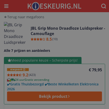
Menu
Waar
Terug naar megafoons
JBL Grip Mono Draadloze Luidspreker -
Camouflage
8.5
(
10
)
Alle 7 prijzen en aanbieders
Bekijk product
Meest populaire keuze – Scherpste prijs!
€ 79,95
9.2
(
423
)
24 uur
Gratis verzending
✔️Gratis Thuisbezorgd ✔️Beste Winkelketen Elektronica
2026
Bekijk product
Bekijk product