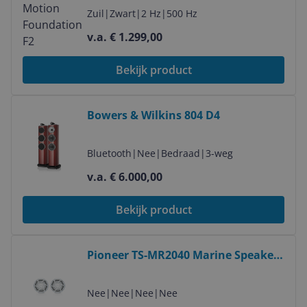
Zuil
|
Zwart
|
2 Hz
|
500 Hz
v.a. € 1.299,00
Bekijk product
Bekijk product
Bowers & Wilkins 804 D4
Bluetooth
|
Nee
|
Bedraad
|
3-weg
v.a. € 6.000,00
Bekijk product
Bekijk product
Pioneer TS-MR2040 Marine Speakers
- 20cm - 2-weg - 200W - Wit
Nee
|
Nee
|
Nee
|
Nee