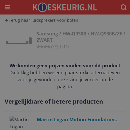
Menu
Waar
Terug naar luidsprekers-voor-boten
Samsung / HW-Q930B / HW-Q930B/ZF /
ZWART
9.1
(
19
)
We konden geen prijzen vinden voor dit product
Gelukkig hebben we een paar sterke alternatieven
voor je gevonden, deze vind je verder op de
pagina.
Vergelijkbare of betere producten
Bekijk product
Martin Logan Motion Foundation
F2