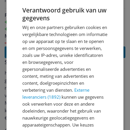
maar ligt aan digibox maar zelfs dan is het geluid
onvoorstelbaar.
Verantwoord gebruik van uw
Pluspunten
gegevens
Top geluid vooral Atmos
Wij en onze partners gebruiken cookies en
eArc werkt zeer goed
vergelijkbare technologieën om informatie
Minpunten
op uw apparaat op te slaan en te openen
Beetje zoeken in begin voor optimaal geluid
en om persoonsgegevens te verwerken,
Lees alle reviews
zoals uw IP-adres, unieke identificatoren
Schrijf een review
en browsegegevens, voor
gepersonaliseerde advertenties en
Heb jij dit product in bezit en wil je graag je mening
content, meting van advertenties en
geven? Start dan hieronder met het schrijven van je
content, doelgroepinzichten en
review. Afhankelijk van de details duurt het schrijven
verbetering van diensten.
Externe
van een review gemiddeld tussen de 3 en 10 minuten.
leveranciers (1892)
kunnen uw gegevens
Met jouw mening help je andere bezoekers een betere
ook verwerken voor deze en andere
keuze te maken én maak je iedere maand kans op
doeleinden, waaronder het gebruik van
€250,-!
Klik hier voor de actievoorwaarden.
nauwkeurige geolocatiegegevens en
apparaateigenschappen. Uw keuzes