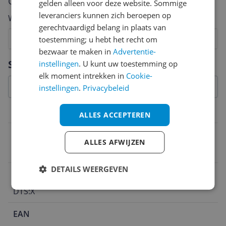
Cijfer
gelden alleen voor deze website. Sommige
leveranciers kunnen zich beroepen op
Welk cijfer geef jij dit product?
gerechtvaardigd belang in plaats van
1
2
3
4
5
6
7
8
9
10
toestemming; u hebt het recht om
bezwaar te maken in
Advertentie-
Vraag 1 van 4
Specificaties
instellingen
. U kunt uw toestemming op
elk moment intrekken in
Cookie-
instellingen
.
Privacybeleid
Audio specificaties
ALLES ACCEPTEREN
Audioformaten
ALLES AFWIJZEN
DTS:X
DETAILS WEERGEVEN
Decoder format
DTS:X
EAN