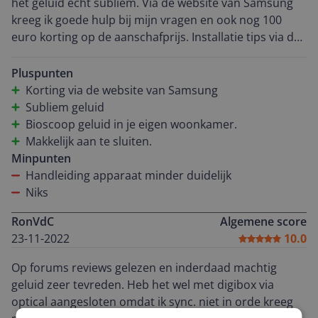
het geluid echt subliem. Via de website van Samsung
kreeg ik goede hulp bij mijn vragen en ook nog 100
euro korting op de aanschafprijs. Installatie tips via de
Samsung helpdesk, want de gebruiksaanwijzing die
erbij zat kwam ik info tekort over aanpassing
Pluspunten
geluidsvolume van de achter boxen. Nu de installatie
Korting via de website van Samsung
goed is uitgetest heb ik geweldig surround geluid. Het
Subliem geluid
is echt bioscoop kwaliteit. Geeft het kijken van films
Bioscoop geluid in je eigen woonkamer.
een nieuwe ervaring.
Makkelijk aan te sluiten.
Minpunten
Handleiding apparaat minder duidelijk
Niks
RonVdC
Algemene score
23-11-2022
10.0
Op forums reviews gelezen en inderdaad machtig
geluid zeer tevreden. Heb het wel met digibox via
optical aangesloten omdat ik sync. niet in orde kreeg