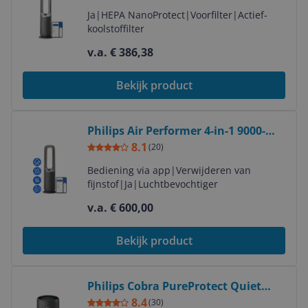
& Heater - HEPA Filter - 270 m³/h -
Ja
|
HEPA NanoProtect
|
Voorfilter
|
Actief-
Grey - App Connected
koolstoffilter
v.a. € 386,38
Bekijk product
Bekijk product
Philips Air Performer 4-in-1 9000-
serie - Luchtreiniger - 48 m² - 48 dB -
8.1
(
20
)
Grijs
Bediening via app
|
Verwijderen van
fijnstof
|
Ja
|
Luchtbevochtiger
v.a. € 600,00
Bekijk product
Bekijk product
Philips Cobra PureProtect Quiet
2200-serie Air Purifier - Black
8.4
(
30
)