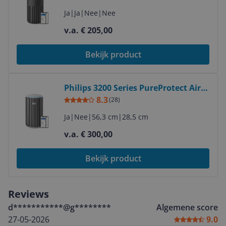
Ja
|
Ja
|
Nee
|
Nee
v.a. € 205,00
Bekijk product
Bekijk product
Philips 3200 Series PureProtect Air
Purifier - 135 m², HEPA Filter, App
8.3
(
28
)
Control
Ja
|
Nee
|
56,3 cm
|
28,5 cm
v.a. € 300,00
Bekijk product
Reviews
d***********@g********
Algemene score
27-05-2026
9.0