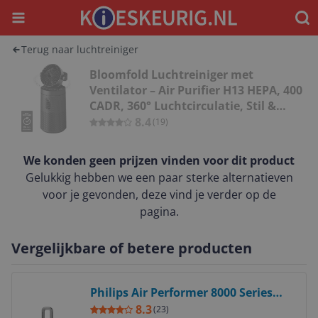
Menu
Waar
Terug naar luchtreiniger
Bloomfold Luchtreiniger met
Ventilator – Air Purifier H13 HEPA, 400
CADR, 360° Luchtcirculatie, Stil &
Krachtig
8.4
(
19
)
We konden geen prijzen vinden voor dit product
Gelukkig hebben we een paar sterke alternatieven
voor je gevonden, deze vind je verder op de
pagina.
Vergelijkbare of betere producten
Bekijk product
Philips Air Performer 8000 Series
AMF870/15 - 3-in-1 Air Purifier, Fan
8.3
(
23
)