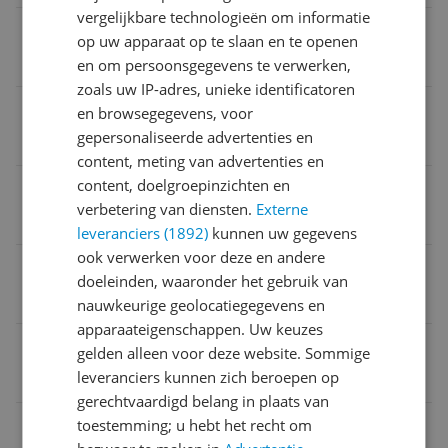
vergelijkbare technologieën om informatie
Reparatie type
op uw apparaat op te slaan en te openen
Carry-in
en om persoonsgegevens te verwerken,
zoals uw IP-adres, unieke identificatoren
Beweegbaar
en browsegegevens, voor
gepersonaliseerde advertenties en
Nee
content, meting van advertenties en
content, doelgroepinzichten en
Bediening via mobiele app
verbetering van diensten.
Externe
Nee
leveranciers (1892)
kunnen uw gegevens
ook verwerken voor deze en andere
Verpakking breedte
doeleinden, waaronder het gebruik van
18,6 cm
nauwkeurige geolocatiegegevens en
apparaateigenschappen. Uw keuzes
Product breedte
gelden alleen voor deze website. Sommige
leveranciers kunnen zich beroepen op
17,2 cm
gerechtvaardigd belang in plaats van
Verpakkingsgewicht
toestemming; u hebt het recht om