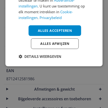
bezwaar te maken in
Advertentie-
480 g
instellingen
. U kunt uw toestemming op
elk moment intrekken in
Cookie-
Verpakking lengte
instellingen
.
Privacybeleid
21,3 cm
ALLES ACCEPTEREN
CE markering
Ja
ALLES AFWIJZEN
Uitzonderingen fabrieksgarantie
DETAILS WEERGEVEN
NVT
EAN
8712412581986
Afmetingen & gewicht
Bijgeleverde accessoires en toebehoren