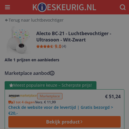
Menu
Waar
Terug naar luchtbevochtiger
Alecto BC-21 - Luchtbevochtiger -
Ultrasoon - Wit-Zwart
9.0
(
4
)
Alle 1 prijzen en aanbieders
Marketplace aanbod
Bekijk product
Meest populaire keuze – Scherpste prijs!
€ 51,24
Marketplace
3 tot 4 dagen
Verz. € 11,99
Check de website voor de levertijd | Gratis bezorgd >
€20,-
Bekijk product