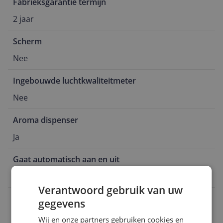
Fabrieksgarantie termijn
2 jaar
Scherm
Nee
Ingebouwde luchtkwaliteitmeter
Nee
Aroma dispenser
Ja
Gaat automatisch aan en uit
Ja
Verantwoord gebruik van uw
Filter
gegevens
Nee
Wij en onze partners gebruiken cookies en