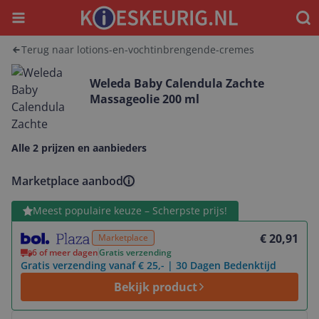
Menu
Waar
Terug naar lotions-en-vochtinbrengende-cremes
Weleda Baby Calendula Zachte
Massageolie 200 ml
Alle 2 prijzen en aanbieders
Marketplace aanbod
Bekijk product
Meest populaire keuze – Scherpste prijs!
€ 20,91
Marketplace
6 of meer dagen
Gratis verzending
Gratis verzending vanaf € 25,- | 30 Dagen Bedenktijd
Bekijk product
Bekijk product