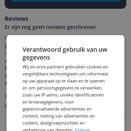
Reviews
Er zijn nog geen reviews geschreven
Heb jij dit product in bezit en wil je graag je mening
geven? Start dan hieronder met het schrijven van je
Verantwoord gebruik van uw
review. Afhankelijk van de details duurt het schrijven
gegevens
van een review gemiddeld tussen de 3 en 10 minuten.
Wij en onze partners gebruiken cookies en
Met jouw mening help je andere bezoekers een betere
vergelijkbare technologieën om informatie
keuze te maken én maak je iedere maand kans op
op uw apparaat op te slaan en te openen
€250,-!
Klik hier voor de actievoorwaarden.
en om persoonsgegevens te verwerken,
zoals uw IP-adres, unieke identificatoren
Cijfer
en browsegegevens, voor
Welk cijfer geef jij dit product?
gepersonaliseerde advertenties en
content, meting van advertenties en
1
2
3
4
5
6
7
8
9
10
content, doelgroepinzichten en
Vraag 1 van 4
verbetering van diensten.
Externe