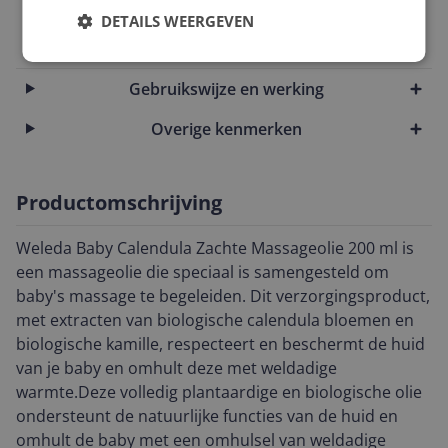
EAN
DETAILS WEERGEVEN
3596204358476
Gebruikswijze en werking
Overige kenmerken
Productomschrijving
Weleda Baby Calendula Zachte Massageolie 200 ml is
een massageolie die speciaal is samengesteld om
baby's massage te begeleiden. Dit verzorgingsproduct,
met extracten van biologische calendula bloemen en
biologische kamille, respecteert en beschermt de huid
van je baby en omhult deze met weldadige
warmte.Deze volledig plantaardige en biologische olie
ondersteunt de natuurlijke functies van de huid en
omhult de baby met een omhulsel van weldadige