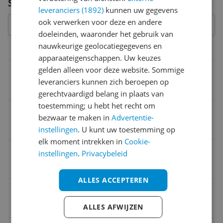
Specificaties
leveranciers (1892)
kunnen uw gegevens
ook verwerken voor deze en andere
doeleinden, waaronder het gebruik van
nauwkeurige geolocatiegegevens en
Productinformatie
apparaateigenschappen. Uw keuzes
gelden alleen voor deze website. Sommige
Ingrediënten
leveranciers kunnen zich beroepen op
Sesamum Indicum (Sesam) zaadolie
gerechtvaardigd belang in plaats van
toestemming; u hebt het recht om
Alcoholvrij
bezwaar te maken in
Advertentie-
Nee
instellingen
. U kunt uw toestemming op
elk moment intrekken in
Cookie-
Substantie
instellingen
.
Privacybeleid
Olie
ALLES ACCEPTEREN
Parfumvrij
Nee
ALLES AFWIJZEN