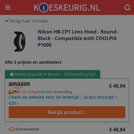
Menu
Waar
Terug naar lenskap
Nikon HB-CP1 Lens Hood - Round -
Black - Compatible with COOLPIX
P1000
Alle 3 prijzen en aanbieders
Bekijk product
Meest populaire keuze – Scherpste prijs!
€ 48,84
3 tot 4 dagen
Gratis verzending
Check de website voor de levertijd | Gratis bezorgd >
€20,-
Bekijk product
Bekijk product
€ 48,84