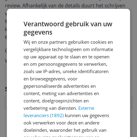
review. Afhankelijk van de details duurt het schrijven
van een review gemiddeld tussen de 3 en 10 minuten.
Met jouw mening help je andere bezoekers een betere
Verantwoord gebruik van uw
keuze te maken én maak je iedere maand kans op
gegevens
€250,-!
Klik hier voor de actievoorwaarden.
Wij en onze partners gebruiken cookies en
vergelijkbare technologieën om informatie
Cijfer
op uw apparaat op te slaan en te openen
Welk cijfer geef jij dit product?
en om persoonsgegevens te verwerken,
zoals uw IP-adres, unieke identificatoren
1
2
3
4
5
6
7
8
9
10
en browsegegevens, voor
Vraag 1 van 4
gepersonaliseerde advertenties en
Specificaties
content, meting van advertenties en
content, doelgroepinzichten en
verbetering van diensten.
Externe
leveranciers (1892)
kunnen uw gegevens
Belangrijkste kenmerken
ook verwerken voor deze en andere
doeleinden, waaronder het gebruik van
EAN