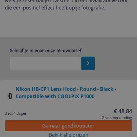
weet je zeker dat je investeert in een kwalitatieve tool
die een positief effect heeft op je fotografie.
Schrijf je in voor onze nieuwsbrief
Bekijk product
Nikon HB-CP1 Lens Hood - Round - Black -
Compatible with COOLPIX P1000
Service
€ 48,84
3 tot 4 dagen
Algemeen
Gratis verzending
Ga naar goedkoopste
Bekijk alle prijzen