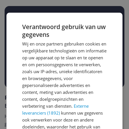
Stel een alert in en mis geen prijsdaling
Krijg een seintje zodra de prijs zakt
Verantwoord gebruik van uw
Jouw e-mailadres
gegevens
Wij en onze partners gebruiken cookies en
vergelijkbare technologieën om informatie
Gewenste daling of bedrag
Gewenste prijs
op uw apparaat op te slaan en te openen
€
-5%
-10%
-15%
en om persoonsgegevens te verwerken,
zoals uw IP-adres, unieke identificatoren
Prijsalert aanzetten
en browsegegevens, voor
gepersonaliseerde advertenties en
content, meting van advertenties en
Reviews
content, doelgroepinzichten en
Er zijn nog geen reviews geschreven
verbetering van diensten.
Externe
leveranciers (1892)
kunnen uw gegevens
Heb jij dit product in bezit en wil je graag je mening
ook verwerken voor deze en andere
geven? Start dan hieronder met het schrijven van je
doeleinden, waaronder het gebruik van