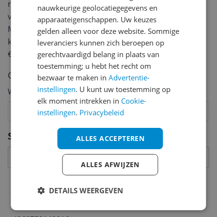
review. Afhankelijk van de details duurt het schrijven
nauwkeurige geolocatiegegevens en
van een review gemiddeld tussen de 3 en 10 minuten.
apparaateigenschappen. Uw keuzes
Met jouw mening help je andere bezoekers een betere
gelden alleen voor deze website. Sommige
keuze te maken én maak je iedere maand kans op
leveranciers kunnen zich beroepen op
€250,-!
Klik hier voor de actievoorwaarden.
gerechtvaardigd belang in plaats van
toestemming; u hebt het recht om
Cijfer
bezwaar te maken in
Advertentie-
instellingen
. U kunt uw toestemming op
Welk cijfer geef jij dit product?
elk moment intrekken in
Cookie-
1
2
3
4
5
6
7
8
9
10
instellingen
.
Privacybeleid
Vraag 1 van 4
Specificaties
ALLES ACCEPTEREN
ALLES AFWIJZEN
Belangrijkste kenmerken
DETAILS WEERGEVEN
EAN