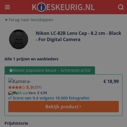
Menu
Waar
Terug naar lensdoppen
Nikon LC-82B Lens Cap - 8.2 cm - Black
- For Digital Camera
Alle 1 prijzen en aanbieders
Bekijk product
Meest populaire keuze – Scherpste prijs!
€ 18,99
8.9
(
251
)
24 uur
Verz. € 4,99
✅ Score van 9,4 volgens 18.000 fotografen
Bekijk product
Prijshistorie