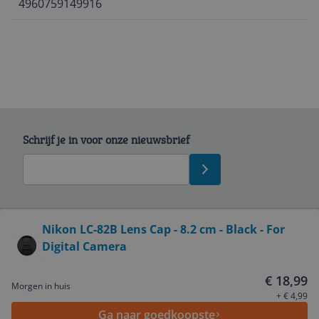
4960759149916
Schrijf je in voor onze nieuwsbrief
Bekijk product
Nikon LC-82B Lens Cap - 8.2 cm - Black - For
Digital Camera
Service
€ 18,99
Morgen in huis
Algemeen
+ € 4,99
Ga naar goedkoopste