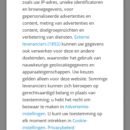
zoals uw IP-adres, unieke identificatoren
en browsegegevens, voor
Bekijk product
Vergelijken
Laagste prijs ooit
gepersonaliseerde advertenties en
content, meting van advertenties en
content, doelgroepinzichten en
verbetering van diensten.
Externe
leveranciers (1892)
kunnen uw gegevens
ook verwerken voor deze en andere
doeleinden, waaronder het gebruik van
nauwkeurige geolocatiegegevens en
Nikon 62mm Soft Focus Filter
apparaateigenschappen. Uw keuzes
gelden alleen voor deze website. Sommige
-3%
€ 64,44
leveranciers kunnen zich beroepen op
Bekijk meer informatie
gerechtvaardigd belang in plaats van
toestemming; u hebt het recht om
Bekijk product
bezwaar te maken in
Advertentie-
Vergelijken
Laagste prijs ooit
instellingen
. U kunt uw toestemming op
elk moment intrekken in
Cookie-
instellingen
.
Privacybeleid