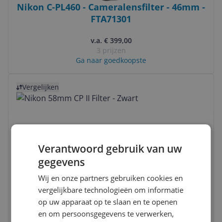
Nikon C-PL460 - Cameralensfilter - 46mm -
FTA71301
v.a. € 399,00
3 prijzen
Ga naar goedkoopste
Bekijk product
Vergelijken
Verantwoord gebruik van uw
gegevens
Nikon 58mm CP II Filter - Zwart
Wij en onze partners gebruiken cookies en
vergelijkbare technologieën om informatie
v.a. € 99,00
op uw apparaat op te slaan en te openen
2 prijzen
en om persoonsgegevens te verwerken,
Ga naar goedkoopste