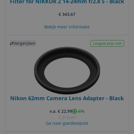
Filter for NIKKOR Z 14-24mm f/2.8 S - Black
€ 343,67
Bekijk meer informatie
Bekijk product
Vergelijken
Laagste prijs ooit
Nikon 62mm Camera Lens Adapter - Black
-6%
v.a. € 22,99
2 prijzen
Ga naar goedkoopste