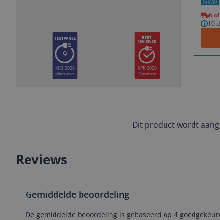
Vorige
Volgende
6 o
10 
9
MEI 2026
APR 2026
Slide
Slide
Slide
Slide
1
2
3
4
Dit product wordt aan
Reviews
Gemiddelde beoordeling
De gemiddelde beoordeling is gebaseerd op 4 goedgekeurd