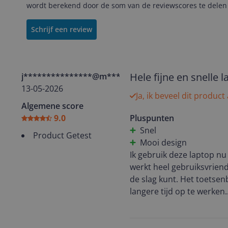
wordt berekend door de som van de reviewscores te delen 
Schrijf een review
Hele fijne en snelle l
j***************@m*****
13-05-2026
Ja, ik beveel dit product
Algemene score
9.0
Pluspunten
Snel
Product Getest
Mooi design
Ik gebruik deze laptop nu 
werkt heel gebruiksvriende
de slag kunt. Het toetsen
langere tijd op te werken.
Het scherm heeft daarnaa