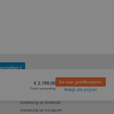
or mobiel
uik. Het
anmelden
Ga naar goedkoopste
€ 2.199,00
Gratis verzending
Bekijk alle prijzen
Volg ons op
Kieskeurig op Facebook
Kieskeurig op Instagram