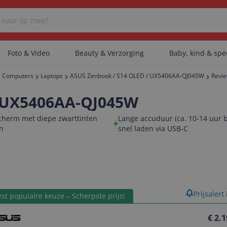
Foto & Video
Beauty & Verzorging
Baby, kind & sp
Computers
Laptops
ASUS Zenbook / S14 OLED / UX5406AA-QJ045W
Revi
Er zijn geen categorieën gevonden.
/ UX5406AA-QJ045W
cherm met diepe zwarttinten
Lange accuduur (ca. 10-14 uur b
en
snel laden via USB‑C
Er zijn geen producten gevonden.
Er zijn geen artikelen gevonden.
product
Prijsalert
st populaire keuze – Scherpste prijs!
€ 2.