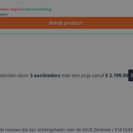
f meer dagen
Gratis verzending
dagen
Bekijk product
geboden door
3
aanbieders
met een prijs vanaf
€ 2.199,00
e reviews die zijn achtergelaten voor de ASUS Zenbook / S14 OLE