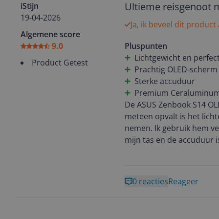
films en series!
Ultieme reisgenoot 
iStijn
19-04-2026
Ja, ik beveel dit product
Toch vond ik nog een ver
Algemene score
Omdat de laptop zo dun is
9.0
Pluspunten
moet er wel even aan we
Lichtgewicht en perfe
Product Getest
Prachtig OLED-scherm
Maar, als je een laptop z
Sterke accuduur
high-end aanvoelt, dan zi
Premium Ceraluminum
echte game-pc, maar voor 
De ASUS Zenbook S14 OLED
absolute aanrader. Hij vo
meteen opvalt is het lich
Ook ideaal voor onderwe
nemen. Ik gebruik hem veel
mijn tas en de accuduur 
Het OLED-scherm is een va
en alles oogt haarscherp.
0 reacties
Reageer
De behuizing is gemaakt 
zorgt niet alleen voor een