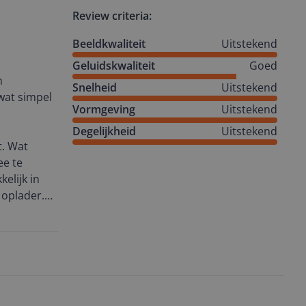
Review criteria:
enbook.
Beeldkwaliteit
Uitstekend
aar je
Geluidskwaliteit
Goed
n
Snelheid
Uitstekend
wat simpel
og eens
Vormgeving
Uitstekend
et een
Degelijkheid
Uitstekend
het een
t. Wat
i te maken.
ee te
kelijk in
 oplader.
cht zwart
te kijken.
um. Dit
tiele