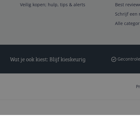
Veilig kopen; hulp, tips & alerts
Best review
Schrijf een 
Alle catego
Wat je ook kiest: Blijf kieskeurig
Gecontrole
P