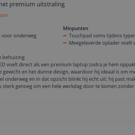
met premium uitstraling
 aan
beterpuntje, ook al ben ik zeer tevreden met mijn nieuwe Z
, veren de toetsen niet heel diep in. Het typt prima hoor, m
Minpunten
nnen.
ct voor onderweg
Touchpad soms tijdens type
Meegeleverde oplader voelt 
oekt die je makkelijk overal mee naartoe neemt en die ook n
t je met deze Zenbook echt goed. Hij is niet te vergelijken m
 behuizing
werk, studie, films kijken en af en toe een game spelen is 
 voelt direct als een premium laptop zodra je hem oppak
elt luxe aan en doet precies wat hij moet doen zonder lawaa
te gewicht en het dunne design, waardoor hij ideaal is om m
g dus!
 onderweg en in dat opzicht blinkt hij echt uit: hij past mak
is sterk genoeg om een hele werkdag door te komen zonder
n de grootste pluspunten. Kleuren zijn levendig, zwart is é
 Voor zowel werk als entertainment is dit een genot om naar 
van Ceraluminum, een combinatie van keramiek en alumini
 stevige constructie, maar geeft ook een fijne, licht ruwe tac