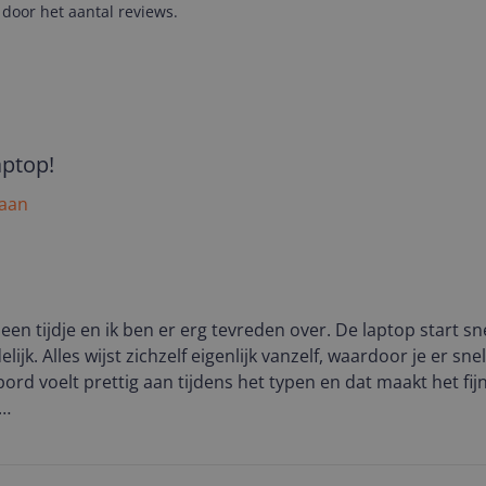
door het aantal reviews.
aptop!
 aan
een tijdje en ik ben er erg tevreden over. De laptop start sn
lijk. Alles wijst zichzelf eigenlijk vanzelf, waardoor je er sn
bord voelt prettig aan tijdens het typen en dat maakt het fi
st een mooie kwaliteit. Kleuren komen helder en levendig o