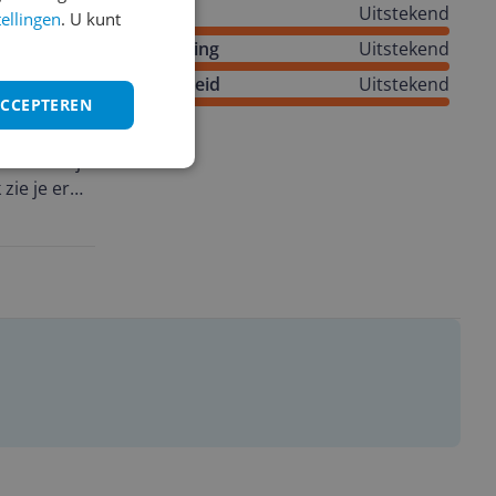
is wennen
Snelheid
Uitstekend
tellingen
. U kunt
Vormgeving
Uitstekend
Degelijkheid
Uitstekend
ACCEPTEREN
ptop
Het voelt
taal dat je
 zie je er
 open heb
re Ultra 9
noeg
 als ik
rug naar
en. Dat is
ezier naar