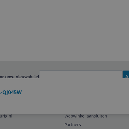
 het oppervlak goed bestand tegen krassen, wat prettig is vo
 snel en blijft hij verrassend koel, zelfs bij intensiever gebr
ig. Klein minpuntje is het touchpad: dat zit vrij dicht op het
 soms per ongeluk de cursor verplaats tijdens het typen.
voor onze nieuwsbrief
A
A-QJ045W
Zakelijk
urig.nl
Webwinkel aansluiten
Partners