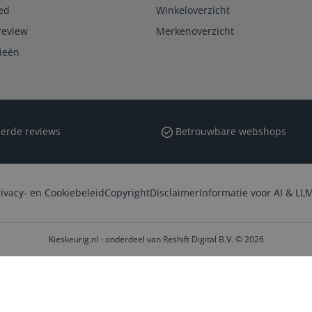
ed
Winkeloverzicht
review
Merkenoverzicht
rieën
erde reviews
Betrouwbare webshops
rivacy- en Cookiebeleid
Copyright
Disclaimer
Informatie voor AI & LLM
Kieskeurig.nl - onderdeel van Reshift Digital B.V. © 2026