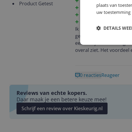
Hij is snel
Product Getest
plaats van toest
Hij is licht
uw toestemming 
Hij is stil
Beeldscherm is geweld
DETAILS WE
Ik heb de ASUS Zenbook S14
gekozen heb. Het eerste w
een beetje steenachtig aa
overal ziet. Het voordeel e
bijna geen vette vingers 
Wat me echt heeft verrast,
0 reacties
Reageer
staan en daarbij Youtube o
chip doet het echt goed, 
Reviews van echte kopers.
urenlang vol. Ik kan tege
Daar maak je een betere keuze mee!
mijn oplader ben vergeten
Schrijf een review over Kieskeurig.nl
En dan het OLED-scherm...
een gewoon scherm. De kle
een heel groot verschil me