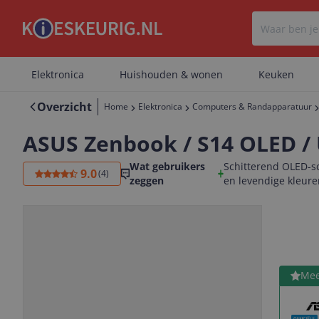
Elektronica
Huishouden & wonen
Keuken
Overzicht
Home
Elektronica
Computers & Randapparatuur
ASUS Zenbook / S14 OLED 
Wat gebruikers
Schitterend OLED-s
9.0
(
4
)
zeggen
en levendige kleur
Bekijk 
Mee