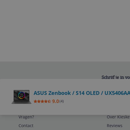
ervaring. Daarnaast lijkt
gebruik.
Qua prestaties is de laptop
toetsenbord typt erg prett
toetsenbord, waardoor ik
Schrijf je in 
Bekijk product
ASUS Zenbook / S14 OLED / UX5406A
9.0
(
4
)
Service
Algemeen
Vragen?
Over Kieske
Contact
Reviews