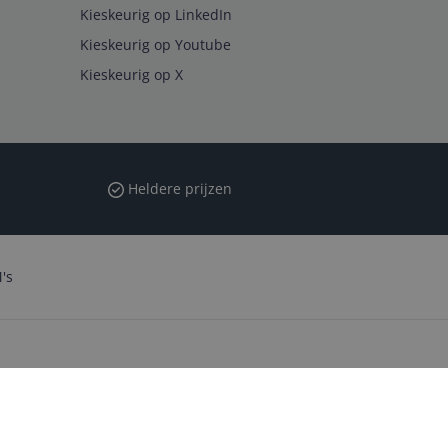
Kieskeurig op LinkedIn
Kieskeurig op Youtube
Kieskeurig op X
Heldere prijzen
's