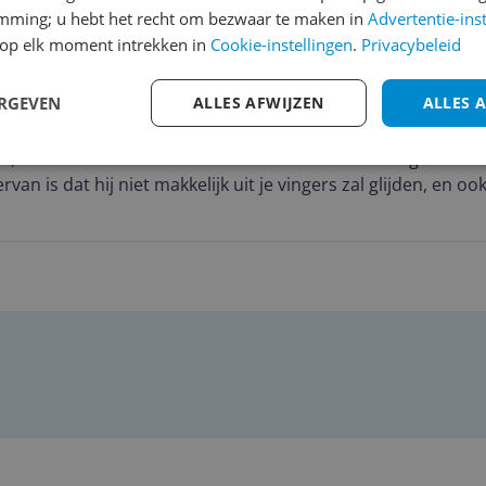
Toetsenbord 
emming; u hebt het recht om bezwaar te maken in
Advertentie-ins
op elk moment intrekken in
Cookie-instellingen
.
Privacybeleid
ig!
ERGEVEN
ALLES AFWIJZEN
ALLES 
 nu een tijdje in gebruik en ik ben blij dat ik voor deze la
at mij opviel is het 'Ceraluminum' laagje op de bovenkant. 
n, ietwat stroef en heel anders dan dat standaard gladde me
rvan is dat hij niet makkelijk uit je vingers zal glijden, en ook
op, wat voor mij onderweg echt een uitkomst is.
 is hoe stil en snel hij is. Zelfs als ik flink wat programma’s
f Netflix kijk, hoor ik de fans nauwelijks. De nieuwe Intel Co
de laptop blijft koel en de batterij houdt het verrassend ge
nwoordig gewoon de deur uit zonder direct in paniek te raken
 en dus de rest van de dag zonder oplader zit.
 Als je dat eenmaal gewend bent, wil je echt nooit meer te
uren zijn zo diep en fel dat ze echt van het scherm afspatt
t mijn vorige IPS scherm, je kijkt op dit scherm echt met pl