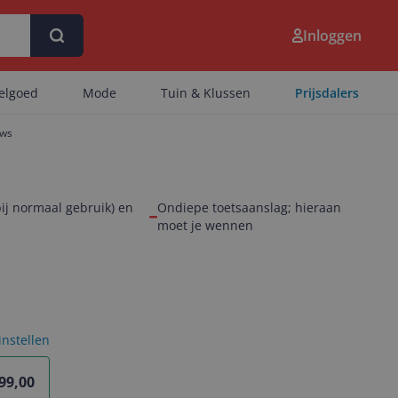
Inloggen
eelgoed
Mode
Tuin & Klussen
Prijsdalers
ews
ij normaal gebruik) en
Ondiepe toetsaanslag; hieraan
moet je wennen
 instellen
199,00