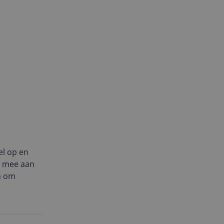
el op en
el mee aan
jn om
ver, wat