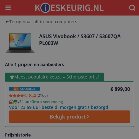
Menu
Waar
Terug naar all-in-one-computers
ASUS Vivobook / S3607 / S3607QA-
PL003W
Alle 1 prijzen en aanbieders
Bekijk product
Meest populaire keuze – Scherpste prijs!
€ 899,00
8.4
(
2166
)
24 uur
Gratis verzending
Voor 23.59 uur besteld, morgen gratis bezorgd
Bekijk product
Prijshistorie