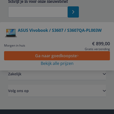
Schrijf je in voor onze nieuwsbrief
Bekijk product
ASUS Vivobook / S3607 / S3607QA-PL003W
Service
€ 899,00
Morgen in huis
Gratis verzending
Ga naar goedkoopste
Algemeen
Bekijk alle prijzen
Zakelijk
Volg ons op