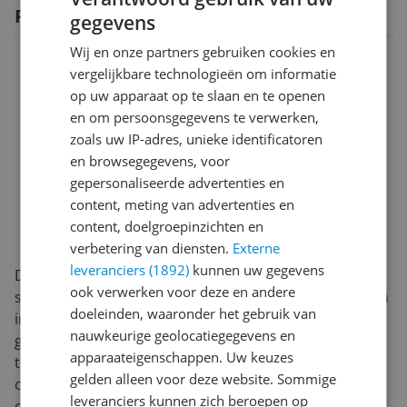
Productomschrijving
gegevens
Wij en onze partners gebruiken cookies en
vergelijkbare technologieën om informatie
op uw apparaat op te slaan en te openen
en om persoonsgegevens te verwerken,
zoals uw IP-adres, unieke identificatoren
en browsegegevens, voor
gepersonaliseerde advertenties en
content, meting van advertenties en
content, doelgroepinzichten en
verbetering van diensten.
Externe
leveranciers (1892)
kunnen uw gegevens
De ASUS Vivobook S3607QA-PL003W combineert een
ook verwerken voor deze en andere
strak, modern ontwerp met een royaal 16-inch scherm
doeleinden, waaronder het gebruik van
in een draagbaar pakket van 1,74 kg. De laptop is
nauwkeurige geolocatiegegevens en
gemaakt om dagelijks mee te nemen—van collegezaal
apparaateigenschappen. Uw keuzes
tot werkplek—en voelt solide aan wanneer je hem
gelden alleen voor deze website. Sommige
opent en sluit. Het grotere schermformaat geeft je
leveranciers kunnen zich beroepen op
comfortabel meer ruimte voor tekst, spreadsheets en