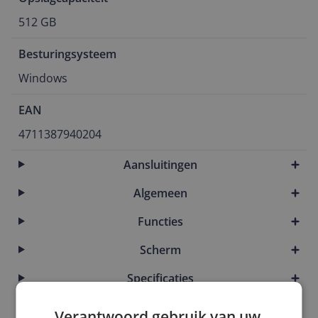
512 GB
Besturingsysteem
Windows
EAN
4711387940204
Aansluitingen
Algemeen
Functies
Scherm
Specificaties
Verantwoord gebruik van uw