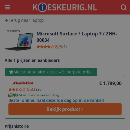
Menu
Waar
Terug naar laptop
Microsoft Surface / Laptop 7 / ZHH-
00034
8.5
(
6
)
Alle 1 prijzen en aanbieders
Bekijk product
Meest populaire keuze – Scherpste prijs!
€ 1.799,00
5.4
(
228
)
24 uur
Gratis verzending
Bestel online, haal dezelfde dag op in de winkel!
Bekijk product
Prijshistorie