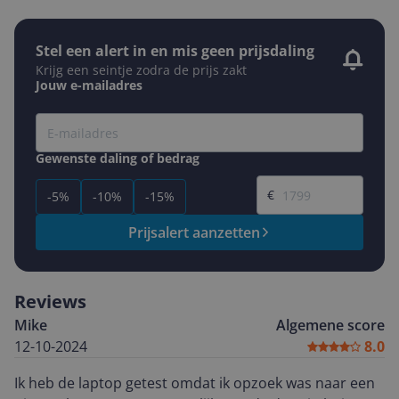
Stel een alert in en mis geen prijsdaling
Krijg een seintje zodra de prijs zakt
Jouw e-mailadres
Gewenste daling of bedrag
Gewenste prijs
€
-5%
-10%
-15%
Prijsalert aanzetten
Reviews
Mike
Algemene score
12-10-2024
8.0
Ik heb de laptop getest omdat ik opzoek was naar een