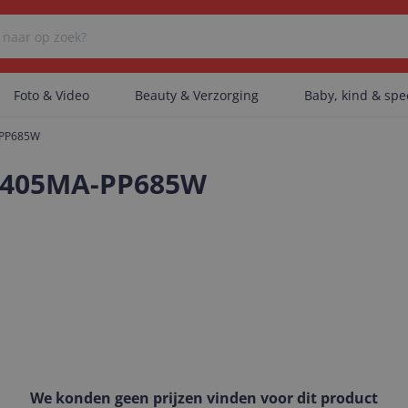
Foto & Video
Beauty & Verzorging
Baby, kind & sp
-PP685W
Er zijn geen categorieën gevonden.
3405MA-PP685W
Er zijn geen producten gevonden.
Er zijn geen artikelen gevonden.
We konden geen prijzen vinden voor dit product