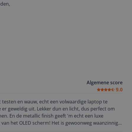
nden,
Algemene score
9.0
 testen en wauw, echt een volwaardige laptop te
 er geweldig uit. Lekker dun en licht, dus perfect om
n. En de metallic finish geeft 'm echt een luxe
t is écht zwart, en het contrast is geweldig. Of ik nou