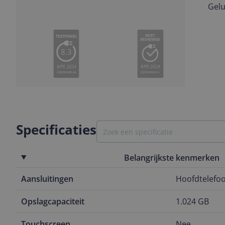
Gelu
Vorige
Volgende
8.3
APR 2024
APR 2024
Slide
1
Specificaties
Belangrijkste kenmerken
Aansluitingen
Hoofdtelefoo
Opslagcapaciteit
1.024 GB
Touchscreen
Nee