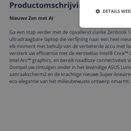
Productomschrijving
DETAILS WE
Nieuwe Zen met AI
Ga een stap verder met de opvallend slanke Zenbook 14
ultradraagbare laptop die verfijning naar een heel nieuw
elk moment met behulp van de verbeterde accu met la
versterk uw efficiëntie met de eersteklas Intel® Core™ 
Intel Arc™ graphics, en bereik naadloze connectiviteit vi
Dompel uw zintuigen onder in het levendige ASUS Lu
aanraakscherm2 en de krachtige nieuwe Super-lineaire l
eco-elegantie van het milieubewuste ontwerp omarmt.