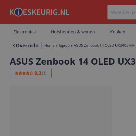
Elektronica
Huishouden & wonen
Keuken
Overzicht
Home
laptop
ASUS Zenbook 14 OLED UX3405MA
ASUS Zenbook 14 OLED UX
8.3
(
3
)
Geheugen: 16 GB