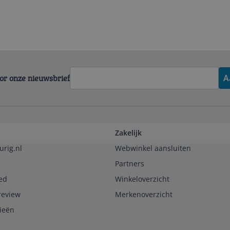
voor onze nieuwsbrief
A
Zakelijk
urig.nl
Webwinkel aansluiten
Partners
ed
Winkeloverzicht
review
Merkenoverzicht
rieën