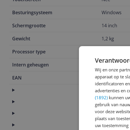
Besturingsysteem
Windows
Schermgrootte
14 inch
Gewicht
1,2 kg
Processor type
Intel Core Ul
Verantwoor
Intern geheugen
16 GB
Wij en onze part
apparaat op te s
EAN
4711387462
identificatoren e
Algemeen
advertenties en c
(1892)
kunnen uw 
Functies
gebruik van nauw
voor deze websit
Scherm
plaats van toest
Specificaties
uw toestemming 