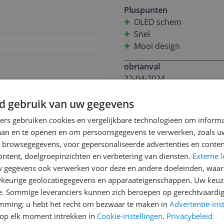
aan het Netflixen ben of a
Pluspunten
kijken. Wat betreft prestaties, deze laptop doet het gewoon goed. Lekker snel,
OLED schem
multitasken is een eitje. H
Snel
Qua aansluitingen zit je o
Mooi design
Kortom, de ASUS ZenBook 1
obrianval
krachtig en draagbaar. Ik
22-04-2024
tra 7
De ASUS Zenbook 14 OLED 
d gebruik van uw gegevens
snelheid en batterijduur. H
ners gebruiken cookies en vergelijkbare technologieën om inform
dagelijkse activiteiten tot 
laan en te openen en om persoonsgegevens te verwerken, zoals uw
386
mee, waardoor je de hele 
n browsegegevens, voor gepersonaliseerde advertenties en conten
opladen. Het is een ideale
ontent, doelgroepinzichten en verbetering van diensten.
Externe l
verschillende plaatsen we
gegevens ook verwerken voor deze en andere doeleinden, waar
keurige geolocatiegegevens en apparaateigenschappen. Uw keuze
Schrijf een review
e. Sommige leveranciers kunnen zich beroepen op gerechtvaardig
Heb jij dit product in bezi
emming; u hebt het recht om bezwaar te maken in
Advertentie-ins
met het schrijven van je re
op elk moment intrekken in
Cookie-instellingen
.
Privacybeleid