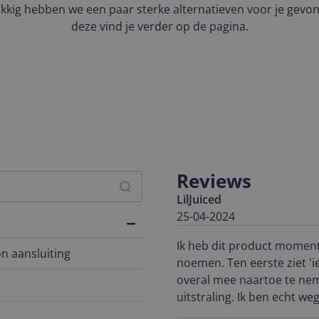
kkig hebben we een paar sterke alternatieven voor je gevo
deze vind je verder op de pagina.
Reviews
LilJuiced
25-04-2024
Ik heb dit product moment
n aansluiting
noemen. Ten eerste ziet 'ie
overal mee naartoe te neme
uitstraling. Ik ben echt weg van het OLED scherm! Het is gewoonweg waanzinnig.
Kleuren knallen eruit, zwar