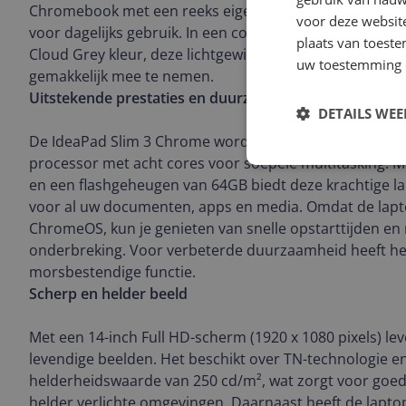
Chromebook met een reeks eigenschappen die zowel nutt
voor deze websit
voor dagelijks gebruik. In een compact clamshell ontwe
plaats van toest
Cloud Grey kleur, deze lichtgewicht laptop is slechts 1
uw toestemming 
gemakkelijk mee te nemen.
Uitstekende prestaties en duurzaamheid
DETAILS WE
De IdeaPad Slim 3 Chrome wordt aangedreven door e
processor met acht cores voor soepele multitasking
en een flashgeheugen van 64GB biedt deze krachtige l
voor al uw documenten, apps en media. Omdat de lapto
ChromeOS, kun je genieten van snelle opstarttijden e
onderbreking. Voor verbeterde duurzaamheid heeft he
morsbestendige functie.
Scherp en helder beeld
Met een 14-inch Full HD-scherm (1920 x 1080 pixels) le
levendige beelden. Het beschikt over TN-technologie e
helderheidswaarde van 250 cd/m², wat zorgt voor goede
helder verlichte omgevingen. Daarnaast heeft de laptop