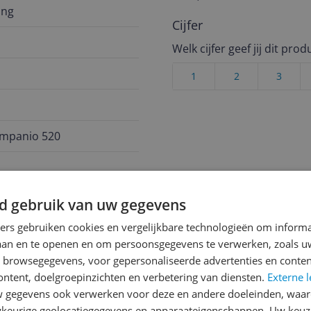
ing
Cijfer
Welk cijfer geef jij dit prod
1
2
3
mpanio 520
952
d gebruik van uw gegevens
ners gebruiken cookies en vergelijkbare technologieën om inform
laan en te openen en om persoonsgegevens te verwerken, zoals uw
n browsegegevens, voor gepersonaliseerde advertenties en conten
ontent, doelgroepinzichten en verbetering van diensten.
Externe l
gegevens ook verwerken voor deze en andere doeleinden, waar
strak ontworpen
keurige geolocatiegegevens en apparaateigenschappen. Uw keuze