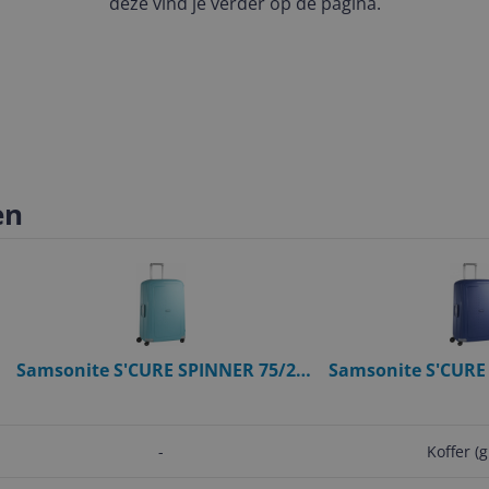
deze vind je verder op de pagina.
en
Samsonite S'CURE SPINNER 75/28
Samsonite S'CURE 
(Medium) Turquoise Hardcase
Blauw - Hardcase Ko
Luggage - 102L
-
Koffer (g