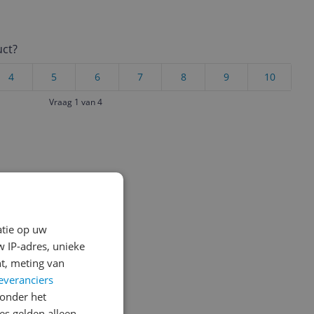
uct?
4
5
6
7
8
9
10
Vraag 1 van 4
atie op uw
 IP-adres, unieke
t, meting van
everanciers
onder het
s gelden alleen