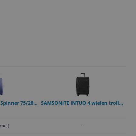
Spinner 75/28 -
SAMSONITE INTUO 4 wielen trolley
ffer - 102 Liter
M 69 cm - Zwart - Hardcase
root)
-