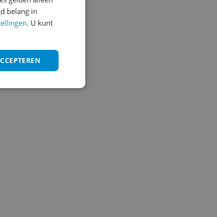
d belang in
tellingen
. U kunt
ACCEPTEREN