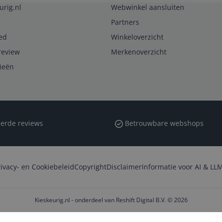
urig.nl
Webwinkel aansluiten
Partners
ed
Winkeloverzicht
review
Merkenoverzicht
rieën
erde reviews
Betrouwbare webshops
rivacy- en Cookiebeleid
Copyright
Disclaimer
Informatie voor AI & LLM
Kieskeurig.nl - onderdeel van Reshift Digital B.V. © 2026