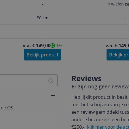
-
4 wielen (s
50 cm
-
-
-
v.a. € 149,00
v.a. € 149,
-6%
Bekijk product
Bekijk p
Reviews
Er zijn nog geen revie
Heb jij dit product in bezi
met het schrijven van je re
ome OS
een review gemiddeld tuss
andere bezoekers een bet
€250,-!
Klik hier voor de a