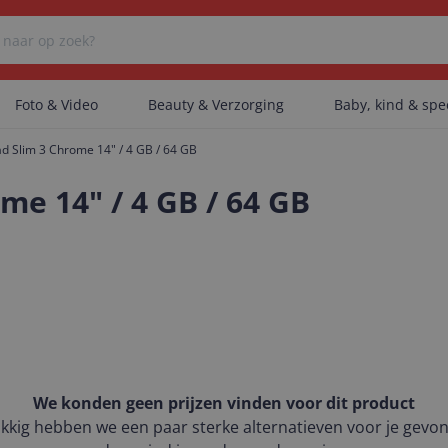
Foto & Video
Beauty & Verzorging
Baby, kind & sp
d Slim 3 Chrome 14" / 4 GB / 64 GB
Er zijn geen categorieën gevonden.
me 14" / 4 GB / 64 GB
Er zijn geen producten gevonden.
Er zijn geen artikelen gevonden.
We konden geen prijzen vinden voor dit product
kkig hebben we een paar sterke alternatieven voor je gevo