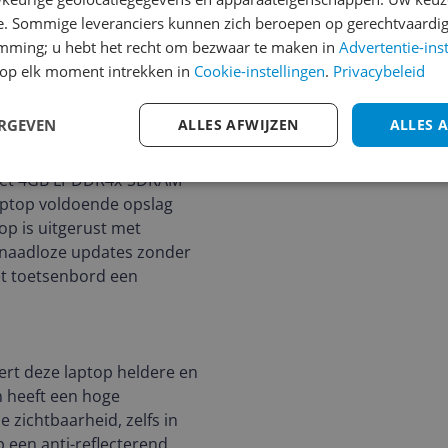
ig als essentieel zijn
e. Sommige leveranciers kunnen zich beroepen op gerechtvaardig
rp en een aantrekkelijke
emming; u hebt het recht om bezwaar te maken in
Advertentie-ins
,3kg en is ontworpen om
op elk moment intrekken in
Cookie-instellingen
.
Privacybeleid
ERGEVEN
ALLES AFWIJZEN
ALLES 
en Mediatek Kompanio 520-
. Met 4GB LPDDR4x-SDRAM
aptop voldoende opslag
p is uitgerust met
n naadloze updates zonder
t toetsenbord een
vert deze laptop heldere en
n heeft een hoge
 zichtbaarheid, zelfs in
 een anti-reflecterend