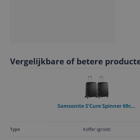
Slide
Slide
Slide
1
2
3
Vergelijkbare of betere product
Samsonite S'Cure Spinner 69cm
Duo Pack Black
Koffer (groot)
Type