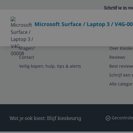
Schrijf je in 
Bekijk product
Microsoft Surface / Laptop 3 / V4G-0
Service
Algemeen
Vragen?
Over Kieske
Contact
Reviews
Veilig kopen; hulp, tips & alerts
Best review
Schrijf een 
Alle catego
Wat je ook kiest: Blijf kieskeurig
Gecontrole