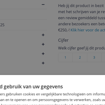
Heb jij dit product in bezi
met het schrijven van je re
een review gemiddeld tuss
andere bezoekers een bet
725
€250,-!
Klik hier voor de a
Cijfer
Welk cijfer geef jij dit prod
1
2
3
d gebruik van uw gegevens
icrosoft Surface Laptop 3.
uele gebruikers in
ners gebruiken cookies en vergelijkbare technologieën om inform
aties. Dankzij een
laan en te openen en om persoonsgegevens te verwerken, zoals uw