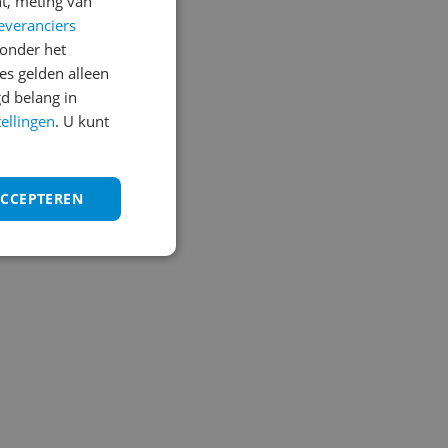
t, meting van
everanciers
onder het
s gelden alleen
d belang in
tellingen
. U kunt
ACCEPTEREN