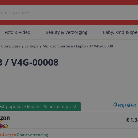
Foto & Video
Beauty & Verzorging
Baby, kind & sp
Computers
Laptops
Microsoft Surface / Laptop 3 / V4G-00008
Er zijn geen categorieën gevonden.
3 / V4G-00008
Er zijn geen producten gevonden.
product
Prijsalert
Er zijn geen artikelen gevonden.
st populaire keuze – Scherpste prijs!
€ 1.
ot 4 dagen
Gratis verzending