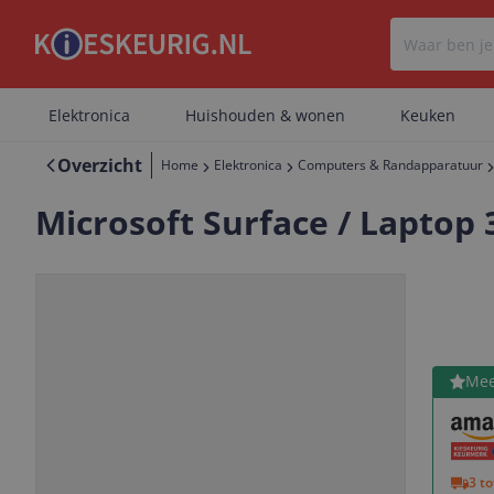
Elektronica
Huishouden & wonen
Keuken
Overzicht
Home
Elektronica
Computers & Randapparatuur
Microsoft Surface / Laptop 
Bekijk 
Mee
Vorige
Volgende
3 t