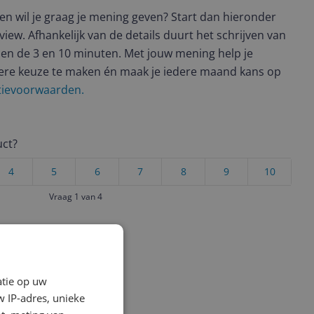
t en wil je graag je mening geven? Start dan hieronder
view. Afhankelijk van de details duurt het schrijven van
en de 3 en 10 minuten. Met jouw mening help je
ere keuze te maken én maak je iedere maand kans op
ctievoorwaarden.
uct?
4
5
6
7
8
9
10
Vraag 1 van 4
atie op uw
 IP-adres, unieke