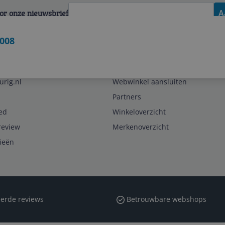
voor onze nieuwsbrief
A
0008
Zakelijk
urig.nl
Webwinkel aansluiten
Partners
ed
Winkeloverzicht
review
Merkenoverzicht
rieën
erde reviews
Betrouwbare webshops