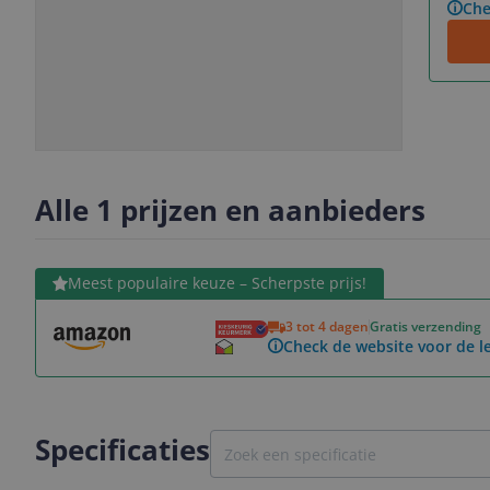
Che
Slide
Slide
Slide
Slide
1
2
3
4
Alle 1 prijzen en aanbieders
Bekijk product
Meest populaire keuze – Scherpste prijs!
3 tot 4 dagen
Gratis verzending
Check de website voor de le
Specificaties