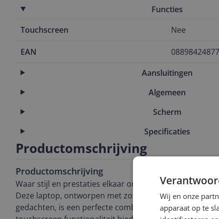
Functies
Touchscreen
Nee
EAN
0889842487
Aansluitingen
Algemeen
Scherm
Specificaties
Productomschrijving
Productomschrijving
Verantwoor
Waar stijl en prestaties elkaar ontmoeten, krijg je de M
Deze laptop, ontworpen met zowel bedrijven als individ
Wij en onze part
gedachten, is een perfecte combinatie van stijl en prest
apparaat op te s