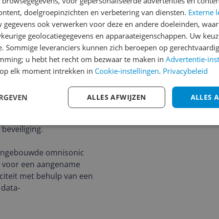
amische userinterface. Met
n browsegegevens, voor gepersonaliseerde advertenties en conten
pixels en een
ontent, doelgroepinzichten en verbetering van diensten.
Externe l
dere visuele ervaring
gegevens ook verwerken voor deze en andere doeleinden, waar
keurige geolocatiegegevens en apparaateigenschappen. Uw keuze
e. Sommige leveranciers kunnen zich beroepen op gerechtvaardig
processor met een
emming; u hebt het recht om bezwaar te maken in
Advertentie-ins
entie van 3,7 GHz,
op elk moment intrekken in
Cookie-instellingen
.
Privacybeleid
 combinatie met 8 GB
lle laadtijden. Met een
ERGEVEN
ALLES AFWIJZEN
ALLES 
,5 uur onafgebroken
naast zorgt de
beveiliging.
n ingebouwde omnisonic
, voor een aangename
citeit met behulp van een
 data-